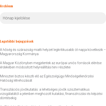
Archívum
Archívum
Legutóbbi bejegyzések
A hőség és szárazság miatti helyzet legkritikusabb öt napja következik –
Magyarország Kormánya
A Magyar Közlönyben megjelentek az európai uniós források elérése
érdekében módosított helyreállítási terv részletei
Miniszteri biztos készíti elő az Egészségügyi Minőségellenőrzési
Hatóság létrehozását
Transzlációs jövőkutatás: a lehetséges jövők szisztematikus
vizsgálatától a jelenben meghozott kutatási, finanszírozási és képzési
döntésekig