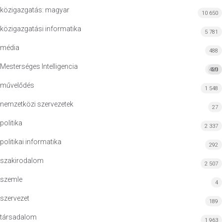
közigazgatás: magyar
10 650
közigazgatási informatika
5 781
média
488
Mesterséges Intelligencia
420
MI
művelődés
1 548
nemzetközi szervezetek
27
politika
2 337
politikai informatika
292
szakirodalom
2 507
szemle
4
szervezet
189
társadalom
1 963