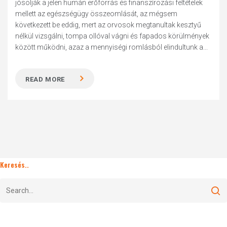
jósolják a jelen humán erőforrás és finanszírozási feltételek
mellett az egészségügy összeomlását, az mégsem
következett be eddig, mert az orvosok megtanultak kesztyű
nélkül vizsgálni, tompa ollóval vágni és fapados körülmények
között működni, azaz a mennyiségi romlásból elindultunk a...
READ MORE
Keresés..