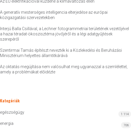
Az EU elektrifikációval küzdene a klímaváltozás ellen
A generatív mesterséges intelligencia elterjedése az európai
közigazgatási szervezetekben
Interjú Balla Csillával, a Lechner fotogrammetriai területének vezetőjével
a hazai téradat-ökoszisztéma jövőjéről és a légi adatgyűjtések
szerepéről
Szentirmai Tamás építészt nevezték ki a Közlekedési és Beruházási
Minisztérium helyettes államtitkárává
Az oktatás megújítása nem valósulhat meg ugyanazzal a szemlélettel,
amely a problémákat előidézte
Kategóriák
egészségügy
1 114
energia
706