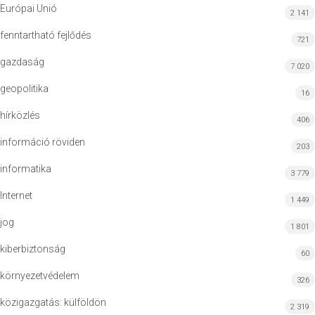
Európai Unió
2 141
fenntartható fejlődés
721
gazdaság
7 020
geopolitika
16
hírközlés
406
információ röviden
203
informatika
3 779
Internet
1 449
jog
1 801
kiberbiztonság
60
környezetvédelem
326
közigazgatás: külföldön
2 319