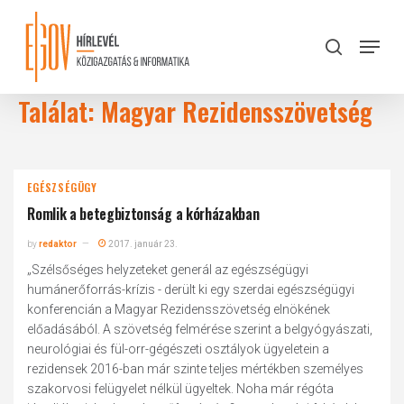
Skip
to
Menu
search
main
Close
content
Menu
Találat: Magyar Rezidensszövetség
EGÉSZSÉGÜGY
Romlik a betegbiztonság a kórházakban
by
redaktor
2017. január 23.
„Szélsőséges helyzeteket generál az egészségügyi
humánerőforrás-krízis - derült ki egy szerdai egészségügyi
konferencián a Magyar Rezidensszövetség elnökének
előadásából. A szövetség felmérése szerint a belgyógyászati,
neurológiai és fül-orr-gégészeti osztályok ügyeletein a
rezidensek 2016-ban már szinte teljes mértékben személyes
szakorvosi felügyelet nélkül ügyeltek. Noha már régóta