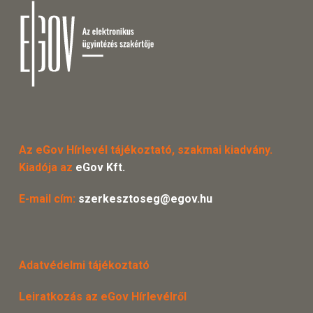
Az eGov Hírlevél tájékoztató, szakmai kiadvány.
Kiadója az
eGov Kft.
E-mail cím:
szerkesztoseg@egov.hu
Adatvédelmi tájékoztató
Leiratkozás az eGov Hírlevélről