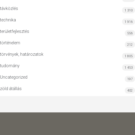
távközlés
1 310
technika
1 916
területfejlesztés
556
történelem
212
törvények, határozatok
1 805
tudomány
1 453
Uncategorized
197
zöld átállás
402