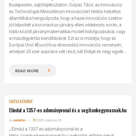
Budapesten, sajtótájékoztatón. Gulyás Tibor, az Innovációs
és Technológiai Minisztérium innovációért felelős helyettes
államtitkára hangsúlyozta, hogy a hazai innovációs szektor
jól teljesített a koronavírus-járvány elleni védekezés során, a
többi között járványmatematikai modell kidolgozásával, vagy
a maszkgyártás beindításával. Ezt az is mutatja, hogy az
Európai Unió #EuvsVirus elnevezésű innovációs versenyén,
amelyen 20 ezer aspiráns vett részt, két fődíjat és négy egyéb...
READ MORE
EGÉSZSÉGÜGY
Elindul a 1357-es adományvonal és a segitunkegymasnak.hu
by
redaktor
2020. március 23.
„ Elindul a 1357-es adományvonal és a
https://segitunkegymasnak.hu/ weboldal, előbbin pénzt,