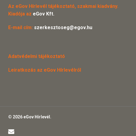
Az eGov Hírlevél tájékoztató, szakmai kiadvány.
Kiadója az
eGov Kft.
E-mail cím:
szerkesztoseg@egov.hu
Adatvédelmi tájékoztató
Leiratkozás az eGov Hírlevélről
© 2026 eGov Hírlevél.
email