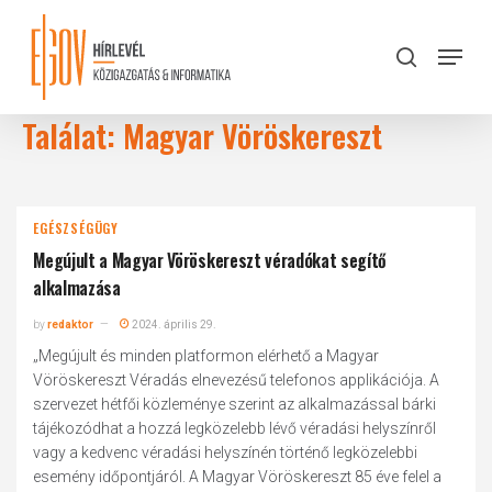
Skip
to
Menu
search
main
Close
content
Menu
Találat: Magyar Vöröskereszt
EGÉSZSÉGÜGY
Megújult a Magyar Vöröskereszt véradókat segítő
alkalmazása
by
redaktor
2024. április 29.
„Megújult és minden platformon elérhető a Magyar
Vöröskereszt Véradás elnevezésű telefonos applikációja. A
szervezet hétfői közleménye szerint az alkalmazással bárki
tájékozódhat a hozzá legközelebb lévő véradási helyszínről
vagy a kedvenc véradási helyszínén történő legközelebbi
esemény időpontjáról. A Magyar Vöröskereszt 85 éve felel a