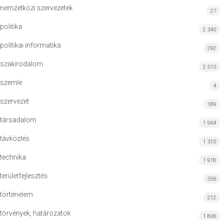
nemzetközi szervezetek
27
politika
2 340
politikai informatika
292
szakirodalom
2 510
szemle
4
szervezet
189
társadalom
1 964
távközlés
1 310
technika
1 918
területfejlesztés
556
történelem
212
törvények, határozatok
1 806