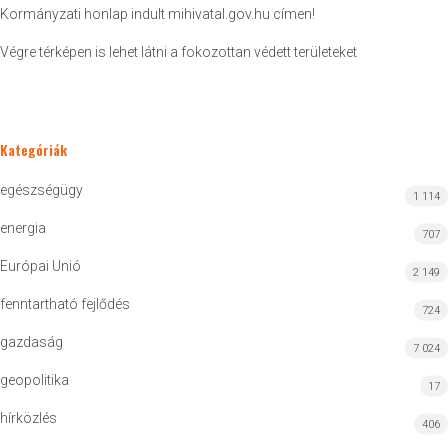
Kormányzati honlap indult mihivatal.gov.hu címen!
Végre térképen is lehet látni a fokozottan védett területeket
Kategóriák
egészségügy
1 114
energia
707
Európai Unió
2 149
fenntartható fejlődés
724
gazdaság
7 024
geopolitika
17
hírközlés
406