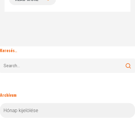
Keresés..
Archívum
Archívum