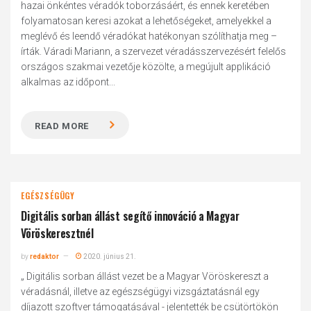
hazai önkéntes véradók toborzásáért, és ennek keretében
folyamatosan keresi azokat a lehetőségeket, amelyekkel a
meglévő és leendő véradókat hatékonyan szólíthatja meg –
írták. Váradi Mariann, a szervezet véradásszervezésért felelős
országos szakmai vezetője közölte, a megújult applikáció
alkalmas az időpont...
READ MORE
EGÉSZSÉGÜGY
Digitális sorban állást segítő innováció a Magyar
Vöröskeresztnél
by
redaktor
2020. június 21.
„ Digitális sorban állást vezet be a Magyar Vöröskereszt a
véradásnál, illetve az egészségügyi vizsgáztatásnál egy
díjazott szoftver támogatásával - jelentették be csütörtökön