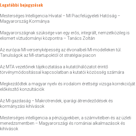
Legutóbbi bejegyzések
Mesterséges Intelligencia Hivatal – MI Piacfelügyeleti Hatóság –
Magyarország Kormánya
Magyarországnak szüksége van egy erős, integrált, nemzetközileg is
elismert víztudományi központra – Tanács Zoltán
Az európai MI-versenyképesség az élvonalbeli MI-modelleken túl.
Tanulságok az MI-startupoktól öt stratégiai piacon
Az MTA vezetőinek tájékoztatása a kutatóhálózatot érintő
törvénymódosítással kapcsolatban a kutatói közösség számára
Megkezdődtek a magyar nyelv és irodalom érettségi vizsga korrekcióját
előkészítő konzultációk
Az MI-gazdaság – Makrotrendek, iparági átrendeződések és
kormányzási kihívások
Mesterséges intelligencia a pénzügyekben, a számvitelben és az üzleti
menedzsmentben – Magyarországi és romániai alkalmazások és
kihívások