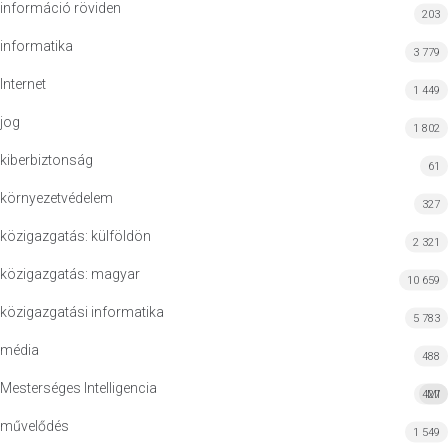
információ röviden
203
informatika
3 779
Internet
1 449
jog
1 802
kiberbiztonság
61
környezetvédelem
327
közigazgatás: külföldön
2 321
közigazgatás: magyar
10 659
közigazgatási informatika
5 783
média
488
Mesterséges Intelligencia
427
MI
művelődés
1 549