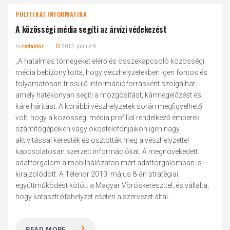
POLITIKAI INFORMATIKA
A közösségi média segíti az árvízi védekezést
by
redaktor
2013. június 9.
„A hatalmas tömegeket elérő és összekapcsoló közösségi
média bebizonyította, hogy vészhelyzetekben igen fontos és
folyamatosan frissülő információforrásként szolgálhat,
amely hatékonyan segíti a mozgósítást, kármegelőzést és
kárelhárítást. A korábbi vészhelyzetek során megfigyelhető
volt, hogy a közösségi média profillal rendelkező emberek
számítógépeiken vagy okostelefonjaikon igen nagy
aktivitással keresték és osztották meg a vészhelyzettel
kapcsolatosan szerzett információkat. A megnövekedett
adatforgalom a mobilhálózaton mért adatforgalomban is
kirajzolódott. A Telenor 2013. május 8-án stratégiai
együttműködést kötött a Magyar Vöröskereszttel, és vállalta,
hogy katasztrófahelyzet esetén a szervezet által...
READ MORE