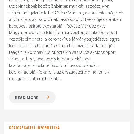
utóbbin többek között önkéntes munkát, eszközt lehet
felajánlani - jelentette be Révész Máriusz, az önkéntességet és
adományozást koordináló akciócsoport vezetője szombati,
budapesti sajtótájékoztatóján. Révész Máriusz aktív
Magyarországért felelős kormánybiztos, az akciócsoport
vezetője elmondta: a koronavírus-járvány terjedésével egyre
több önkéntes felajánlás született, a civil társadalom "jól
reagált" a koronavírus okozta kihívásra. Az akciócsoport
feladata, hogy segítse ezeknek az önkéntes
kezdeményezéseknek és adományozásoknak a
koordinációját, felkarolja az országszerte elindított civil
mozgalmakat, erre hozták...
READ MORE
KÖZIGAZGATÁSI INFORMATIKA