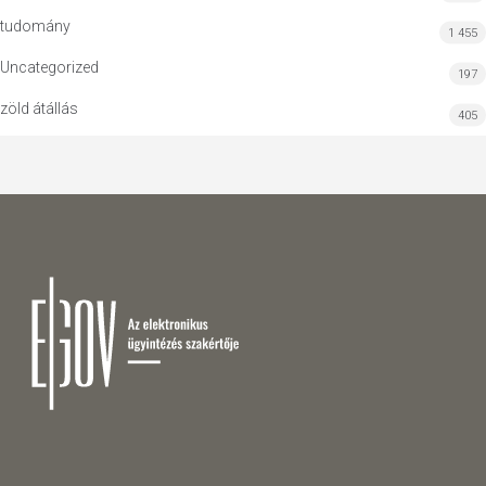
tudomány
1 455
Uncategorized
197
zöld átállás
405