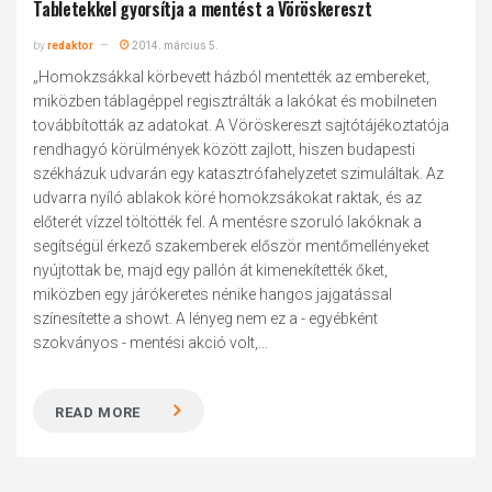
Tabletekkel gyorsítja a mentést a Vöröskereszt
by
redaktor
2014. március 5.
„Homokzsákkal körbevett házból mentették az embereket,
miközben táblagéppel regisztrálták a lakókat és mobilneten
továbbították az adatokat. A Vöröskereszt sajtótájékoztatója
rendhagyó körülmények között zajlott, hiszen budapesti
székházuk udvarán egy katasztrófahelyzetet szimuláltak. Az
udvarra nyíló ablakok köré homokzsákokat raktak, és az
előterét vízzel töltötték fel. A mentésre szoruló lakóknak a
segítségül érkező szakemberek először mentőmellényeket
nyújtottak be, majd egy pallón át kimenekítették őket,
miközben egy járókeretes nénike hangos jajgatással
színesítette a showt. A lényeg nem ez a - egyébként
szokványos - mentési akció volt,...
READ MORE