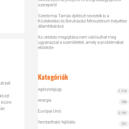
szerepéről
Szentirmai Tamás építészt nevezték ki a
Közlekedési és Beruházási Minisztérium helyettes
államtitkárává
Az oktatás megújítása nem valósulhat meg
ugyanazzal a szemlélettel, amely a problémákat
előidézte
Kategóriák
t kell
egészségügy
1 114
közel
energia
 közre.
706
rán
Európai Unió
2 141
fenntartható fejlődés
721