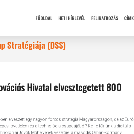
FŐOLDAL
HETI HÍRLEVÉL
FELIRATKOZÁS
CÍMK
up Stratégiája (DSS)
vációs Hivatal elvesztegetett 800
14-ben elveszett egy nagyon fontos stratégia Magyarországon, de az Euró
epes jövedelem és a technológia csapdájából? Kell-e félnünk a digitális
Technológiai Jövők Műhelyének vezetője, a második Orbán-kormány