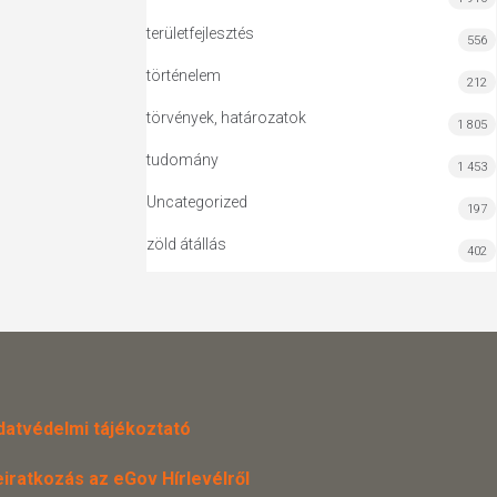
területfejlesztés
556
történelem
212
törvények, határozatok
1 805
tudomány
1 453
Uncategorized
197
zöld átállás
402
datvédelmi tájékoztató
eiratkozás az eGov Hírlevélről