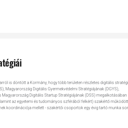
atégiái
ól is döntött a Kormány, hogy több területen részletes digitális stratégiá
OS), Magyarország Digitális Gyermekvédelmi Stratégiájának (DGYS),
és Magyarország Digitális Startup Stratégiájának (DSS) megalkotásában 
valamint az egyetemi és tudományos szférából felkért) szakértő működött
k koordinációja mellett - szakértői csoportok egy évig tartó munka so