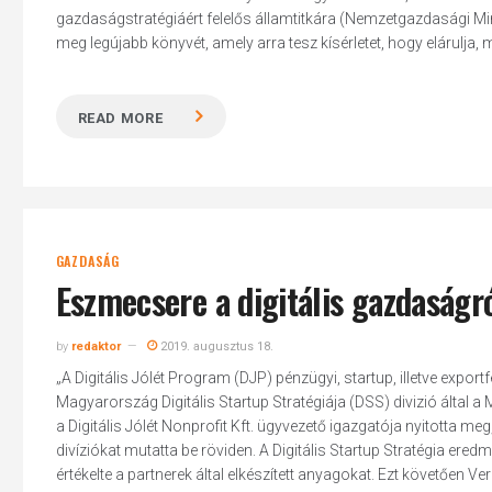
gazdaságstratégiáért felelős államtitkára (Nemzetgazdasági M
meg legújabb könyvét, amely arra tesz kísérletet, hogy elárulja, mik
READ MORE
Hit enter to search or ESC to close
GAZDASÁG
Eszmecsere a digitális gazdaságr
by
redaktor
2019. augusztus 18.
„A Digitális Jólét Program (DJP) pénzügyi, startup, illetve export
Magyarország Digitális Startup Stratégiája (DSS) divizió által 
a Digitális Jólét Nonprofit Kft. ügyvezető igazgatója nyitotta me
divíziókat mutatta be röviden. A Digitális Startup Stratégia ere
értékelte a partnerek által elkészített anyagokat. Ezt követően Ver