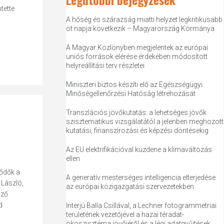
tette
A hőség és szárazság miatti helyzet legkritikusabb
öt napja következik – Magyarország Kormánya
A Magyar Közlönyben megjelentek az európai
uniós források elérése érdekében módosított
helyreállítási terv részletei
Miniszteri biztos készíti elő az Egészségügyi
Minőségellenőrzési Hatóság létrehozását
Transzlációs jövőkutatás: a lehetséges jövők
szisztematikus vizsgálatától a jelenben meghozott
kutatási, finanszírozási és képzési döntésekig
Az EU elektrifikációval küzdene a klímaváltozás
ellen
lődők a
A generatív mesterséges intelligencia elterjedése
 László,
az európai közigazgatási szervezetekben
öző
d
Interjú Balla Csillával, a Lechner fotogrammetriai
területének vezetőjével a hazai téradat-
ökoszisztéma jövőjéről és a légi adatgyűjtések