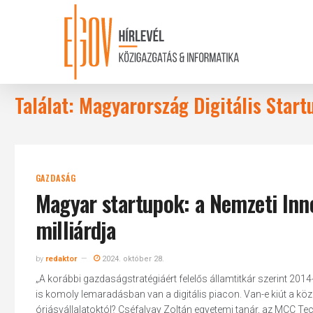
Skip
to
main
content
Találat: Magyarország Digitális Start
GAZDASÁG
Magyar startupok: a Nemzeti Inno
milliárdja
by
redaktor
2024. október 28.
„A korábbi gazdaságstratégiáért felelős államtitkár szerint 20
is komoly lemaradásban van a digitális piacon. Van-e kiút a köz
óriásvállalatoktól? Cséfalvay Zoltán egyetemi tanár, az MCC 