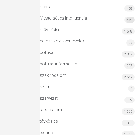
média
488
Mesterséges Intelligencia
420
MI
művelődés
1 548
nemzetközi szervezetek
27
politika
2 337
politikai informatika
292
szakirodalom
2 507
szemle
4
szervezet
189
társadalom
1 963
távközlés
1 310
technika
1 916