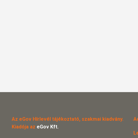
Az eGov Hírlevél tájékoztató, szakmai kiadvány.
A
Kiadója az
eGov Kft.
L