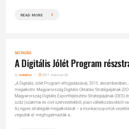
READ MORE
GAZDASÁG
A Digitális Jólét Program részstr
by
redaktor
2017. március 20.
„A Digitális Jólét Program elfogadásával, 2015. decemberében, arr
megalkotni. Magyarország Digitális Oktatási Stratégiájának (D
Magyarország Digitális Exportfejlesztési Stratégiájának (DES) 
száz (szakmai és civil szervezetekből, piaci vállalkozásokból 
Az egyes stratégiák megalkotását – a munkacsoportok vezetőine
végezték el: megfogalmazták a...