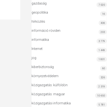
gazdaság
7 020
geopolitika
16
hírközlés
406
információ röviden
203
informatika
3 779
Internet
1 449
jog
1 801
kiberbiztonság
60
környezetvédelem
326
közigazgatás: külföldön
2 319
közigazgatás: magyar
10 650
közigazgatási informatika
5 781