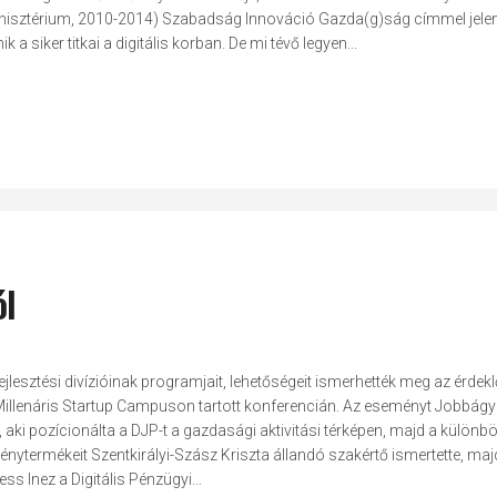
inisztérium, 2010-2014) Szabadság Innováció Gazda(g)ság címmel jelen
 a siker titkai a digitális korban. De mi tévő legyen...
ól
fejlesztési divízióinak programjait, lehetőségeit ismerhették meg az érdek
a Millenáris Startup Campuson tartott konferencián. Az eseményt Jobbágy
g, aki pozícionálta a DJP-t a gazdasági aktivitási térképen, majd a különb
dménytermékeit Szentkirályi-Szász Kriszta állandó szakértő ismertette, maj
ess Inez a Digitális Pénzügyi...