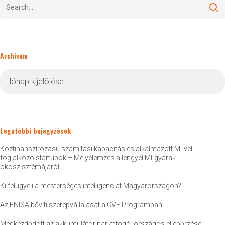
Archívum
Archívum
Legutóbbi bejegyzések
Közfinanszírozású számítási kapacitás és alkalmazott MI-vel
foglalkozó startupok – Mélyelemzés a lengyel MI-gyárak
ökoszisztémájáról
Ki felügyeli a mesterséges intelligenciát Magyarországon?
Az ENISA bővíti szerepvállalását a CVE Programban
Megkezdődött az akkumulátoripar átfogó, országos ellenőrzése