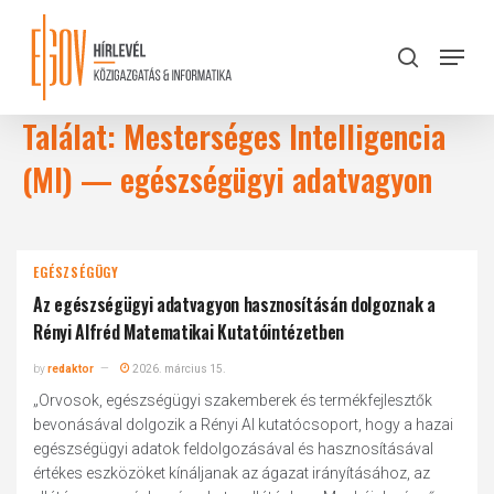
Skip
to
Menu
search
main
Close
content
Menu
Találat: Mesterséges Intelligencia
(MI) — egészségügyi adatvagyon
EGÉSZSÉGÜGY
Az egészségügyi adatvagyon hasznosításán dolgoznak a
Rényi Alfréd Matematikai Kutatóintézetben
by
redaktor
2026. március 15.
„Orvosok, egészségügyi szakemberek és termékfejlesztők
bevonásával dolgozik a Rényi AI kutatócsoport, hogy a hazai
egészségügyi adatok feldolgozásával és hasznosításával
értékes eszközöket kínáljanak az ágazat irányításához, az