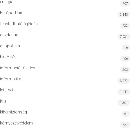
energia
707
Európai Unió
2 143
fenntartható fejlődés
722
gazdaság
7 021
geopolitika
16
hírközlés
406
információ röviden
203
informatika
3 779
Internet
1 449
jog
1 801
kiberbiztonság
61
környezetvédelem
327