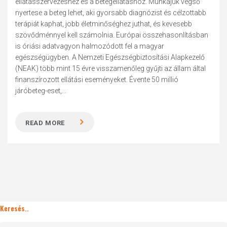
ellátásszervezéshez és a betegellátáshoz. Munkájuk végső
nyertese a beteg lehet, aki gyorsabb diagnózist és célzottabb
terápiát kaphat, jobb életminőséghez juthat, és kevesebb
szövődménnyel kell számolnia. Európai összehasonlításban
is óriási adatvagyon halmozódott fel a magyar
egészségügyben. A Nemzeti Egészségbiztosítási Alapkezelő
(NEAK) több mint 15 évre visszamenőleg gyűjti az állam által
finanszírozott ellátási eseményeket. Évente 50 millió
járóbeteg-eset,...
READ MORE
Keresés..