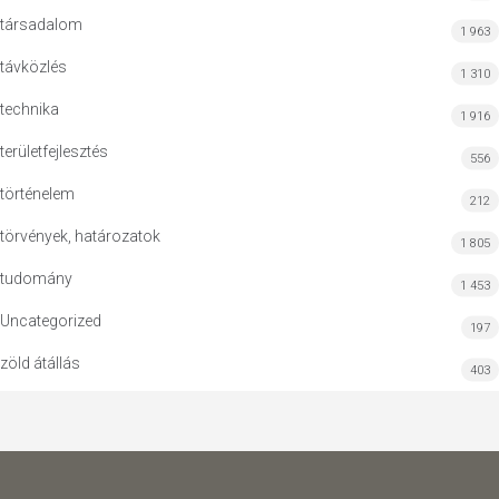
társadalom
1 963
távközlés
1 310
technika
1 916
területfejlesztés
556
történelem
212
törvények, határozatok
1 805
tudomány
1 453
Uncategorized
197
zöld átállás
403