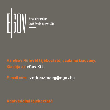
Az eGov Hírlevél tájékoztató, szakmai kiadvány.
Kiadója az
eGov Kft.
E-mail cím:
szerkesztoseg@egov.hu
Adatvédelmi tájékoztató