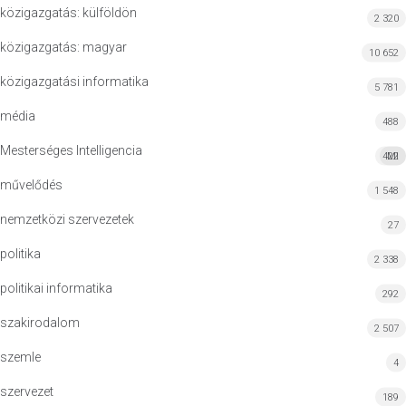
közigazgatás: külföldön
2 320
közigazgatás: magyar
10 652
közigazgatási informatika
5 781
média
488
Mesterséges Intelligencia
422
MI
művelődés
1 548
nemzetközi szervezetek
27
politika
2 338
politikai informatika
292
szakirodalom
2 507
szemle
4
szervezet
189