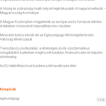
A hőség és szárazság miatti helyzet legkritikusabb öt napja következik –
Magyarország Kormánya
A Magyar Közlönyben megjelentek az európai uniós források elérése
érdekében módosított helyreállítási terv részletei
Miniszteri biztos készíti elő az Egészségügyi Minőségellenőrzési
Hatóság létrehozását
Transzlációs jövőkutatás: a lehetséges jövők szisztematikus
vizsgálatától a jelenben meghozott kutatási, finanszírozási és képzési
döntésekig
Az EU elektrifikációval küzdene a klímaváltozás ellen
Kategóriák
egészségügy
1 114