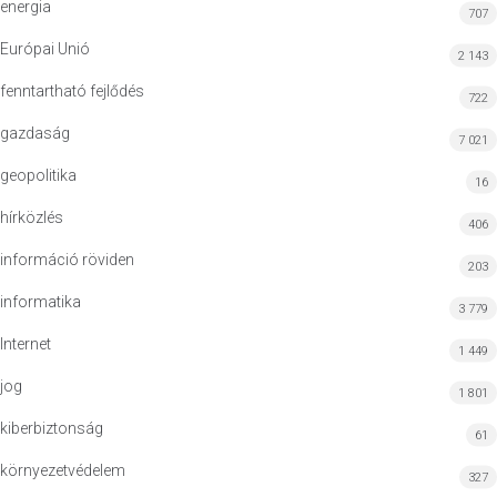
energia
707
Európai Unió
2 143
fenntartható fejlődés
722
gazdaság
7 021
geopolitika
16
hírközlés
406
információ röviden
203
informatika
3 779
Internet
1 449
jog
1 801
kiberbiztonság
61
környezetvédelem
327