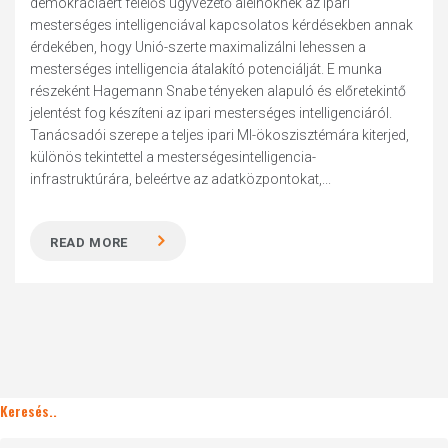
demokráciáért felelős ügyvezető alelnöknek az ipari
mesterséges intelligenciával kapcsolatos kérdésekben annak
érdekében, hogy Unió-szerte maximalizálni lehessen a
mesterséges intelligencia átalakító potenciálját. E munka
részeként Hagemann Snabe tényeken alapuló és előretekintő
jelentést fog készíteni az ipari mesterséges intelligenciáról.
Tanácsadói szerepe a teljes ipari MI-ökoszisztémára kiterjed,
különös tekintettel a mesterségesintelligencia-
infrastruktúrára, beleértve az adatközpontokat,...
READ MORE
Keresés..