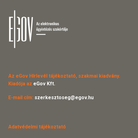
Az eGov Hírlevél tájékoztató, szakmai kiadvány.
Kiadója az
eGov Kft.
E-mail cím:
szerkesztoseg@egov.hu
Adatvédelmi tájékoztató