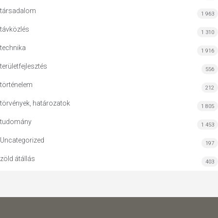
társadalom
1 963
távközlés
1 310
technika
1 916
területfejlesztés
556
történelem
212
törvények, határozatok
1 805
tudomány
1 453
Uncategorized
197
zöld átállás
403