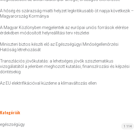
A hőség és szárazság miatti helyzet legkritikusabb öt napja következik –
Magyarország Kormánya
A Magyar Közlönyben megjelentek az európai uniós források elérése
érdekében módosított helyreállítási terv részletei
Miniszteri biztos készíti elő az Egészségügyi Minőségellenőrzési
Hatóság létrehozását
Transzlációs jövőkutatás: a lehetséges jövők szisztematikus
vizsgálatától a jelenben meghozott kutatási, finanszírozási és képzési
döntésekig
Az EU elektrifikációval küzdene a klímaváltozás ellen
Kategóriák
egészségügy
1 114