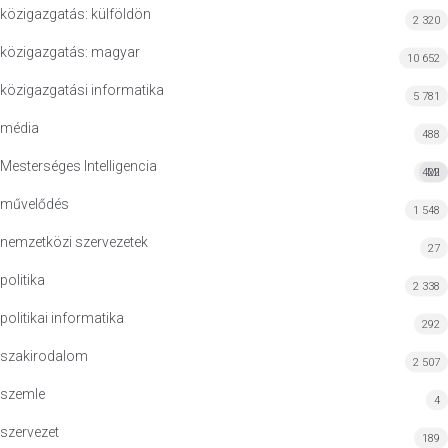
közigazgatás: külföldön
2 320
közigazgatás: magyar
10 652
közigazgatási informatika
5 781
média
488
Mesterséges Intelligencia
422
MI
művelődés
1 548
nemzetközi szervezetek
27
politika
2 338
politikai informatika
292
szakirodalom
2 507
szemle
4
szervezet
189