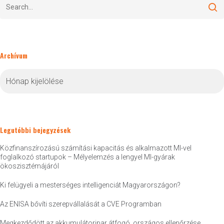
Archívum
Archívum
Legutóbbi bejegyzések
Közfinanszírozású számítási kapacitás és alkalmazott MI-vel
foglalkozó startupok – Mélyelemzés a lengyel MI-gyárak
ökoszisztémájáról
Ki felügyeli a mesterséges intelligenciát Magyarországon?
Az ENISA bővíti szerepvállalását a CVE Programban
Megkezdődött az akkumulátoripar átfogó, országos ellenőrzése