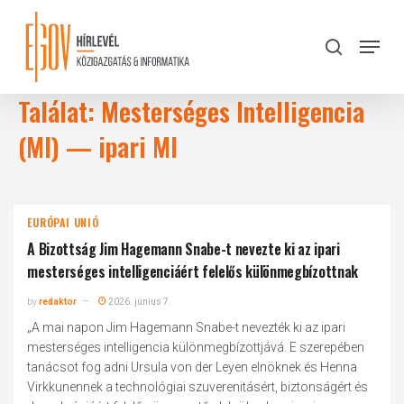
Skip
to
Menu
search
main
Close
content
Menu
Találat: Mesterséges Intelligencia
(MI) — ipari MI
EURÓPAI UNIÓ
A Bizottság Jim Hagemann Snabe-t nevezte ki az ipari
mesterséges intelligenciáért felelős különmegbízottnak
by
redaktor
2026. június 7.
„A mai napon Jim Hagemann Snabe-t nevezték ki az ipari
mesterséges intelligencia különmegbízottjává. E szerepében
tanácsot fog adni Ursula von der Leyen elnöknek és Henna
Virkkunennek a technológiai szuverenitásért, biztonságért és