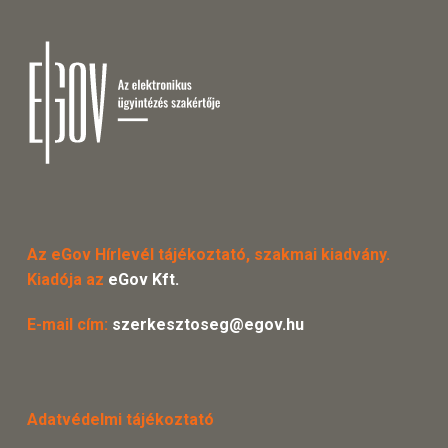
Az eGov Hírlevél tájékoztató, szakmai kiadvány.
Kiadója az
eGov Kft.
E-mail cím:
szerkesztoseg@egov.hu
Adatvédelmi tájékoztató