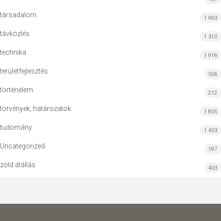
társadalom
1 963
távközlés
1 310
technika
1 916
területfejlesztés
556
történelem
212
törvények, határozatok
1 805
tudomány
1 453
Uncategorized
197
zöld átállás
403