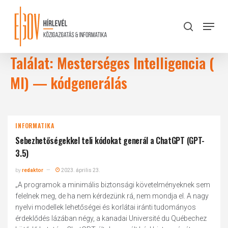
Skip
to
Menu
search
main
Close
content
Menu
Találat: Mesterséges Intelligencia (
MI) — kódgenerálás
INFORMATIKA
Sebezhetőségekkel teli kódokat generál a ChatGPT (GPT-
3.5)
by
redaktor
2023. április 23.
„A programok a minimális biztonsági követelményeknek sem
felelnek meg, de ha nem kérdezünk rá, nem mondja el. A nagy
nyelvi modellek lehetőségei és korlátai iránti tudományos
érdeklődés lázában négy, a kanadai Université du Québechez