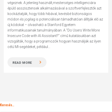
végeznek. A jelenleg használt,mesterséges intelligenciára
épülő asszisztensek alkalmazásával a szoftverfejlesztők azt
kockáztatják, hogy több hibával, kevésbé biztonságos
módon és jogilag is potenciálisan támadhatóan állítják elő az
új kódokat – olvasható a Stanford Egyetem
informatikusainak tanulmányában. A "Do Users Write More
Insecure Code with AI Assistant?" című kutatásukban azt
vizsgálták, hogy a programozók hogyan használják az ilyen
célú MI-segédeket, például...
READ MORE
Keresés..