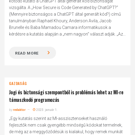
kötődő kutató a ChatGPT által generált kód biztonságát
vizsgálta. A „How Secure is Code Generated by ChatGPT?”
(Mennyire biztonságos a ChatGPT által generált kód?) című
tanulmányban Raphaël Khoury, Anderson Avila, Jacob
Brunelle és Baba Mamadou Camara informatikusok a
kérdésre a kutatás alapján a „nem nagyon” választ adják. „Az...
READ MORE
GAZDASÁG
Jogi és biztonsági szempontból is problémás lehet az MI-re
támaszkodó programozás
by
redaktor
2023. január 1.
„Egy kutatás szerint az MI-asszisztenseket használó
fejlesztők nem csak gyengébb minőségű kódokat termelnek,
de még az a meggyőződésük is kialakul, hogy remek munkát