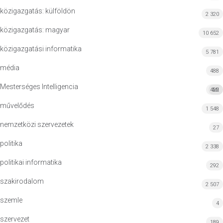
közigazgatás: külföldön
2 320
közigazgatás: magyar
10 652
közigazgatási informatika
5 781
média
488
Mesterséges Intelligencia
422
MI
művelődés
1 548
nemzetközi szervezetek
27
politika
2 338
politikai informatika
292
szakirodalom
2 507
szemle
4
szervezet
189