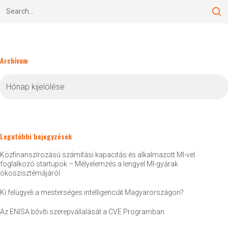
Archívum
Archívum
Legutóbbi bejegyzések
Közfinanszírozású számítási kapacitás és alkalmazott MI-vel
foglalkozó startupok – Mélyelemzés a lengyel MI-gyárak
ökoszisztémájáról
Ki felügyeli a mesterséges intelligenciát Magyarországon?
Az ENISA bővíti szerepvállalását a CVE Programban