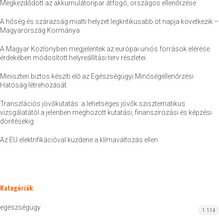
Megkezdődött az akkumulátoripar átfogó, országos ellenőrzése
A hőség és szárazság miatti helyzet legkritikusabb öt napja következik –
Magyarország Kormánya
A Magyar Közlönyben megjelentek az európai uniós források elérése
érdekében módosított helyreállítási terv részletei
Miniszteri biztos készíti elő az Egészségügyi Minőségellenőrzési
Hatóság létrehozását
Transzlációs jövőkutatás: a lehetséges jövők szisztematikus
vizsgálatától a jelenben meghozott kutatási, finanszírozási és képzési
döntésekig
Az EU elektrifikációval küzdene a klímaváltozás ellen
Kategóriák
egészségügy
1 114