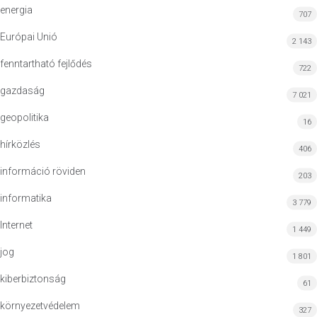
energia
707
Európai Unió
2 143
fenntartható fejlődés
722
gazdaság
7 021
geopolitika
16
hírközlés
406
információ röviden
203
informatika
3 779
Internet
1 449
jog
1 801
kiberbiztonság
61
környezetvédelem
327