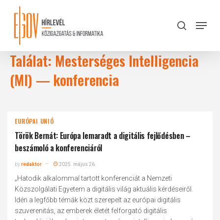
Skip
to
Menu
search
main
Close
content
Menu
Találat: Mesterséges Intelligencia
(MI) — konferencia
EURÓPAI UNIÓ
Török Bernát: Európa lemaradt a digitális fejlődésben –
beszámoló a konferenciáról
by
redaktor
2025. május 26.
„Hatodik alkalommal tartott konferenciát a Nemzeti
Közszolgálati Egyetem a digitális világ aktuális kérdéseiről.
Idén a legfőbb témák közt szerepelt az európai digitális
szuverenitás, az emberek életét felforgató digitális