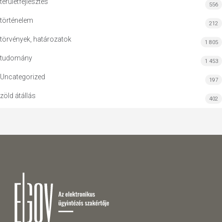
területfejlesztés
556
történelem
212
törvények, határozatok
1 805
tudomány
1 453
Uncategorized
197
zöld átállás
402