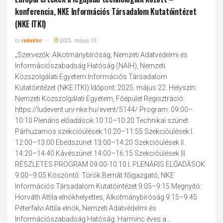
konferencia, NKE Információs Társadalom Kutatóintézet
(NKE ITKI)
by
redaktor
2025. május 10.
„Szervezők: Alkotmánybíróság, Nemzeti Adatvédelmi és
Információszabadság Hatóság (NAIH), Nemzeti
Közszolgálati Egyetem Információs Társadalom
Kutatóintézet (NKE ITKI) Időpont: 2025. május 22. Helyszín:
Nemzeti Közszolgálati Egyetem, Főépület Regisztráció:
https://ludevent.uni-nke.hu/event/5144/ Program: 09:00–
10:10 Plenáris előadások 10:10–10:20 Technikai szünet
Párhuzamos szekcióülések 10:20–11:55 Szekcióülések I.
12:00–13:00 Ebédszünet 13:00–14:20 Szekcióülések II.
14:20–14:40 Kávészünet 14:00–16:15 Szekcióülések III.
RÉSZLETES PROGRAM 09:00-10:10 I. PLENÁRIS ELŐADÁSOK
9:00–9:05 Köszöntő: Török Bernát főigazgató, NKE
Információs Társadalom Kutatóintézet 9:05–9:15 Megnyitó:
Horváth Attila elnökhelyettes, Alkotmánybíróság 9:15–9:45
Péterfalvi Attila elnök, Nemzeti Adatvédelmi és
Információszabadság Hatóság: Harminc éves a...