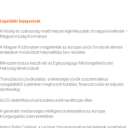
Legutóbbi bejegyzések
A hőség és szárazság miatti helyzet legkritikusabb öt napja következik –
Magyarország Kormánya
A Magyar Közlönyben megjelentek az európai uniós források elérése
érdekében módosított helyreállítási terv részletei
Miniszteri biztos készíti elő az Egészségügyi Minőségellenőrzési
Hatóság létrehozását
Transzlációs jövőkutatás: a lehetséges jövők szisztematikus
vizsgálatától a jelenben meghozott kutatási, finanszírozási és képzési
döntésekig
Az EU elektrifikációval küzdene a klímaváltozás ellen
A generatív mesterséges intelligencia elterjedése az európai
közigazgatási szervezetekben
Interjú Balla Csillával, a Lechner fotogrammetriai területének vezetőjével