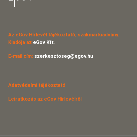
Az eGov Hírlevél tájékoztató, szakmai kiadvány.
Kiadója az
eGov Kft.
E-mail cím:
szerkesztoseg@egov.hu
Adatvédelmi tájékoztató
Leiratkozás az eGov Hírlevélről