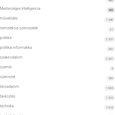
488
Mesterséges Intelligencia
420
MI
művelődés
1 548
nemzetközi szervezetek
27
politika
2 337
politikai informatika
292
szakirodalom
2 507
szemle
4
szervezet
189
társadalom
1 963
távközlés
1 310
technika
1 916