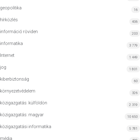
geopolitika
16
hírközlés
406
információ röviden
203
informatika
3 779
Internet
1 449
jog
1 801
kiberbiztonság
60
környezetvédelem
326
közigazgatás: külföldön
2 319
közigazgatás: magyar
10 650
közigazgatási informatika
5 781
média