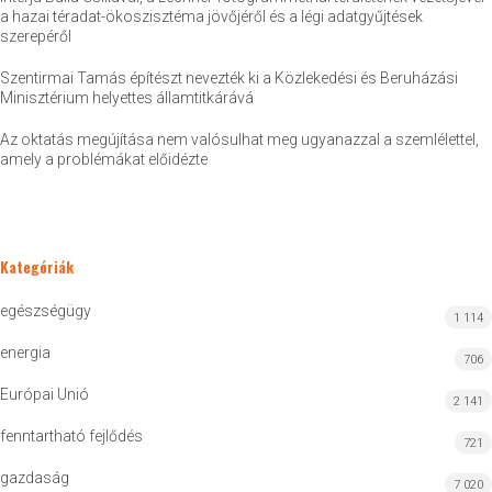
a hazai téradat-ökoszisztéma jövőjéről és a légi adatgyűjtések
szerepéről
Szentirmai Tamás építészt nevezték ki a Közlekedési és Beruházási
Minisztérium helyettes államtitkárává
Az oktatás megújítása nem valósulhat meg ugyanazzal a szemlélettel,
amely a problémákat előidézte
Kategóriák
egészségügy
1 114
energia
706
Európai Unió
2 141
fenntartható fejlődés
721
gazdaság
7 020