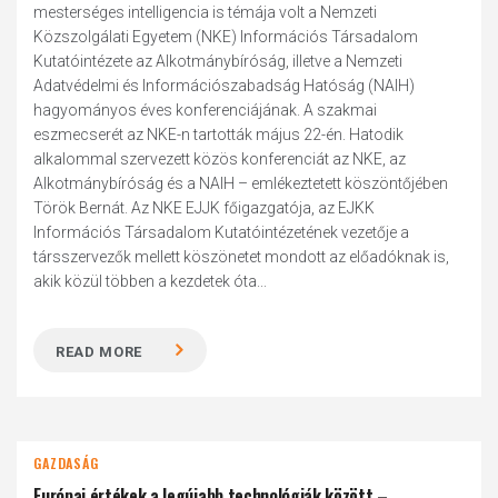
mesterséges intelligencia is témája volt a Nemzeti
Közszolgálati Egyetem (NKE) Információs Társadalom
Kutatóintézete az Alkotmánybíróság, illetve a Nemzeti
Adatvédelmi és Információszabadság Hatóság (NAIH)
hagyományos éves konferenciájának. A szakmai
eszmecserét az NKE-n tartották május 22-én. Hatodik
alkalommal szervezett közös konferenciát az NKE, az
Alkotmánybíróság és a NAIH – emlékeztetett köszöntőjében
Török Bernát. Az NKE EJJK főigazgatója, az EJKK
Információs Társadalom Kutatóintézetének vezetője a
társszervezők mellett köszönetet mondott az előadóknak is,
akik közül többen a kezdetek óta...
READ MORE
GAZDASÁG
Európai értékek a legújabb technológiák között –