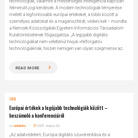
technológiák, valamint a mesterséges intelligencia kapcsán
felmerülő jogi kérdések. A modern technológiák térnyerése
mellett a legfontosabb európai értékeket, a többi között a
személyes adatokat és a magánszférát, védeni kell – mondta
a Nemzeti Közszolgálati Egyetem Információs Társadalom
Kutatóintézetének főigazgatója. „A legújabb digitális
technológiákat nem véletlenül hívjuk »felforgató«
technológiáknak, hiszen nemigen van olyan szegmense az...
READ MORE
JOG
Európai értékek a legújabb technológiák között –
beszámoló a konferenciáról
by
redaktor
2025. május 26.
„Az adatvédelem, Európa digitális szuverenitása és a