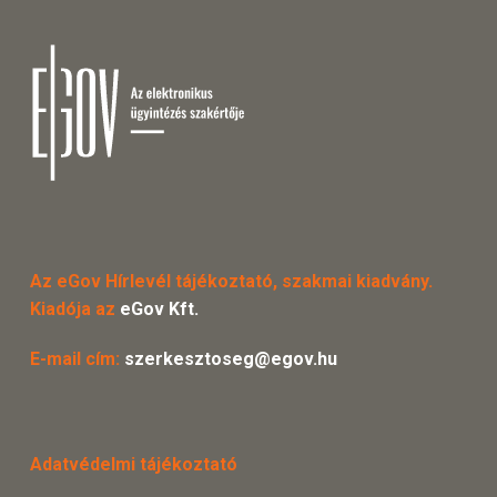
Az eGov Hírlevél tájékoztató, szakmai kiadvány.
Kiadója az
eGov Kft.
E-mail cím:
szerkesztoseg@egov.hu
Adatvédelmi tájékoztató