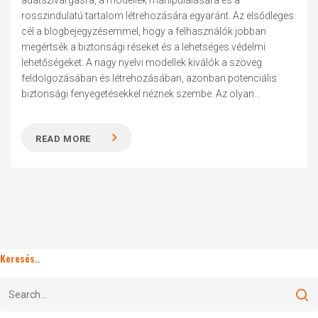
adatszivárgásra, a modellek manipulálására és a
rosszindulatú tartalom létrehozására egyaránt. Az elsődleges
cé͏l a blogbejegyzésemmel, hogy a felhasználók jobban
megértsék a biztonsági réseket és a lehetséges védelmi
lehetőségeket. A nagy nyelvi modellek k͏iválók a szöveg
͏feldolgozásában és létrehozásában,͏ azonban potenc͏iális
biztonsági fenyegetésekkel néznek szembe͏. Az olyan...
READ MORE
Keresés..