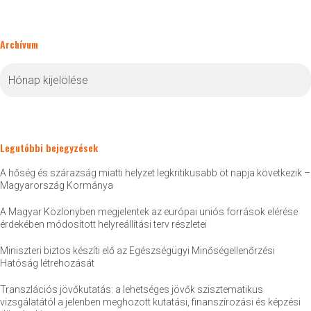
Archívum
Archívum
Legutóbbi bejegyzések
A hőség és szárazság miatti helyzet legkritikusabb öt napja következik –
Magyarország Kormánya
A Magyar Közlönyben megjelentek az európai uniós források elérése
érdekében módosított helyreállítási terv részletei
Miniszteri biztos készíti elő az Egészségügyi Minőségellenőrzési
Hatóság létrehozását
Transzlációs jövőkutatás: a lehetséges jövők szisztematikus
vizsgálatától a jelenben meghozott kutatási, finanszírozási és képzési