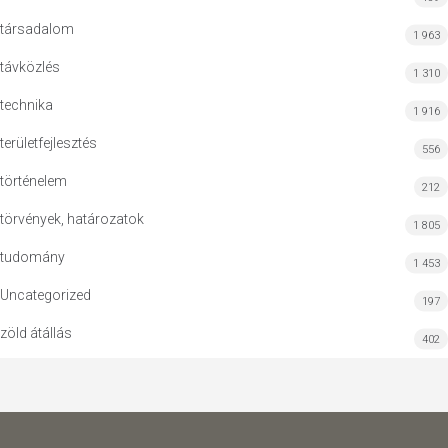
társadalom
1 963
távközlés
1 310
technika
1 916
területfejlesztés
556
történelem
212
törvények, határozatok
1 805
tudomány
1 453
Uncategorized
197
zöld átállás
402