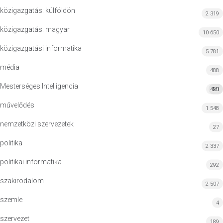
közigazgatás: külföldön
2 319
közigazgatás: magyar
10 650
közigazgatási informatika
5 781
média
488
Mesterséges Intelligencia
420
MI
művelődés
1 548
nemzetközi szervezetek
27
politika
2 337
politikai informatika
292
szakirodalom
2 507
szemle
4
szervezet
189