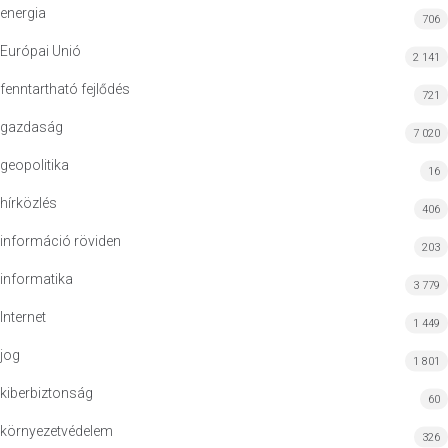
energia
706
Európai Unió
2 141
fenntartható fejlődés
721
gazdaság
7 020
geopolitika
16
hírközlés
406
információ röviden
203
informatika
3 779
Internet
1 449
jog
1 801
kiberbiztonság
60
környezetvédelem
326