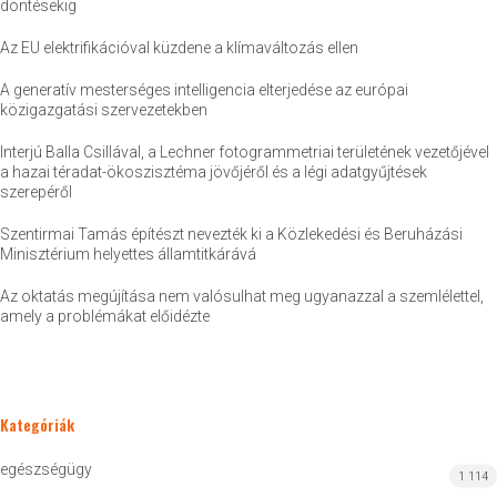
döntésekig
Az EU elektrifikációval küzdene a klímaváltozás ellen
A generatív mesterséges intelligencia elterjedése az európai
közigazgatási szervezetekben
Interjú Balla Csillával, a Lechner fotogrammetriai területének vezetőjével
a hazai téradat-ökoszisztéma jövőjéről és a légi adatgyűjtések
szerepéről
Szentirmai Tamás építészt nevezték ki a Közlekedési és Beruházási
Minisztérium helyettes államtitkárává
Az oktatás megújítása nem valósulhat meg ugyanazzal a szemlélettel,
amely a problémákat előidézte
Kategóriák
egészségügy
1 114