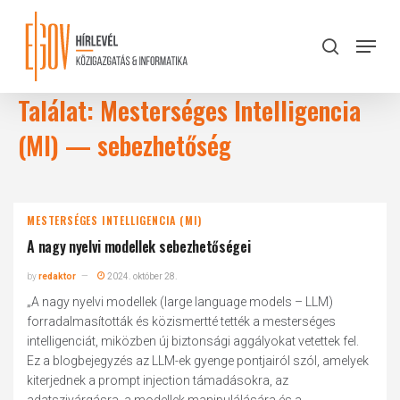
Skip
to
Menu
search
main
Close
content
Menu
Találat: Mesterséges Intelligencia
(MI) — sebezhetőség
MESTERSÉGES INTELLIGENCIA (MI)
A nagy nyelvi modellek sebezhetőségei
by
redaktor
2024. október 28.
„A nagy ͏nyelvi͏ modellek (large language models – LLM)
forradalmasították és közismertté tették a mesterséges
intelligenciát, miközben új biztonsági aggályokat vetettek fel.
Ez a blogbejegyzés az LLM-ek gyenge ͏pontjairól szól, amelyek
kiterjednek a prompt injection támadásokra,͏ az