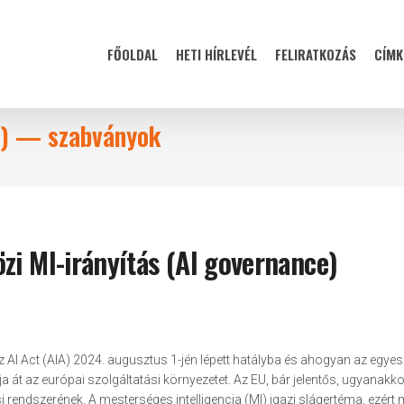
FŐOLDAL
HETI HÍRLEVÉL
FELIRATKOZÁS
CÍMK
MI) — szabványok
zi MI-irányítás (AI governance)
z AI Act (AIA) 2024. augusztus 1-jén lépett hatályba és ahogyan az egyes
át az európai szolgáltatási környezetet. Az EU, bár jelentős, ugyanakk
si rendszerének. A mesterséges intelligencia (MI) igazi slágertéma, ezért