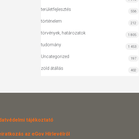
területfejlesztés
556
történelem
212
törvények, határozatok
1 805
tudomány
1 453
Uncategorized
197
zöld átállás
402
datvédelmi tájékoztató
eiratkozás az eGov Hírlevélről