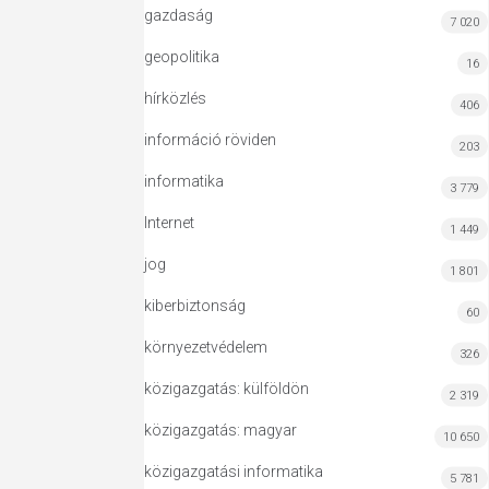
gazdaság
7 020
geopolitika
16
hírközlés
406
információ röviden
203
informatika
3 779
Internet
1 449
jog
1 801
kiberbiztonság
60
környezetvédelem
326
közigazgatás: külföldön
2 319
közigazgatás: magyar
10 650
közigazgatási informatika
5 781