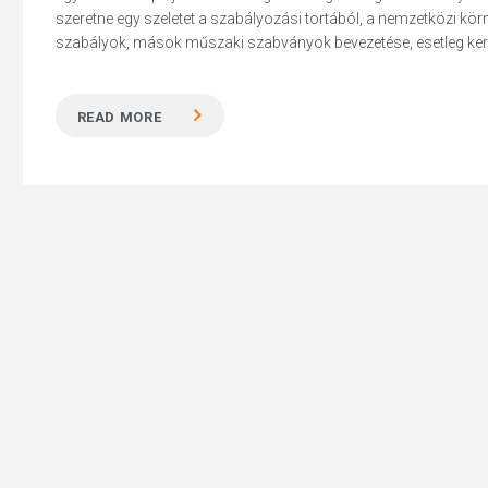
szeretne egy szeletet a szabályozási tortából, a nemzetközi kör
szabályok, mások műszaki szabványok bevezetése, esetleg kere
READ MORE
Hit enter to search or ESC to close