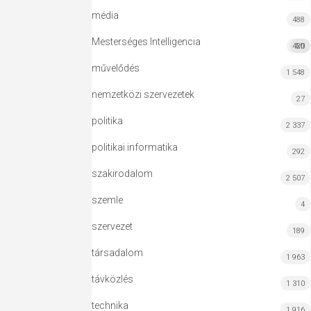
média
488
Mesterséges Intelligencia
420
MI
művelődés
1 548
nemzetközi szervezetek
27
politika
2 337
politikai informatika
292
szakirodalom
2 507
szemle
4
szervezet
189
társadalom
1 963
távközlés
1 310
technika
1 916