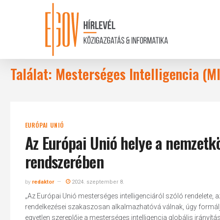
Skip
to
main
content
Találat: Mesterséges Intelligencia (
EURÓPAI UNIÓ
Az Európai Unió helye a nemzetkö
rendszerében
by
redaktor
2024. szeptember 8.
„Az Európai Unió mesterséges intelligenciáról szóló rendelete, a
rendelkezései szakaszosan alkalmazhatóvá válnak, úgy formálja 
egyetlen szereplője a mesterséges intelligencia globális irányítá