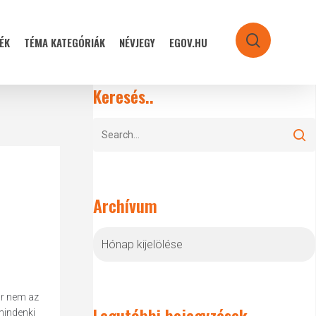
ÉK
TÉMA KATEGÓRIÁK
NÉVJEGY
EGOV.HU
search
Keresés..
Archívum
Archívum
or nem az
Legutóbbi bejegyzések
 mindenki