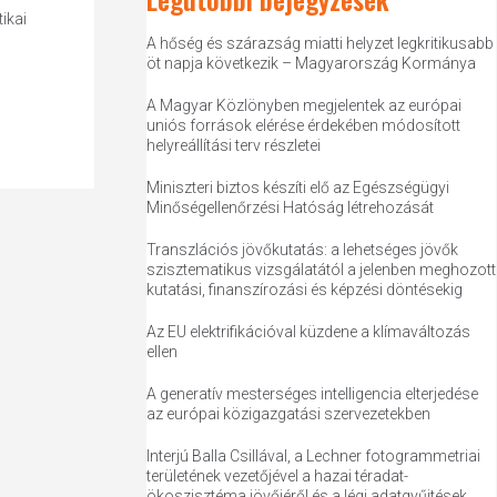
ikai
A hőség és szárazság miatti helyzet legkritikusabb
öt napja következik – Magyarország Kormánya
A Magyar Közlönyben megjelentek az európai
uniós források elérése érdekében módosított
helyreállítási terv részletei
Miniszteri biztos készíti elő az Egészségügyi
Minőségellenőrzési Hatóság létrehozását
Transzlációs jövőkutatás: a lehetséges jövők
szisztematikus vizsgálatától a jelenben meghozott
kutatási, finanszírozási és képzési döntésekig
Az EU elektrifikációval küzdene a klímaváltozás
ellen
A generatív mesterséges intelligencia elterjedése
az európai közigazgatási szervezetekben
Interjú Balla Csillával, a Lechner fotogrammetriai
területének vezetőjével a hazai téradat-
ökoszisztéma jövőjéről és a légi adatgyűjtések