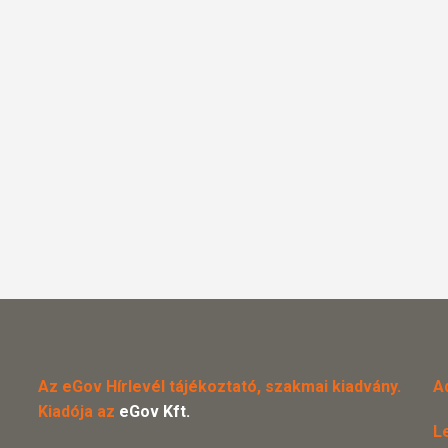
Az eGov Hírlevél tájékoztató, szakmai kiadvány.
A
Kiadója az
eGov Kft.
L