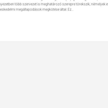
nyezetben több szervezet is meghatározó szerepre törekszik, némelyek et
skedelmi megállapodások megkötése által. Ez...