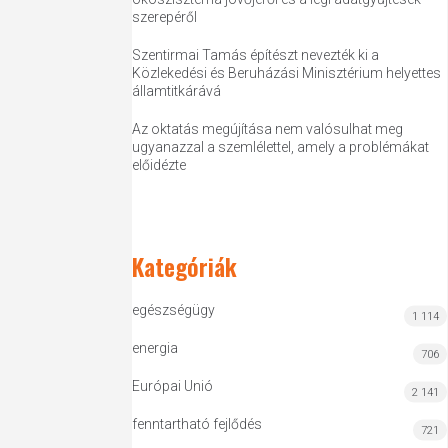
szerepéről
Szentirmai Tamás építészt nevezték ki a
Közlekedési és Beruházási Minisztérium helyettes
államtitkárává
Az oktatás megújítása nem valósulhat meg
ugyanazzal a szemlélettel, amely a problémákat
előidézte
Kategóriák
egészségügy
1 114
energia
706
Európai Unió
2 141
fenntartható fejlődés
721