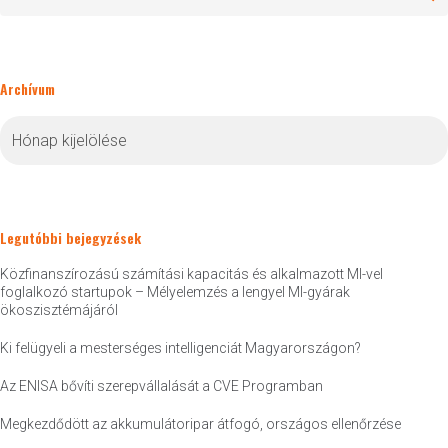
Archívum
Archívum
Legutóbbi bejegyzések
Közfinanszírozású számítási kapacitás és alkalmazott MI-vel
foglalkozó startupok – Mélyelemzés a lengyel MI-gyárak
ökoszisztémájáról
Ki felügyeli a mesterséges intelligenciát Magyarországon?
Az ENISA bővíti szerepvállalását a CVE Programban
Megkezdődött az akkumulátoripar átfogó, országos ellenőrzése