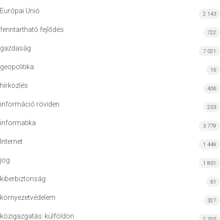
Európai Unió
2 143
fenntartható fejlődés
722
gazdaság
7 021
geopolitika
16
hírközlés
406
információ röviden
203
informatika
3 779
Internet
1 449
jog
1 801
kiberbiztonság
61
környezetvédelem
327
közigazgatás: külföldön
2 320