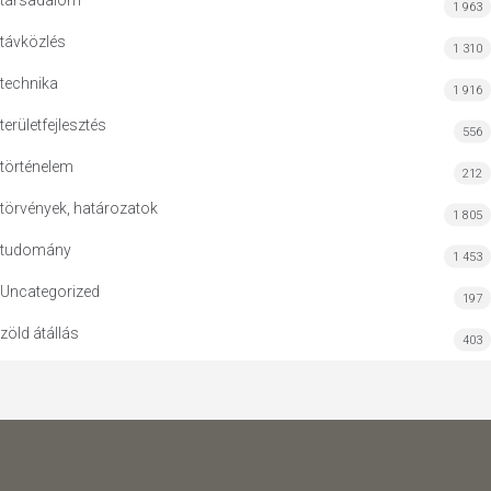
társadalom
1 963
távközlés
1 310
technika
1 916
területfejlesztés
556
történelem
212
törvények, határozatok
1 805
tudomány
1 453
Uncategorized
197
zöld átállás
403