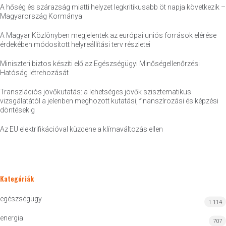
A hőség és szárazság miatti helyzet legkritikusabb öt napja következik –
Magyarország Kormánya
A Magyar Közlönyben megjelentek az európai uniós források elérése
érdekében módosított helyreállítási terv részletei
Miniszteri biztos készíti elő az Egészségügyi Minőségellenőrzési
Hatóság létrehozását
Transzlációs jövőkutatás: a lehetséges jövők szisztematikus
vizsgálatától a jelenben meghozott kutatási, finanszírozási és képzési
döntésekig
Az EU elektrifikációval küzdene a klímaváltozás ellen
Kategóriák
egészségügy
1 114
energia
707