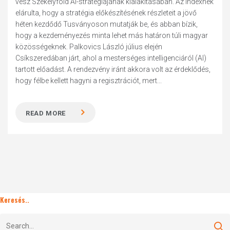
vesz Székelyföld AI-stratégiájának kialakításában. Az Indexnek
elárulta, hogy a stratégia előkészítésének részleteit a jövő
héten kezdődő Tusványoson mutatják be, és abban bízik,
hogy a kezdeményezés minta lehet más határon túli magyar
közösségeknek. Palkovics László július elején
Csíkszeredában járt, ahol a mesterséges intelligenciáról (AI)
tartott előadást. A rendezvény iránt akkora volt az érdeklődés,
hogy félbe kellett hagyni a regisztrációt, mert...
READ MORE
Keresés..