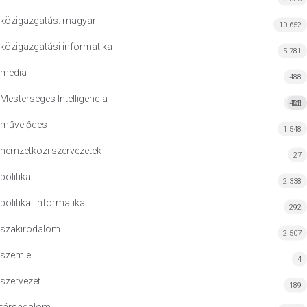
közigazgatás: magyar
10 652
közigazgatási informatika
5 781
média
488
Mesterséges Intelligencia
422
MI
művelődés
1 548
nemzetközi szervezetek
27
politika
2 338
politikai informatika
292
szakirodalom
2 507
szemle
4
szervezet
189