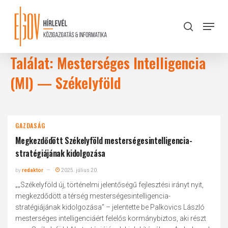
Skip
to
Menu
search
main
Close
content
Menu
Találat: Mesterséges Intelligencia
(MI) — Székelyföld
GAZDASÁG
Megkezdődött Székelyföld mesterségesintelligencia-
stratégiájának kidolgozása
by
redaktor
2025. július 20.
„„Székelyföld új, történelmi jelentőségű fejlesztési irányt nyit,
megkezdődött a térség mesterségesintelligencia-
stratégiájának kidolgozása” – jelentette be Palkovics László
mesterséges intelligenciáért felelős kormánybiztos, aki részt