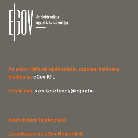
Az eGov Hírlevél tájékoztató, szakmai kiadvány.
Kiadója az
eGov Kft.
E-mail cím:
szerkesztoseg@egov.hu
Adatvédelmi tájékoztató
Leiratkozás az eGov Hírlevélről