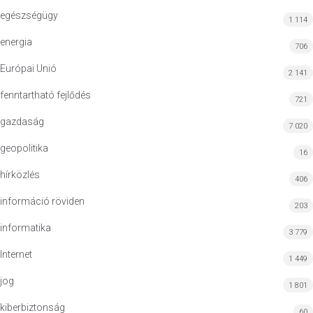
egészségügy
1 114
energia
706
Európai Unió
2 141
fenntartható fejlődés
721
gazdaság
7 020
geopolitika
16
hírközlés
406
információ röviden
203
informatika
3 779
Internet
1 449
jog
1 801
kiberbiztonság
60