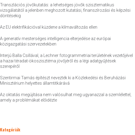
Transzlációs jövőkutatás: a lehetséges jövők szisztematikus
vizsgálatától a jelenben meghozott kutatási, finanszírozási és képzési
döntésekig
Az EU elektrifikációval küzdene a klímaváltozás ellen
A generatív mesterséges intelligencia elterjedése az európai
közigazgatási szervezetekben
Interjú Balla Csillával, a Lechner fotogrammetriai területének vezetőjével
a hazai téradat-ökoszisztéma jövőjéről és a légi adatgyűjtések
szerepéről
Szentirmai Tamás építészt nevezték ki a Közlekedési és Beruházási
Minisztérium helyettes államtitkárává
Az oktatás megújítása nem valósulhat meg ugyanazzal a szemlélettel,
amely a problémákat előidézte
Kategóriák