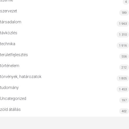
szemle
4
szervezet
189
társadalom
1 963
távközlés
1 310
technika
1 916
területfejlesztés
556
történelem
212
törvények, határozatok
1 805
tudomány
1 453
Uncategorized
197
zöld átállás
402