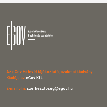
Az eGov Hírlevél tájékoztató, szakmai kiadvány.
Kiadója az
eGov Kft.
E-mail cím:
szerkesztoseg@egov.hu