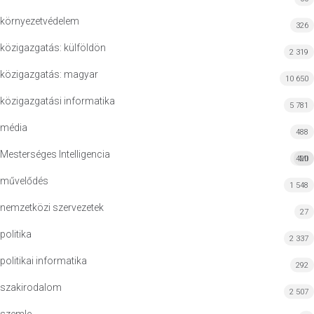
környezetvédelem
326
közigazgatás: külföldön
2 319
közigazgatás: magyar
10 650
közigazgatási informatika
5 781
média
488
Mesterséges Intelligencia
420
MI
művelődés
1 548
nemzetközi szervezetek
27
politika
2 337
politikai informatika
292
szakirodalom
2 507