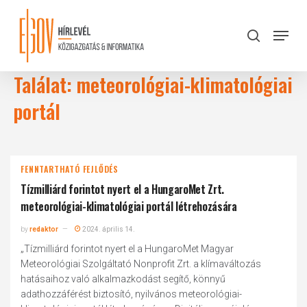
Skip
to
Menu
search
main
Close
content
Menu
Találat: meteorológiai-klimatológiai
portál
FENNTARTHATÓ FEJLŐDÉS
Tízmilliárd forintot nyert el a HungaroMet Zrt.
meteorológiai-klimatológiai portál létrehozására
by
redaktor
2024. április 14.
„Tízmilliárd forintot nyert el a HungaroMet Magyar
Meteorológiai Szolgáltató Nonprofit Zrt. a klímaváltozás
hatásaihoz való alkalmazkodást segítő, könnyű
adathozzáférést biztosító, nyilvános meteorológiai-