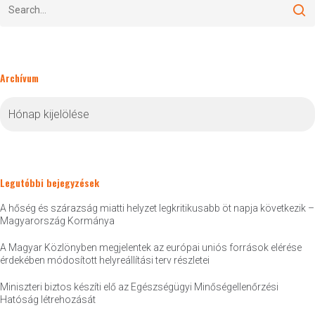
Archívum
Archívum
Legutóbbi bejegyzések
A hőség és szárazság miatti helyzet legkritikusabb öt napja következik –
Magyarország Kormánya
A Magyar Közlönyben megjelentek az európai uniós források elérése
érdekében módosított helyreállítási terv részletei
Miniszteri biztos készíti elő az Egészségügyi Minőségellenőrzési
Hatóság létrehozását