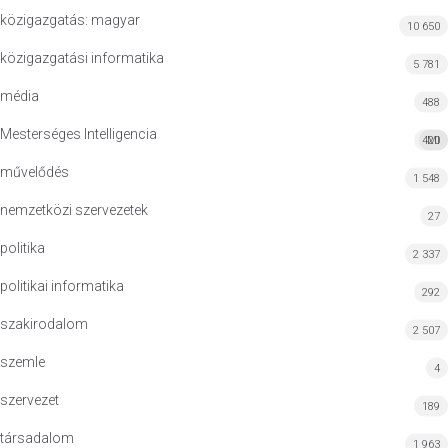
közigazgatás: magyar
10 650
közigazgatási informatika
5 781
média
488
Mesterséges Intelligencia
420
MI
művelődés
1 548
nemzetközi szervezetek
27
politika
2 337
politikai informatika
292
szakirodalom
2 507
szemle
4
szervezet
189
társadalom
1 963