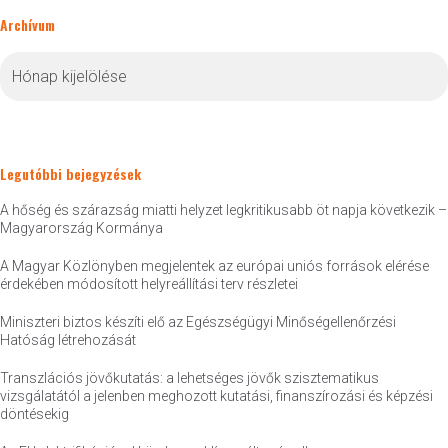
Archívum
Archívum
Legutóbbi bejegyzések
A hőség és szárazság miatti helyzet legkritikusabb öt napja következik –
Magyarország Kormánya
A Magyar Közlönyben megjelentek az európai uniós források elérése
érdekében módosított helyreállítási terv részletei
Miniszteri biztos készíti elő az Egészségügyi Minőségellenőrzési
Hatóság létrehozását
Transzlációs jövőkutatás: a lehetséges jövők szisztematikus
vizsgálatától a jelenben meghozott kutatási, finanszírozási és képzési
döntésekig