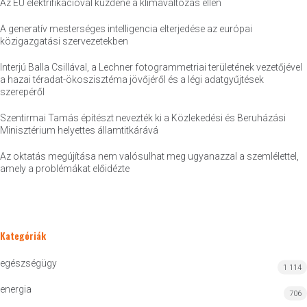
Az EU elektrifikációval küzdene a klímaváltozás ellen
A generatív mesterséges intelligencia elterjedése az európai
közigazgatási szervezetekben
Interjú Balla Csillával, a Lechner fotogrammetriai területének vezetőjével
a hazai téradat-ökoszisztéma jövőjéről és a légi adatgyűjtések
szerepéről
Szentirmai Tamás építészt nevezték ki a Közlekedési és Beruházási
Minisztérium helyettes államtitkárává
Az oktatás megújítása nem valósulhat meg ugyanazzal a szemlélettel,
amely a problémákat előidézte
Kategóriák
egészségügy
1 114
energia
706