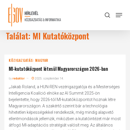
Skip
to
Menu
search
main
Close
content
Menu
Találat: MI Kutatóközpont
KÖZIGAZGATÁS: MAGYAR
MI-kutatóközpont létesül Magyarországon 2026-ban
by
redaktor
2025. szeptember 14.
„Jakab Roland, a HUN-REN vezérigazgatója és a Mesterséges
Intelligencia Koalíció elnöke az AI Summit 2025-ön
bejelentette, hogy 2026-tól MI-kutatóközpontot hoznak létre
Magyarországon. A szakértő szerint bár a technológia
hihetetlen képességekkel rendelkezik, még mindig alapvető
ellentmondások jellemzik, miközben a kutatóintézet már most
átfogó MI-adaptációs stratégiát valósít meg. Az általános