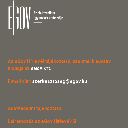
Az eGov Hírlevél tájékoztató, szakmai kiadvány.
Kiadója az
eGov Kft.
E-mail cím:
szerkesztoseg@egov.hu
Adatvédelmi tájékoztató
Leiratkozás az eGov Hírlevélről