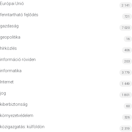
Európai Unió
2 141
fenntartható fejlődés
721
gazdaság
7 020
geopolitika
16
hírközlés
406
információ röviden
203
informatika
3 779
Internet
1 449
jog
1 801
kiberbiztonság
60
környezetvédelem
326
közigazgatás: külföldön
2 319