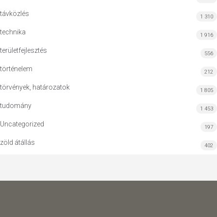
távközlés
1 310
technika
1 916
területfejlesztés
556
történelem
212
törvények, határozatok
1 805
tudomány
1 453
Uncategorized
197
zöld átállás
402