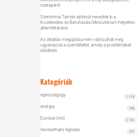
szerepéről
Szentirmai Tamás építészt nevezték ki a
Közlekedési és Beruházási Minisztérium helyettes
államtitkárává
Az oktatás megújítása nem valósulhat meg
ugyanazzal a szemlélettel, amely a problémákat
előidézte
Kategóriák
egészségügy
1 114
energia
706
Európai Unió
2 141
fenntartható fejlődés
721