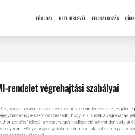
FŐOLDAL
HETI HÍRLEVÉL
FELIRATKOZÁS
CÍMK
I-rendelet végrehajtási szabályai
 lehet, hogy a szöveg messze nem szabályoz minden részletet, és jelenle
jegyzésben igyekszem összeszedni, hogy mik is ezek a végrehajtási jel
„horizontális” jellegű, a mesterséges intelligenciának minden válfaját 
yai egyaránt. Előnye, hogy egy dokumentumban találhatjuk meg az össz