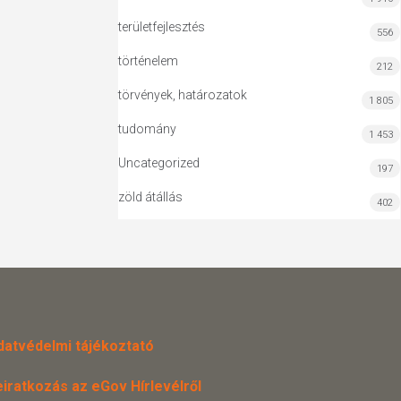
területfejlesztés
556
történelem
212
törvények, határozatok
1 805
tudomány
1 453
Uncategorized
197
zöld átállás
402
datvédelmi tájékoztató
eiratkozás az eGov Hírlevélről