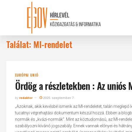
Skip
to
main
content
Találat: MI-rendelet
EURÓPAI UNIÓ
Ördög a részletekben : Az uniós M
by
redaktor
2025. szeptember 7.
„Azoknak, akik kevésbé ismerik az MI-rendeletet, talán meglepő
tucatnyi végrehajtási dokumentum készül hozzá. Ebben a blogbe
normák és „kvázi-normák”. Mint az köztudomású, az MI-rendelet 
szabályozni kívánó jogszabály. Ennek vannak előnyei és hátrán