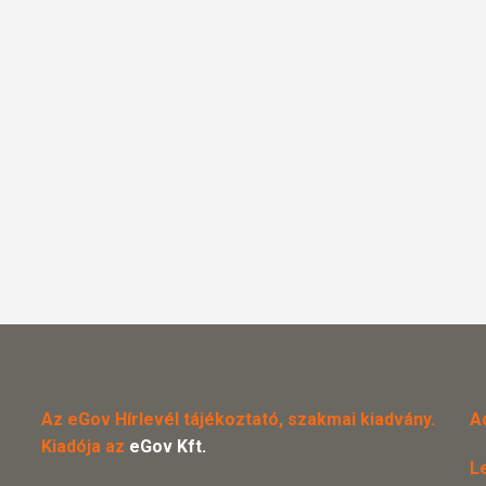
Az eGov Hírlevél tájékoztató, szakmai kiadvány.
A
Kiadója az
eGov Kft.
L