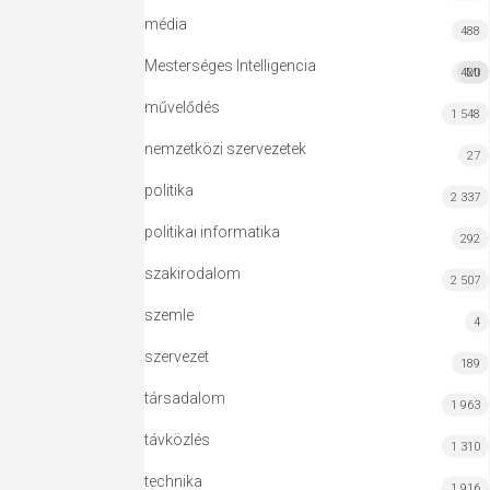
média
488
Mesterséges Intelligencia
420
MI
művelődés
1 548
nemzetközi szervezetek
27
politika
2 337
politikai informatika
292
szakirodalom
2 507
szemle
4
szervezet
189
társadalom
1 963
távközlés
1 310
technika
1 916