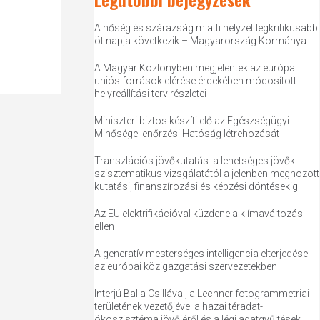
A hőség és szárazság miatti helyzet legkritikusabb
öt napja következik – Magyarország Kormánya
A Magyar Közlönyben megjelentek az európai
uniós források elérése érdekében módosított
helyreállítási terv részletei
Miniszteri biztos készíti elő az Egészségügyi
Minőségellenőrzési Hatóság létrehozását
Transzlációs jövőkutatás: a lehetséges jövők
szisztematikus vizsgálatától a jelenben meghozott
kutatási, finanszírozási és képzési döntésekig
Az EU elektrifikációval küzdene a klímaváltozás
ellen
A generatív mesterséges intelligencia elterjedése
az európai közigazgatási szervezetekben
Interjú Balla Csillával, a Lechner fotogrammetriai
területének vezetőjével a hazai téradat-
ökoszisztéma jövőjéről és a légi adatgyűjtések