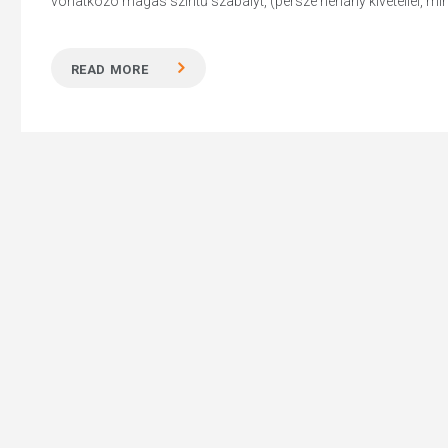
vonatkozó magas szintű szabályt, (persze néhány kivétellel, mint
READ MORE
Hit enter to search or ESC to close