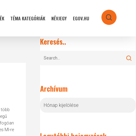
ÉK
TÉMA KATEGÓRIÁK
NÉVJEGY
EGOV.HU
search
Keresés..
Archívum
Archívum
g több
legű
átfogóan
es MI-re
Legutóbbi bejegyzések