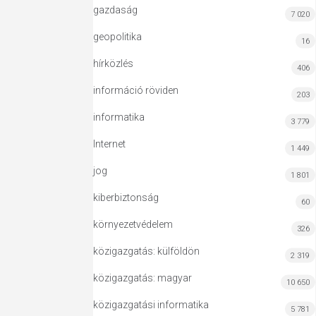
gazdaság
7 020
geopolitika
16
hírközlés
406
információ röviden
203
informatika
3 779
Internet
1 449
jog
1 801
kiberbiztonság
60
környezetvédelem
326
közigazgatás: külföldön
2 319
közigazgatás: magyar
10 650
közigazgatási informatika
5 781