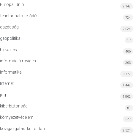
Európai Unió
2 149
fenntartható fejlődés
724
gazdaság
7 024
geopolitika
17
hírközlés
406
információ röviden
203
informatika
3 779
Internet
1 449
jog
1 802
kiberbiztonság
61
környezetvédelem
327
közigazgatás: külföldön
2 321