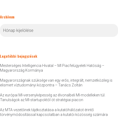
Archívum
Archívum
Legutóbbi bejegyzések
Mesterséges Intelligencia Hivatal – MI Piacfelügyeleti Hatóság –
Magyarország Kormánya
Magyarországnak szüksége van egy erős, integrált, nemzetközileg is
elismert víztudományi központra – Tanács Zoltán
Az európai MI-versenyképesség az élvonalbeli MI-modelleken túl.
Tanulságok az MI-startupoktól öt stratégiai piacon
Az MTA vezetőinek tájékoztatása a kutatóhálózatot érintő
törvénymódosítással kapcsolatban a kutatói közösség számára