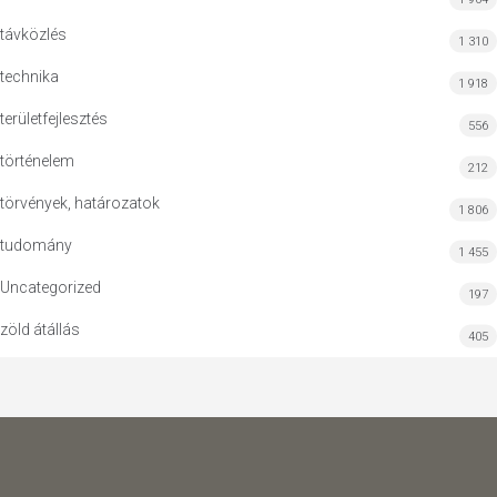
távközlés
1 310
technika
1 918
területfejlesztés
556
történelem
212
törvények, határozatok
1 806
tudomány
1 455
Uncategorized
197
zöld átállás
405