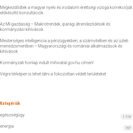
Megkezdődtek a magyar nyelv és irodalom érettségi vizsga korrekcióját
előkészítő konzultációk
Az MI-gazdaság – Makrotrendek, iparági átrendeződések és
kormányzási kihívások
Mesterséges intelligencia a pénzügyekben, a számvitelben és az üzleti
menedzsmentben – Magyarországi és romániai alkalmazások és
kihívások
Kormányzati honlap indult mihivatal.gov.hu címen!
Végre térképen is lehet látni a fokozottan védett területeket
Kategóriák
egészségügy
1 114
energia
707