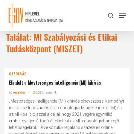
Skip
to
Menu
search
main
Close
content
Menu
Találat: MI Szabályozási és Etikai
Tudásközpont (MISZET)
GAZDASÁG
Elindult a Mesterséges intelligencia (MI) kihívás
by
redaktor
2021. január 4.
„Mesterséges intelligencia (MI) kihívás elnevezéssel kampányt
indított az Innovációs és Technológiai Minisztérium (ITM) és
az MI Koalíció azzal a céllal, hogy 2021 végére egymillió
ember nyerjen átfogó áttekintést az MI technológiában rejlő
lehetőségekről, illetve közülük legalább százezren online