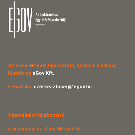
Az eGov Hírlevél tájékoztató, szakmai kiadvány.
Kiadója az
eGov Kft.
E-mail cím:
szerkesztoseg@egov.hu
Adatvédelmi tájékoztató
Leiratkozás az eGov Hírlevélről