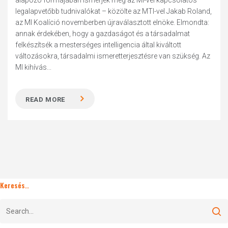
alapozó formájában ismerjék meg az MI-vel kapcsolatos
legalapvetőbb tudnivalókat – közölte az MTI-vel Jakab Roland,
az MI Koalíció novemberben újraválasztott elnöke. Elmondta:
annak érdekében, hogy a gazdaságot és a társadalmat
felkészítsék a mesterséges intelligencia által kiváltott
változásokra, társadalmi ismeretterjesztésre van szükség. Az
MI kihívás...
READ MORE
Keresés..