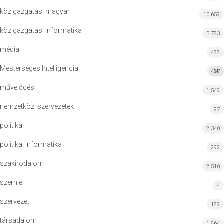
közigazgatás: magyar
10 659
közigazgatási informatika
5 783
média
488
Mesterséges Intelligencia
427
MI
művelődés
1 549
nemzetközi szervezetek
27
politika
2 340
politikai informatika
292
szakirodalom
2 510
szemle
4
szervezet
189
társadalom
1 964