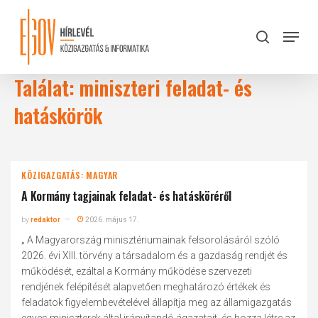
Skip
to
Menu
search
main
Close
content
Menu
Találat: miniszteri feladat- és
hatáskörök
KÖZIGAZGATÁS: MAGYAR
A Kormány tagjainak feladat- és hatásköréről
by
redaktor
2026. május 17.
„ A Magyarország minisztériumainak felsorolásáról szóló
2026. évi XIII. törvény a társadalom és a gazdaság rendjét és
működését, ezáltal a Kormány működése szervezeti
rendjének felépítését alapvetően meghatározó értékek és
feladatok figyelembevételével állapítja meg az államigazgatás