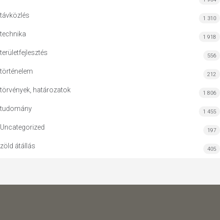
távközlés
1 310
technika
1 918
területfejlesztés
556
történelem
212
törvények, határozatok
1 806
tudomány
1 455
Uncategorized
197
zöld átállás
405