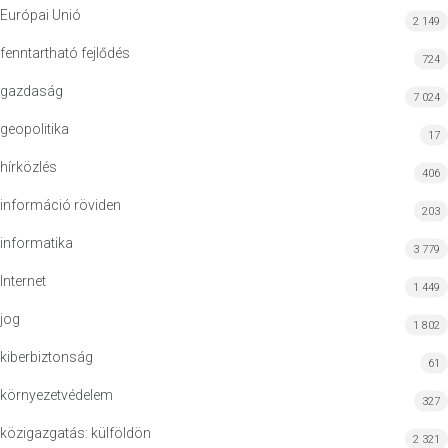
Európai Unió
2 149
fenntartható fejlődés
724
gazdaság
7 024
geopolitika
17
hírközlés
406
információ röviden
203
informatika
3 779
Internet
1 449
jog
1 802
kiberbiztonság
61
környezetvédelem
327
közigazgatás: külföldön
2 321