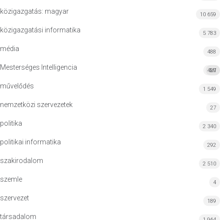
közigazgatás: magyar
10 659
közigazgatási informatika
5 783
média
488
Mesterséges Intelligencia
427
MI
művelődés
1 549
nemzetközi szervezetek
27
politika
2 340
politikai informatika
292
szakirodalom
2 510
szemle
4
szervezet
189
társadalom
1 964