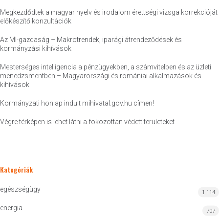
Megkezdődtek a magyar nyelv és irodalom érettségi vizsga korrekcióját
előkészítő konzultációk
Az MI-gazdaság – Makrotrendek, iparági átrendeződések és
kormányzási kihívások
Mesterséges intelligencia a pénzügyekben, a számvitelben és az üzleti
menedzsmentben – Magyarországi és romániai alkalmazások és
kihívások
Kormányzati honlap indult mihivatal.gov.hu címen!
Végre térképen is lehet látni a fokozottan védett területeket
Kategóriák
egészségügy
1 114
energia
707