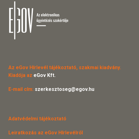
Az eGov Hírlevél tájékoztató, szakmai kiadvány.
Kiadója az
eGov Kft.
E-mail cím:
szerkesztoseg@egov.hu
Adatvédelmi tájékoztató
Leiratkozás az eGov Hírlevélről