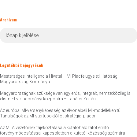
Archívum
Archívum
Legutóbbi bejegyzések
Mesterséges Intelligencia Hivatal – MI Piacfelügyeleti Hatóság –
Magyarország Kormánya
Magyarországnak szüksége van egy erős, integrált, nemzetközileg is
elismert víztudományi központra – Tanács Zoltán
Az európai MI-versenyképesség az élvonalbeli MI-modelleken túl.
Tanulságok az MI-startupoktól öt stratégiai piacon
Az MTA vezetőinek tájékoztatása a kutatóhálózatot érintő
törvénymódosítással kapcsolatban a kutatói közösség számára