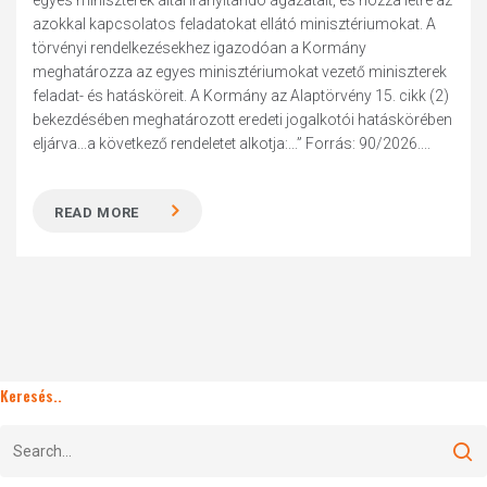
egyes miniszterek által irányítandó ágazatait, és hozza létre az
azokkal kapcsolatos feladatokat ellátó minisztériumokat. A
törvényi rendelkezésekhez igazodóan a Kormány
meghatározza az egyes minisztériumokat vezető miniszterek
feladat- és hatásköreit. A Kormány az Alaptörvény 15. cikk (2)
bekezdésében meghatározott eredeti jogalkotói hatáskörében
eljárva...a következő rendeletet alkotja:...” Forrás: 90/2026....
READ MORE
Keresés..