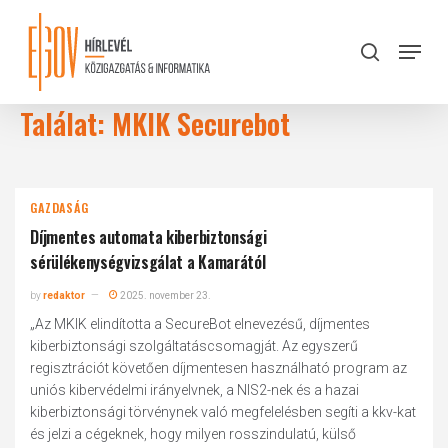
Skip
to
Menu
search
main
Close
content
Menu
Találat: MKIK Securebot
GAZDASÁG
Díjmentes automata kiberbiztonsági
sérülékenységvizsgálat a Kamarától
by
redaktor
2025. november 23.
„Az MKIK elindította a SecureBot elnevezésű, díjmentes
kiberbiztonsági szolgáltatáscsomagját. Az egyszerű
regisztrációt követően díjmentesen használható program az
uniós kibervédelmi irányelvnek, a NIS2-nek és a hazai
kiberbiztonsági törvénynek való megfelelésben segíti a kkv-kat
és jelzi a cégeknek, hogy milyen rosszindulatú, külső