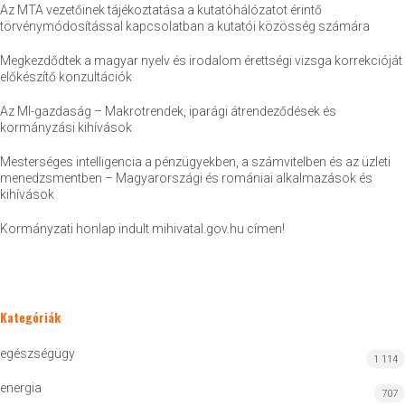
Az MTA vezetőinek tájékoztatása a kutatóhálózatot érintő
törvénymódosítással kapcsolatban a kutatói közösség számára
Megkezdődtek a magyar nyelv és irodalom érettségi vizsga korrekcióját
előkészítő konzultációk
Az MI-gazdaság – Makrotrendek, iparági átrendeződések és
kormányzási kihívások
Mesterséges intelligencia a pénzügyekben, a számvitelben és az üzleti
menedzsmentben – Magyarországi és romániai alkalmazások és
kihívások
Kormányzati honlap indult mihivatal.gov.hu címen!
Kategóriák
egészségügy
1 114
energia
707