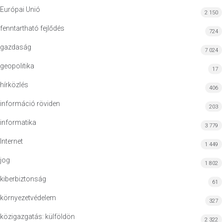
Európai Unió
2 150
fenntartható fejlődés
724
gazdaság
7 024
geopolitika
17
hírközlés
406
információ röviden
203
informatika
3 779
Internet
1 449
jog
1 802
kiberbiztonság
61
környezetvédelem
327
közigazgatás: külföldön
2 322