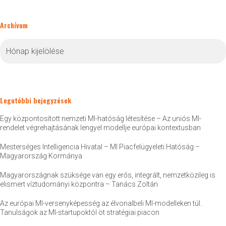
Archívum
Archívum
Legutóbbi bejegyzések
Egy központosított nemzeti MI-hatóság létesítése – Az uniós MI-
rendelet végrehajtásának lengyel modellje európai kontextusban
Mesterséges Intelligencia Hivatal – MI Piacfelügyeleti Hatóság –
Magyarország Kormánya
Magyarországnak szüksége van egy erős, integrált, nemzetközileg is
elismert víztudományi központra – Tanács Zoltán
Az európai MI-versenyképesség az élvonalbeli MI-modelleken túl.
Tanulságok az MI-startupoktól öt stratégiai piacon