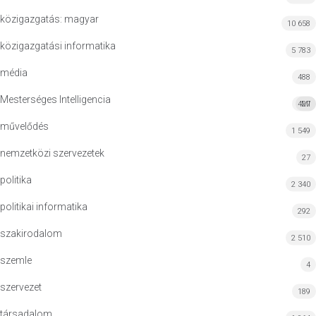
közigazgatás: magyar
10 658
közigazgatási informatika
5 783
média
488
Mesterséges Intelligencia
427
MI
művelődés
1 549
nemzetközi szervezetek
27
politika
2 340
politikai informatika
292
szakirodalom
2 510
szemle
4
szervezet
189
társadalom