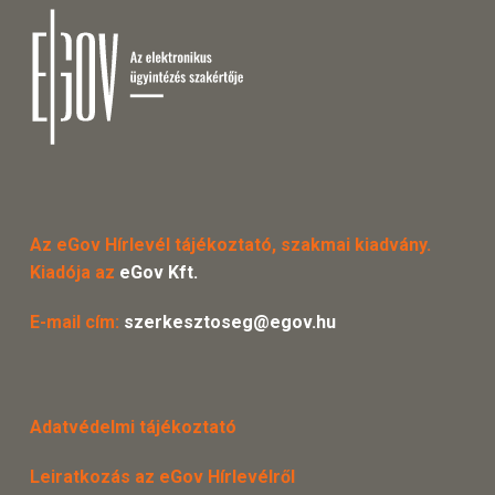
Az eGov Hírlevél tájékoztató, szakmai kiadvány.
Kiadója az
eGov Kft.
E-mail cím:
szerkesztoseg@egov.hu
Adatvédelmi tájékoztató
Leiratkozás az eGov Hírlevélről