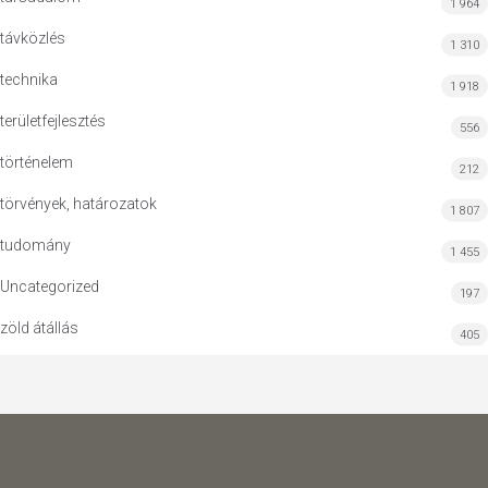
1 964
távközlés
1 310
technika
1 918
területfejlesztés
556
történelem
212
törvények, határozatok
1 807
tudomány
1 455
Uncategorized
197
zöld átállás
405