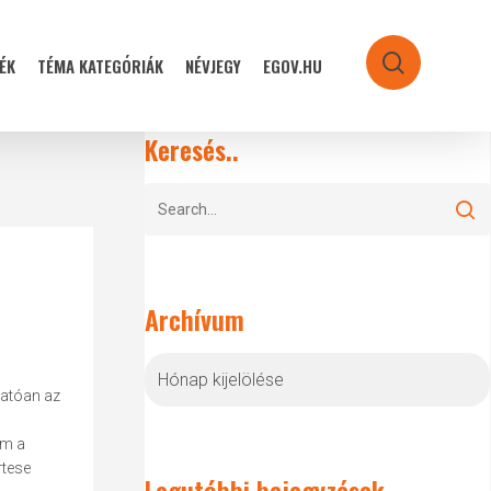
ÉK
TÉMA KATEGÓRIÁK
NÉVJEGY
EGOV.HU
search
Keresés..
Archívum
Archívum
hatóan az
am a
rtese
Legutóbbi bejegyzések