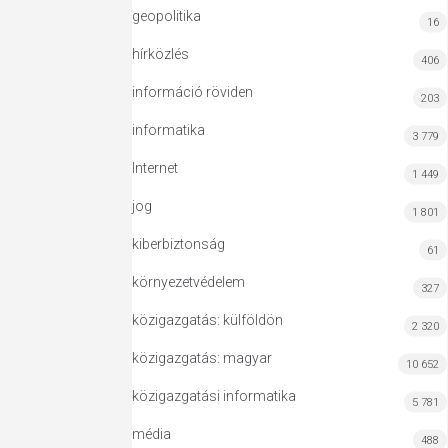
geopolitika
16
hírközlés
406
információ röviden
203
informatika
3 779
Internet
1 449
jog
1 801
kiberbiztonság
61
környezetvédelem
327
közigazgatás: külföldön
2 320
közigazgatás: magyar
10 652
közigazgatási informatika
5 781
média
488