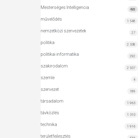
Mesterséges Intelligencia
422
MI
művelődés
1 548
nemzetközi szervezetek
27
politika
2 338
politikai informatika
292
szakirodalom
2 507
szemle
4
szervezet
189
társadalom
1 963
távközlés
1 310
technika
1 916
területfejlesztés