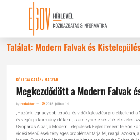
Skip
to
main
content
Találat: Modern Falvak és Kistelepül
KÖZIGAZGATÁS: MAGYAR
Megkezdődött a Modern Falvak és
by
redaktor
2018. július 14.
„Hazánk legnagyobb térség- és vidékfejlesztési projektje lehe
év végéig a kormány elé kerül, s amelynek elkészítését széles 
Gyopáros Alpár, a Modern Települések Fejlesztéséért felelős k
vidéki települések tényleges problémáit tárja fel, reagál azokra