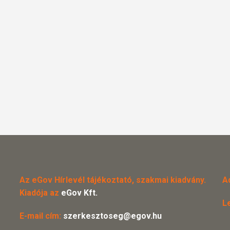
Az eGov Hírlevél tájékoztató, szakmai kiadvány.
A
Kiadója az
eGov Kft.
L
E-mail cím:
szerkesztoseg@egov.hu