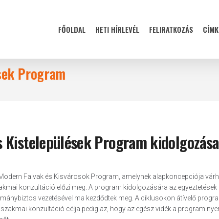
FŐOLDAL
HETI HÍRLEVÉL
FELIRATKOZÁS
CÍMK
ések Program
 Kistelepülések Program kidolgozása
t a Modern Falvak és Kisvárosok Program, amelynek alapkoncepciója vár
szakmai konzultáció előzi meg. A program kidolgozására az egyeztetések
ormánybiztos vezetésével ma kezdődtek meg. A ciklusokon átívelő progr
, a szakmai konzultáció célja pedig az, hogy az egész vidék a program nye