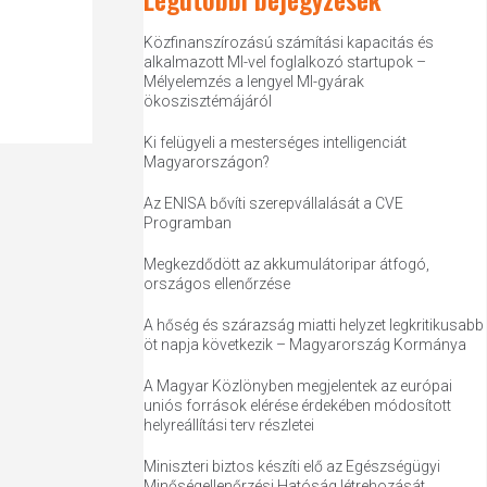
Közfinanszírozású számítási kapacitás és
alkalmazott MI-vel foglalkozó startupok –
Mélyelemzés a lengyel MI-gyárak
ökoszisztémájáról
Ki felügyeli a mesterséges intelligenciát
Magyarországon?
Az ENISA bővíti szerepvállalását a CVE
Programban
Megkezdődött az akkumulátoripar átfogó,
országos ellenőrzése
A hőség és szárazság miatti helyzet legkritikusabb
öt napja következik – Magyarország Kormánya
A Magyar Közlönyben megjelentek az európai
uniós források elérése érdekében módosított
helyreállítási terv részletei
Miniszteri biztos készíti elő az Egészségügyi
Minőségellenőrzési Hatóság létrehozását