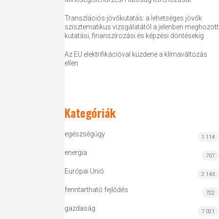
Transzlációs jövőkutatás: a lehetséges jövők
szisztematikus vizsgálatától a jelenben meghozott
kutatási, finanszírozási és képzési döntésekig
Az EU elektrifikációval küzdene a klímaváltozás
ellen
Kategóriák
egészségügy
1 114
energia
707
Európai Unió
2 143
fenntartható fejlődés
722
gazdaság
7 021