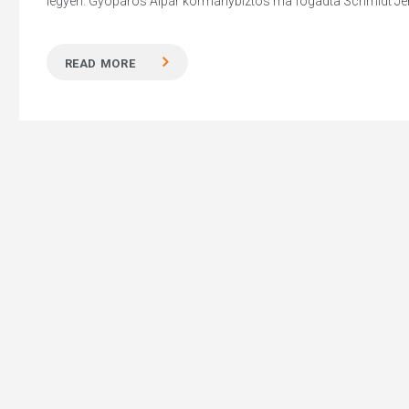
legyen. Gyopáros Alpár kormánybiztos ma fogadta Schmidt Jenő
READ MORE
Hit enter to search or ESC to close