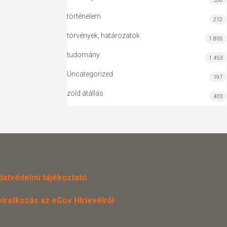
556
történelem
212
törvények, határozatok
1 805
tudomány
1 453
Uncategorized
197
zöld átállás
403
datvédelmi tájékoztató
eiratkozás az eGov Hírlevélről