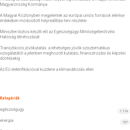
Magyarország Kormánya
A Magyar Közlönyben megjelentek az európai uniós források elérése
érdekében módosított helyreállítási terv részletei
Miniszteri biztos készíti elő az Egészségügyi Minőségellenőrzési
Hatóság létrehozását
Transzlációs jövőkutatás: a lehetséges jövők szisztematikus
vizsgálatától a jelenben meghozott kutatási, finanszírozási és képzési
döntésekig
Az EU elektrifikációval küzdene a klímaváltozás ellen
Kategóriák
egészségügy
1 114
energia
707