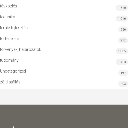
távközlés
1 310
technika
1 916
területfejlesztés
556
történelem
212
törvények, határozatok
1 805
tudomány
1 453
Uncategorized
197
zöld átállás
403