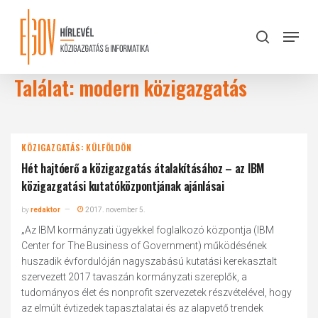
Skip
to
Menu
search
main
Close
content
Menu
Találat: modern közigazgatás
KÖZIGAZGATÁS: KÜLFÖLDÖN
Hét hajtóerő a közigazgatás átalakításához – az IBM
közigazgatási kutatóközpontjának ajánlásai
by
redaktor
2017. november 5.
„Az IBM kormányzati ügyekkel foglalkozó központja (IBM
Center for The Business of Government) működésének
huszadik évfordulóján nagyszabású kutatási kerekasztalt
szervezett 2017 tavaszán kormányzati szereplők, a
tudományos élet és nonprofit szervezetek részvételével, hogy
az elmúlt évtizedek tapasztalatai és az alapvető trendek