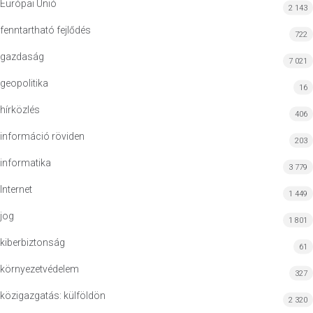
Európai Unió
2 143
fenntartható fejlődés
722
gazdaság
7 021
geopolitika
16
hírközlés
406
információ röviden
203
informatika
3 779
Internet
1 449
jog
1 801
kiberbiztonság
61
környezetvédelem
327
közigazgatás: külföldön
2 320