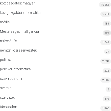
közigazgatás: magyar
10 652
közigazgatási informatika
5 781
média
488
Mesterséges Intelligencia
422
MI
művelődés
1 548
nemzetközi szervezetek
27
politika
2 338
politikai informatika
292
szakirodalom
2 507
szemle
4
szervezet
189
társadalom
1 963