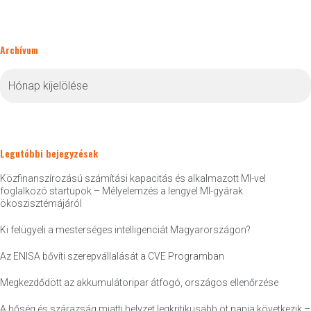
Archívum
Archívum
Legutóbbi bejegyzések
Közfinanszírozású számítási kapacitás és alkalmazott MI-vel
foglalkozó startupok – Mélyelemzés a lengyel MI-gyárak
ökoszisztémájáról
Ki felügyeli a mesterséges intelligenciát Magyarországon?
Az ENISA bővíti szerepvállalását a CVE Programban
Megkezdődött az akkumulátoripar átfogó, országos ellenőrzése
A hőség és szárazság miatti helyzet legkritikusabb öt napja következik –