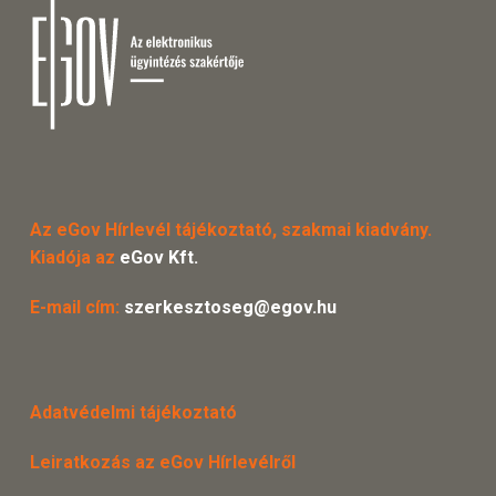
Az eGov Hírlevél tájékoztató, szakmai kiadvány.
Kiadója az
eGov Kft.
E-mail cím:
szerkesztoseg@egov.hu
Adatvédelmi tájékoztató
Leiratkozás az eGov Hírlevélről