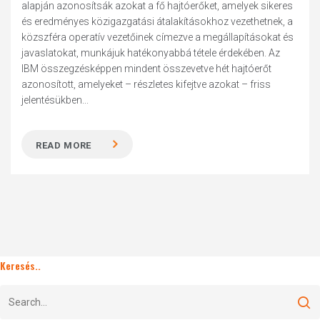
alapján azonosítsák azokat a fő hajtóerőket, amelyek sikeres
és eredményes közigazgatási átalakításokhoz vezethetnek, a
közszféra operatív vezetőinek címezve a megállapításokat és
javaslatokat, munkájuk hatékonyabbá tétele érdekében. Az
IBM összegzésképpen mindent összevetve hét hajtóerőt
azonosított, amelyeket – részletes kifejtve azokat – friss
jelentésükben...
READ MORE
Keresés..