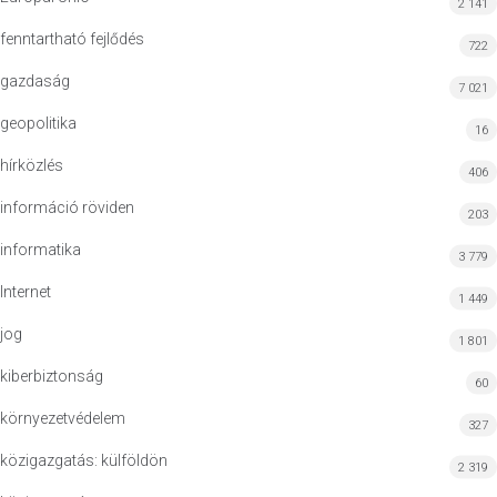
2 141
fenntartható fejlődés
722
gazdaság
7 021
geopolitika
16
hírközlés
406
információ röviden
203
informatika
3 779
Internet
1 449
jog
1 801
kiberbiztonság
60
környezetvédelem
327
közigazgatás: külföldön
2 319