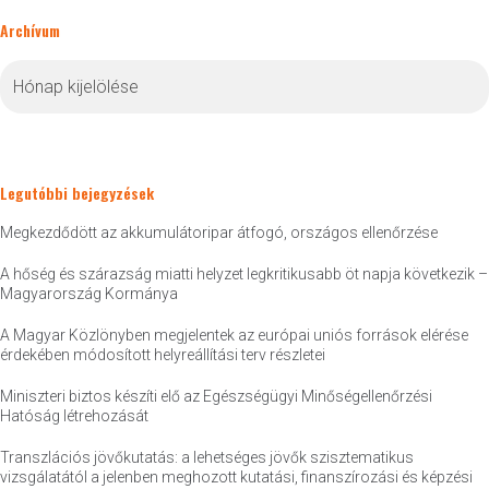
Archívum
Archívum
Legutóbbi bejegyzések
Megkezdődött az akkumulátoripar átfogó, országos ellenőrzése
A hőség és szárazság miatti helyzet legkritikusabb öt napja következik –
Magyarország Kormánya
A Magyar Közlönyben megjelentek az európai uniós források elérése
érdekében módosított helyreállítási terv részletei
Miniszteri biztos készíti elő az Egészségügyi Minőségellenőrzési
Hatóság létrehozását
Transzlációs jövőkutatás: a lehetséges jövők szisztematikus
vizsgálatától a jelenben meghozott kutatási, finanszírozási és képzési