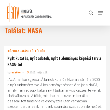
Skip
to
Menu
search
main
Close
content
Menu
Találat: NASA
KÖZIGAZGATÁS: KÜLFÖLDÖN
Nyílt kutatás, nyílt adatok, nyílt tudományos képzési terv a
NASA-tól
by
redaktor
2023. május 29.
„Az Amerikai Egyesült Államok kutatóintézetei számára 2023
a nyílt tudomány éve. A kezdeményezésben élen jár a NASA,
amely nemrég publikálta a nyílt tudományos képzési tervének
első változatát. A több, mint harminc szakember által
összeállított tanterv a véleményezés után várhatóan
szeptemberben válik mindenki számára szabadon elérhetővé.