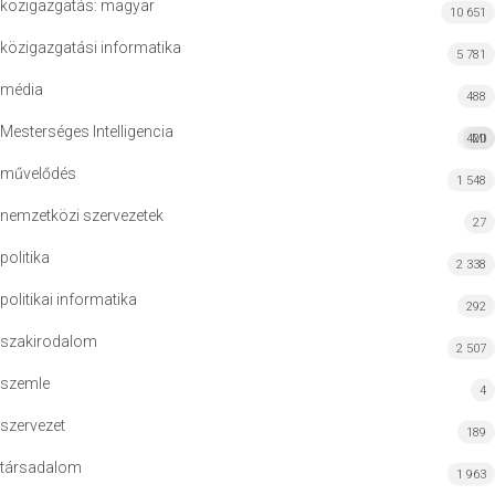
közigazgatás: magyar
10 651
közigazgatási informatika
5 781
média
488
Mesterséges Intelligencia
420
MI
művelődés
1 548
nemzetközi szervezetek
27
politika
2 338
politikai informatika
292
szakirodalom
2 507
szemle
4
szervezet
189
társadalom
1 963