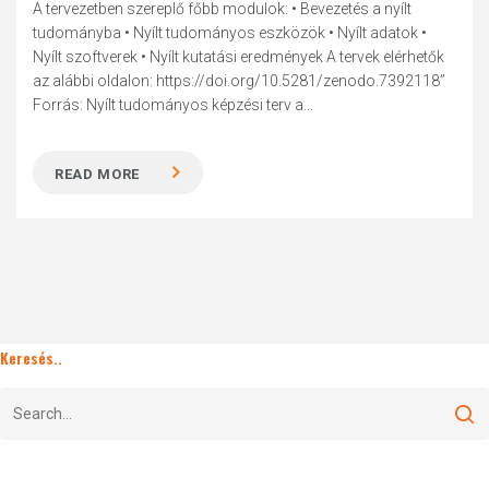
A tervezetben szereplő főbb modulok: • Bevezetés a nyílt
tudományba • Nyílt tudományos eszközök • Nyílt adatok •
Nyílt szoftverek • Nyílt kutatási eredmények A tervek elérhetők
az alábbi oldalon: https://doi.org/10.5281/zenodo.7392118”
Forrás: Nyílt tudományos képzési terv a...
READ MORE
Keresés..