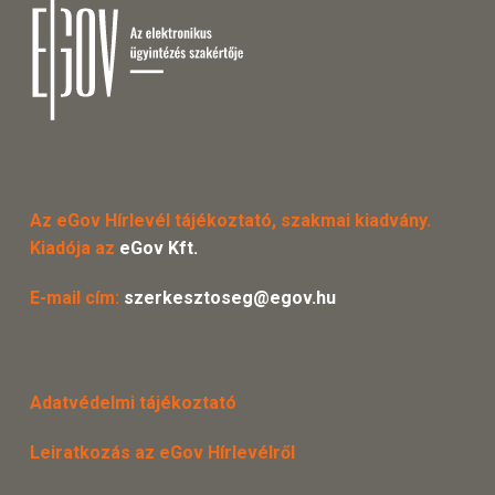
Az eGov Hírlevél tájékoztató, szakmai kiadvány.
Kiadója az
eGov Kft.
E-mail cím:
szerkesztoseg@egov.hu
Adatvédelmi tájékoztató
Leiratkozás az eGov Hírlevélről