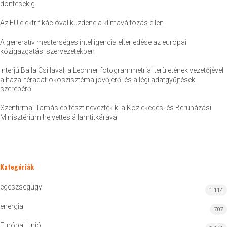
döntésekig
Az EU elektrifikációval küzdene a klímaváltozás ellen
A generatív mesterséges intelligencia elterjedése az európai
közigazgatási szervezetekben
Interjú Balla Csillával, a Lechner fotogrammetriai területének vezetőjével
a hazai téradat-ökoszisztéma jövőjéről és a légi adatgyűjtések
szerepéről
Szentirmai Tamás építészt nevezték ki a Közlekedési és Beruházási
Minisztérium helyettes államtitkárává
Kategóriák
egészségügy
1 114
energia
707
Európai Unió