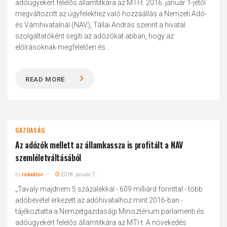
adóügyekért felelős államtitkára az MTI-t. 2016. január 1-jétől
megváltozott az ügyfelekhez való hozzáállás a Nemzeti Adó-
és Vámhivatalnál (NAV), Tállai András szerint a hivatal
szolgáltatóként segíti az adózókat abban, hogy az
előírásoknak megfelelően és...
READ MORE
GAZDASÁG
Az adózók mellett az államkassza is profitált a NAV
szemléletváltásából
by
redaktor
2018. január 7.
„Tavaly majdnem 5 százalékkal - 609 milliárd forinttal - több
adóbevétel érkezett az adóhivatalhoz mint 2016-ban -
tájékoztatta a Nemzetgazdasági Minisztérium parlamenti és
adóügyekért felelős államtitkára az MTI-t. A növekedés