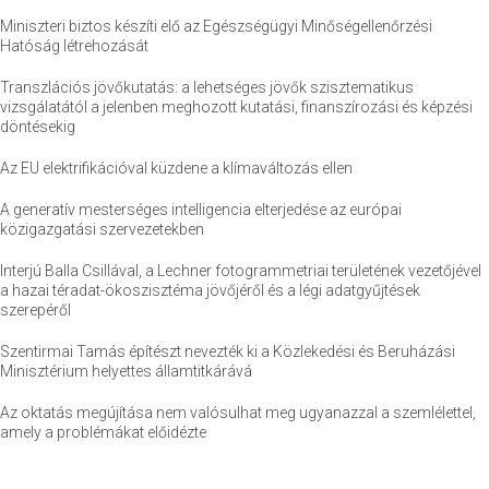
Miniszteri biztos készíti elő az Egészségügyi Minőségellenőrzési
Hatóság létrehozását
Transzlációs jövőkutatás: a lehetséges jövők szisztematikus
vizsgálatától a jelenben meghozott kutatási, finanszírozási és képzési
döntésekig
Az EU elektrifikációval küzdene a klímaváltozás ellen
A generatív mesterséges intelligencia elterjedése az európai
közigazgatási szervezetekben
Interjú Balla Csillával, a Lechner fotogrammetriai területének vezetőjével
a hazai téradat-ökoszisztéma jövőjéről és a légi adatgyűjtések
szerepéről
Szentirmai Tamás építészt nevezték ki a Közlekedési és Beruházási
Minisztérium helyettes államtitkárává
Az oktatás megújítása nem valósulhat meg ugyanazzal a szemlélettel,
amely a problémákat előidézte