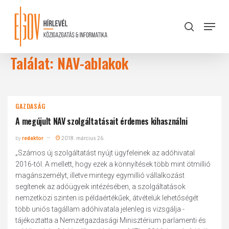
Skip
to
Menu
search
main
Close
content
Menu
Találat: NAV-ablakok
GAZDASÁG
A megújult NAV szolgáltatásait érdemes kihasználni
by
redaktor
2018. március 26.
„Számos új szolgáltatást nyújt ügyfeleinek az adóhivatal
2016-tól. A mellett, hogy ezek a könnyítések több mint ötmillió
magánszemélyt, illetve mintegy egymillió vállalkozást
segítenek az adóügyeik intézésében, a szolgáltatások
nemzetközi szinten is példaértékűek, átvételük lehetőségét
több uniós tagállam adóhivatala jelenleg is vizsgálja -
tájékoztatta a Nemzetgazdasági Minisztérium parlamenti és