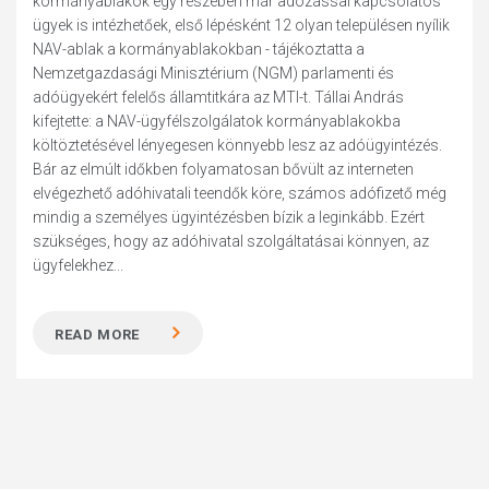
kormányablakok egy részében már adózással kapcsolatos
ügyek is intézhetőek, első lépésként 12 olyan településen nyílik
NAV-ablak a kormányablakokban - tájékoztatta a
Nemzetgazdasági Minisztérium (NGM) parlamenti és
adóügyekért felelős államtitkára az MTI-t. Tállai András
kifejtette: a NAV-ügyfélszolgálatok kormányablakokba
költöztetésével lényegesen könnyebb lesz az adóügyintézés.
Bár az elmúlt időkben folyamatosan bővült az interneten
elvégezhető adóhivatali teendők köre, számos adófizető még
mindig a személyes ügyintézésben bízik a leginkább. Ezért
szükséges, hogy az adóhivatal szolgáltatásai könnyen, az
ügyfelekhez...
READ MORE