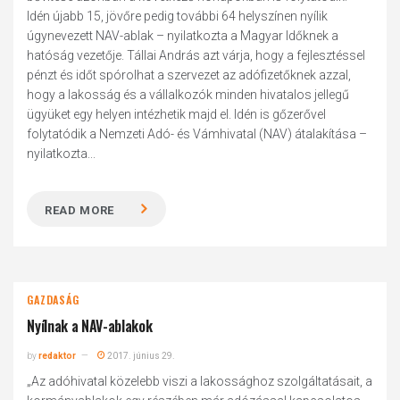
Idén újabb 15, jövőre pedig további 64 helyszínen nyílik
úgynevezett NAV-ablak – nyilatkozta a Magyar Időknek a
hatóság vezetője. Tállai András azt várja, hogy a fejlesztéssel
pénzt és időt spórolhat a szervezet az adófizetőknek azzal,
hogy a lakosság és a vállalkozók minden hivatalos jellegű
ügyüket egy helyen intézhetik majd el. Idén is gőzerővel
folytatódik a Nemzeti Adó- és Vámhivatal (NAV) átalakítása –
nyilatkozta...
READ MORE
GAZDASÁG
Nyílnak a NAV-ablakok
by
redaktor
2017. június 29.
„Az adóhivatal közelebb viszi a lakossághoz szolgáltatásait, a