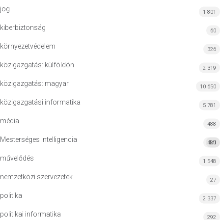
jog
1 801
kiberbiztonság
60
környezetvédelem
326
közigazgatás: külföldön
2 319
közigazgatás: magyar
10 650
közigazgatási informatika
5 781
média
488
Mesterséges Intelligencia
420
MI
művelődés
1 548
nemzetközi szervezetek
27
politika
2 337
politikai informatika
292