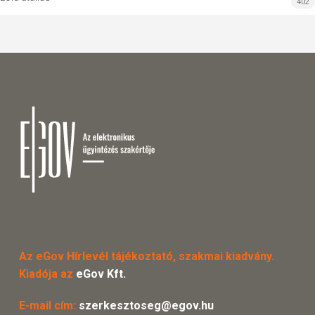
402
Az eGov Hírlevél tájékoztató, szakmai kiadvány.
Kiadója az
eGov Kft.
E-mail cím:
szerkesztoseg@egov.hu