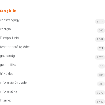
Kategóriák
egészségügy
1 114
energia
706
Európai Unió
2 141
fenntartható fejlődés
721
gazdaság
7 020
geopolitika
16
hírközlés
406
információ röviden
203
informatika
3 779
Internet
1 449