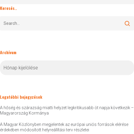
Keresés..
Archívum
Archívum
Legutóbbi bejegyzések
A hőség és szárazság miatti helyzet legkritikusabb öt napja következik –
Magyarország Kormánya
A Magyar Közlönyben megjelentek az európai uniós források elérése
érdekében módosított helyreállítási terv részletei