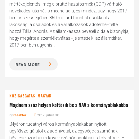
mértéke jelentős, még a bruttó hazai termék (GDP) várható
növekedési ütemét is meghaladja, és mindezt úgy, hogy 2017-
ben összességében 860 milliárd forinttal csökkent a
lakosság, a családok és a vállalkozások adóterhe - tette
hozzá Tállai András. Az államkassza bevételi oldala bizonyítja,
hogy megérte a szemléletváltás - jelentette ki az államtitkár.
2017-ben-ben ugyanis...
READ MORE
KÖZIGAZGATÁS: MAGYAR
Majdnem száz helyen költözik be a NAV a kormányablakokba
by
redaktor
2017. július 30.
„Nyáron tucatnyi város kormányablakában nyitott
ügyfélszolgálatot az adóhivatal, az egységek számának
bővítése azonban a következő hónapokban is folytatódik. –