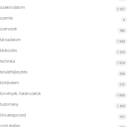
szakirodalom
2 507
szemle
4
szervezet
189
társadalom
1 963
távközlés
1 310
technika
1 916
területfejlesztés
556
történelem
212
törvények, határozatok
1 805
tudomány
1 453
Uncategorized
197
zöld átállás