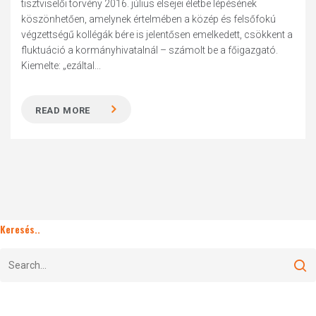
tisztviselői törvény 2016. július elsejei életbe lépésének
köszönhetően, amelynek értelmében a közép és felsőfokú
végzettségű kollégák bére is jelentősen emelkedett, csökkent a
fluktuáció a kormányhivatalnál – számolt be a főigazgató.
Kiemelte: „ezáltal...
READ MORE
Keresés..