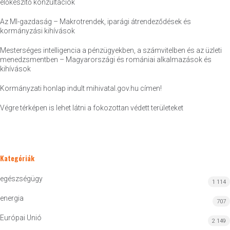
előkészítő konzultációk
Az MI-gazdaság – Makrotrendek, iparági átrendeződések és
kormányzási kihívások
Mesterséges intelligencia a pénzügyekben, a számvitelben és az üzleti
menedzsmentben – Magyarországi és romániai alkalmazások és
kihívások
Kormányzati honlap indult mihivatal.gov.hu címen!
Végre térképen is lehet látni a fokozottan védett területeket
Kategóriák
egészségügy
1 114
energia
707
Európai Unió
2 149