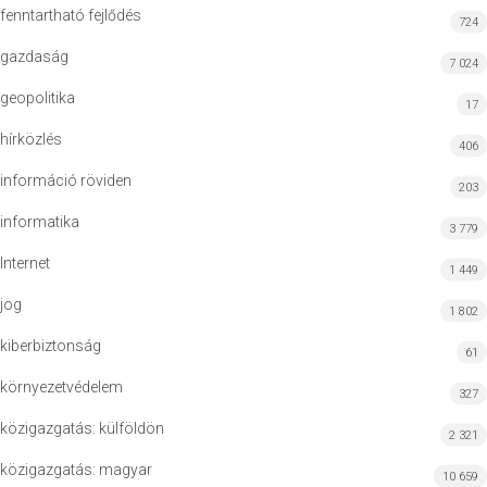
fenntartható fejlődés
724
gazdaság
7 024
geopolitika
17
hírközlés
406
információ röviden
203
informatika
3 779
Internet
1 449
jog
1 802
kiberbiztonság
61
környezetvédelem
327
közigazgatás: külföldön
2 321
közigazgatás: magyar
10 659