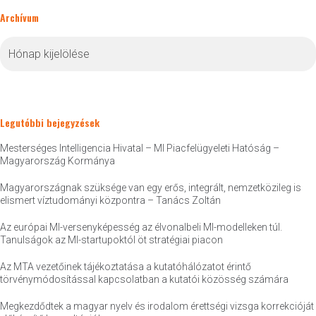
Archívum
Archívum
Legutóbbi bejegyzések
Mesterséges Intelligencia Hivatal – MI Piacfelügyeleti Hatóság –
Magyarország Kormánya
Magyarországnak szüksége van egy erős, integrált, nemzetközileg is
elismert víztudományi központra – Tanács Zoltán
Az európai MI-versenyképesség az élvonalbeli MI-modelleken túl.
Tanulságok az MI-startupoktól öt stratégiai piacon
Az MTA vezetőinek tájékoztatása a kutatóhálózatot érintő
törvénymódosítással kapcsolatban a kutatói közösség számára
Megkezdődtek a magyar nyelv és irodalom érettségi vizsga korrekcióját