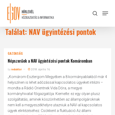
Skip
to
Menu
search
main
Close
content
Menu
Találat: NAV ügyintézési pontok
GAZDASÁG
Népszerűek a NAV ügyintézési pontok Komáromban
by
redaktor
2018. április 16.
„Komárom-Esztergom Megyében a 8 kormányablakból már 4
helyszínen is lehet adózással kapcsolatos ügyeket intézni –
mondta a Rádió Orientnek Vida Dóra, a megyei
kormányhivatal főigazgatója. Kiemelte: ez egy olyan plusz
szolgáltatás, aminek köszönhetően az állampolgároknak
nem kell a megyeszékhelyre utazniuk a NAV-al kapcsolatos
ügyek elintézéséhez. Csökkent a fluktuáció Az állami