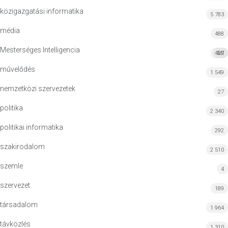
közigazgatási informatika
5 783
média
488
Mesterséges Intelligencia
427
MI
művelődés
1 549
nemzetközi szervezetek
27
politika
2 340
politikai informatika
292
szakirodalom
2 510
szemle
4
szervezet
189
társadalom
1 964
távközlés
1 310