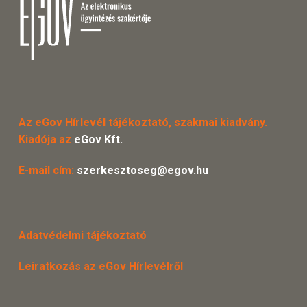
Az eGov Hírlevél tájékoztató, szakmai kiadvány.
Kiadója az
eGov Kft.
E-mail cím:
szerkesztoseg@egov.hu
Adatvédelmi tájékoztató
Leiratkozás az eGov Hírlevélről