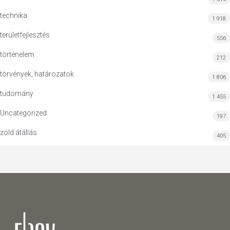
technika
1 918
területfejlesztés
556
történelem
212
törvények, határozatok
1 806
tudomány
1 455
Uncategorized
197
zöld átállás
405