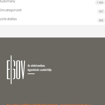
tudomány
1 455
Uncategorized
197
zöld átállás
405