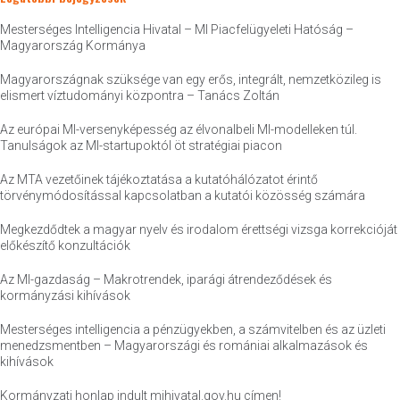
Mesterséges Intelligencia Hivatal – MI Piacfelügyeleti Hatóság –
Magyarország Kormánya
Magyarországnak szüksége van egy erős, integrált, nemzetközileg is
elismert víztudományi központra – Tanács Zoltán
Az európai MI-versenyképesség az élvonalbeli MI-modelleken túl.
Tanulságok az MI-startupoktól öt stratégiai piacon
Az MTA vezetőinek tájékoztatása a kutatóhálózatot érintő
törvénymódosítással kapcsolatban a kutatói közösség számára
Megkezdődtek a magyar nyelv és irodalom érettségi vizsga korrekcióját
előkészítő konzultációk
Az MI-gazdaság – Makrotrendek, iparági átrendeződések és
kormányzási kihívások
Mesterséges intelligencia a pénzügyekben, a számvitelben és az üzleti
menedzsmentben – Magyarországi és romániai alkalmazások és
kihívások
Kormányzati honlap indult mihivatal.gov.hu címen!