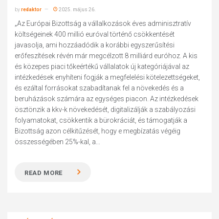
by
redaktor
2025. május 26.
„Az Európai Bizottság a vállalkozások éves adminisztratív
költségeinek 400 millió euróval történő csökkentését
javasolja, ami hozzáadódik a korábbi egyszerűsítési
erőfeszítések révén már megcélzott 8 milliárd euróhoz. A kis
és közepes piaci tőkeértékű vállalatok új kategóriájával az
intézkedések enyhíteni fogják a megfelelési kötelezettségeket,
és ezáltal forrásokat szabadítanak fel a növekedés és a
beruházások számára az egységes piacon. Az intézkedések
ösztönzik a kkv-k növekedését, digitalizálják a szabályozási
folyamatokat, csökkentik a bürokráciát, és támogatják a
Bizottság azon célkitűzését, hogy e megbízatás végéig
összességében 25%-kal, a...
READ MORE