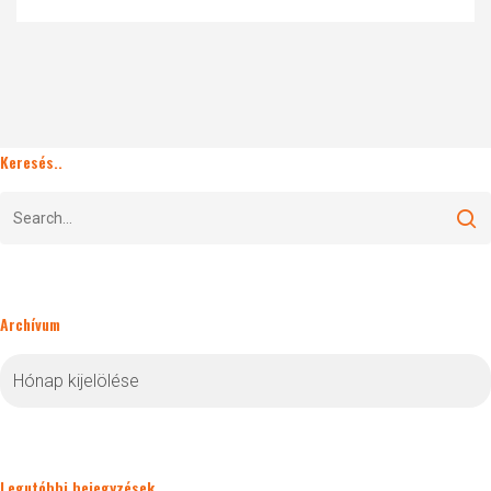
Keresés..
Archívum
Archívum
Legutóbbi bejegyzések