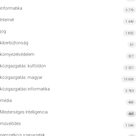
informatika
3 779
Internet
1 449
jog
1 802
kiberbiztonság
61
környezetvédelem
327
közigazgatás: külföldön
2 321
közigazgatás: magyar
10 659
közigazgatási informatika
5 783
média
488
Mesterséges Intelligencia
427
MI
művelődés
1 549
nemzetközi szervezetek