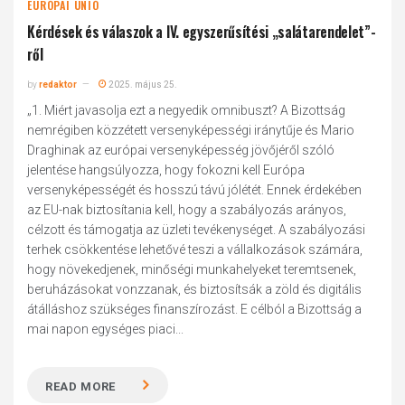
EURÓPAI UNIÓ
Kérdések és válaszok a IV. egyszerűsítési „salátarendelet”-
ről
by
redaktor
2025. május 25.
„1. Miért javasolja ezt a negyedik omnibuszt? A Bizottság
nemrégiben közzétett versenyképességi iránytűje és Mario
Draghinak az európai versenyképesség jövőjéről szóló
jelentése hangsúlyozza, hogy fokozni kell Európa
versenyképességét és hosszú távú jólétét. Ennek érdekében
az EU-nak biztosítania kell, hogy a szabályozás arányos,
célzott és támogatja az üzleti tevékenységet. A szabályozási
terhek csökkentése lehetővé teszi a vállalkozások számára,
hogy növekedjenek, minőségi munkahelyeket teremtsenek,
beruházásokat vonzzanak, és biztosítsák a zöld és digitális
átálláshoz szükséges finanszírozást. E célból a Bizottság a
mai napon egységes piaci...
READ MORE