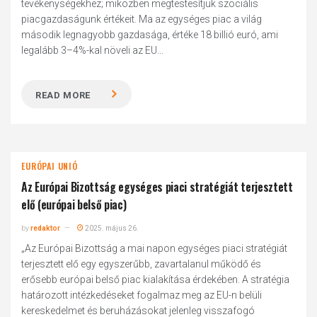
tevékenységekhez; miközben megtestesítjük szociális
piacgazdaságunk értékeit. Ma az egységes piac a világ
második legnagyobb gazdasága, értéke 18 billió euró, ami
legalább 3–4%-kal növeli az EU...
READ MORE
EURÓPAI UNIÓ
Az Európai Bizottság egységes piaci stratégiát terjesztett
elő (európai belső piac)
by
redaktor
2025. május 26.
„Az Európai Bizottság a mai napon egységes piaci stratégiát
terjesztett elő egy egyszerűbb, zavartalanul működő és
erősebb európai belső piac kialakítása érdekében. A stratégia
határozott intézkedéseket fogalmaz meg az EU-n belüli
kereskedelmet és beruházásokat jelenleg visszafogó