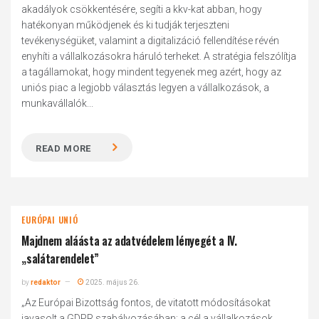
akadályok csökkentésére, segíti a kkv-kat abban, hogy
hatékonyan működjenek és ki tudják terjeszteni
tevékenységüket, valamint a digitalizáció fellendítése révén
enyhíti a vállalkozásokra háruló terheket. A stratégia felszólítja
a tagállamokat, hogy mindent tegyenek meg azért, hogy az
uniós piac a legjobb választás legyen a vállalkozások, a
munkavállalók...
READ MORE
EURÓPAI UNIÓ
Majdnem aláásta az adatvédelem lényegét a IV.
„salátarendelet”
by
redaktor
2025. május 26.
„Az Európai Bizottság fontos, de vitatott módosításokat
javasolt a GDPR szabályozásában: a cél a vállalkozások