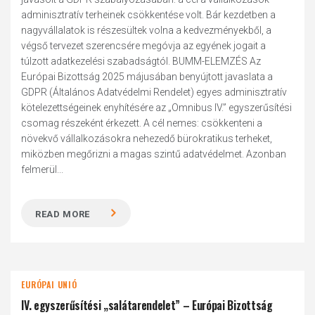
adminisztratív terheinek csökkentése volt. Bár kezdetben a
nagyvállalatok is részesültek volna a kedvezményekből, a
végső tervezet szerencsére megóvja az egyének jogait a
túlzott adatkezelési szabadságtól. BUMM-ELEMZÉS Az
Európai Bizottság 2025 májusában benyújtott javaslata a
GDPR (Általános Adatvédelmi Rendelet) egyes adminisztratív
kötelezettségeinek enyhítésére az „Omnibus IV.” egyszerűsítési
csomag részeként érkezett. A cél nemes: csökkenteni a
növekvő vállalkozásokra nehezedő bürokratikus terheket,
miközben megőrizni a magas szintű adatvédelmet. Azonban
felmerül...
READ MORE
EURÓPAI UNIÓ
IV. egyszerűsítési „salátarendelet” – Európai Bizottság