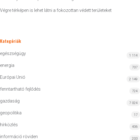
Végre térképen is lehet látni a fokozottan védett területeket
Kategóriák
egészségügy
1 114
energia
707
Európai Unió
2 149
fenntartható fejlődés
724
gazdaság
7 024
geopolitika
17
hírközlés
406
információ röviden
203