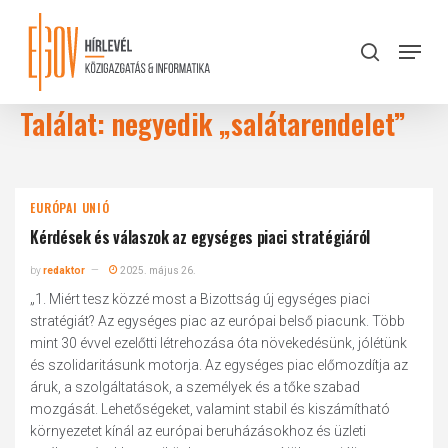
Skip
to
Menu
search
main
Close
content
Menu
Találat: negyedik „salátarendelet”
EURÓPAI UNIÓ
Kérdések és válaszok az egységes piaci stratégiáról
by
redaktor
2025. május 26.
„1. Miért tesz közzé most a Bizottság új egységes piaci
stratégiát? Az egységes piac az európai belső piacunk. Több
mint 30 évvel ezelőtti létrehozása óta növekedésünk, jólétünk
és szolidaritásunk motorja. Az egységes piac előmozdítja az
áruk, a szolgáltatások, a személyek és a tőke szabad
mozgását. Lehetőségeket, valamint stabil és kiszámítható
környezetet kínál az európai beruházásokhoz és üzleti