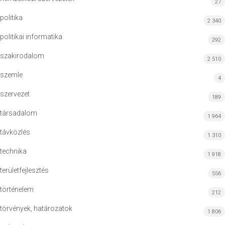
27
politika
2 340
politikai informatika
292
szakirodalom
2 510
szemle
4
szervezet
189
társadalom
1 964
távközlés
1 310
technika
1 918
területfejlesztés
556
történelem
212
törvények, határozatok
1 806