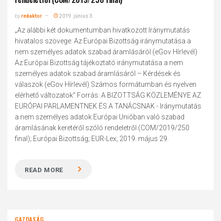
by
redaktor
2019. június 3.
„Az alábbi két dokumentumban hivatkozott Iránymutatás
hivatalos szövege: Az Európai Bizottság iránymutatása a
nem személyes adatok szabad áramlásáról (eGov Hírlevél)
Az Európai Bizottság tájékoztató iránymutatása a nem
személyes adatok szabad áramlásáról – Kérdések és
válaszok (eGov Hírlevél) Számos formátumban és nyelven
elérhető változatok” Forrás: A BIZOTTSÁG KÖZLEMÉNYE AZ
EURÓPAI PARLAMENTNEK ÉS A TANÁCSNAK - Iránymutatás
a nem személyes adatok Európai Unióban való szabad
áramlásának keretéről szóló rendeletről (COM/2019/250
final); Európai Bizottság; EUR-Lex; 2019. május 29.
READ MORE
GAZDASÁG