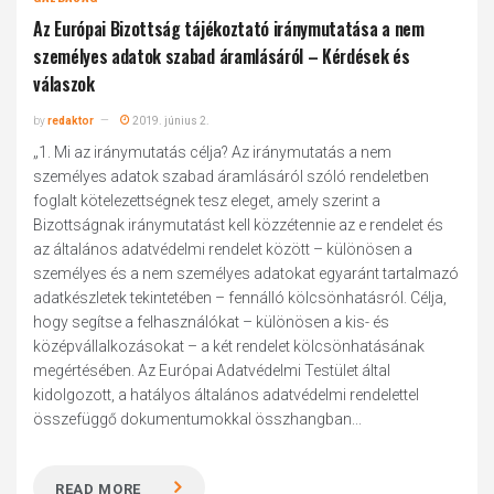
Az Európai Bizottság tájékoztató iránymutatása a nem
személyes adatok szabad áramlásáról – Kérdések és
válaszok
by
redaktor
2019. június 2.
„1. Mi az iránymutatás célja? Az iránymutatás a nem
személyes adatok szabad áramlásáról szóló rendeletben
foglalt kötelezettségnek tesz eleget, amely szerint a
Bizottságnak iránymutatást kell közzétennie az e rendelet és
az általános adatvédelmi rendelet között – különösen a
személyes és a nem személyes adatokat egyaránt tartalmazó
adatkészletek tekintetében – fennálló kölcsönhatásról. Célja,
hogy segítse a felhasználókat – különösen a kis- és
középvállalkozásokat – a két rendelet kölcsönhatásának
megértésében. Az Európai Adatvédelmi Testület által
kidolgozott, a hatályos általános adatvédelmi rendelettel
összefüggő dokumentumokkal összhangban...
READ MORE