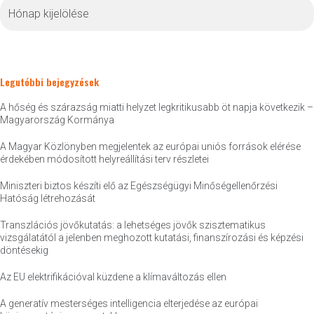
Archívum
Legutóbbi bejegyzések
A hőség és szárazság miatti helyzet legkritikusabb öt napja következik –
Magyarország Kormánya
A Magyar Közlönyben megjelentek az európai uniós források elérése
érdekében módosított helyreállítási terv részletei
Miniszteri biztos készíti elő az Egészségügyi Minőségellenőrzési
Hatóság létrehozását
Transzlációs jövőkutatás: a lehetséges jövők szisztematikus
vizsgálatától a jelenben meghozott kutatási, finanszírozási és képzési
döntésekig
Az EU elektrifikációval küzdene a klímaváltozás ellen
A generatív mesterséges intelligencia elterjedése az európai