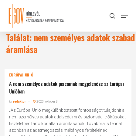
Skip
to
Menu
search
main
Close
content
Menu
Találat: nem személyes adatok szabad
áramlása
EURÓPAI UNIÓ
A nem személyes adatok piacainak megjelenése az Európai
Unióban
by
redaktor
2023. október 8.
„Az Európai Unió megkülönböztetett fontosságot tulajdonít a
nem személyes adatok adatvédelmi és biztonsági előírásokat
tiszteletben tartó korlátlan áramlásának. Továbbra is fennáll
azonban az adatmegosztás méltányos feltételeinek