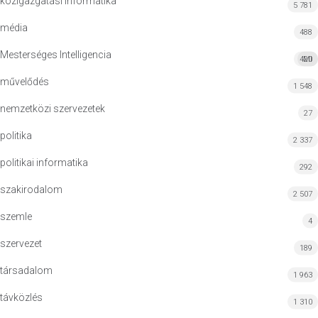
közigazgatási informatika
5 781
média
488
Mesterséges Intelligencia
420
MI
művelődés
1 548
nemzetközi szervezetek
27
politika
2 337
politikai informatika
292
szakirodalom
2 507
szemle
4
szervezet
189
társadalom
1 963
távközlés
1 310