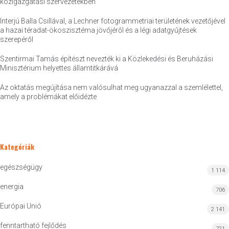
közigazgatási szervezetekben
Interjú Balla Csillával, a Lechner fotogrammetriai területének vezetőjével
a hazai téradat-ökoszisztéma jövőjéről és a légi adatgyűjtések
szerepéről
Szentirmai Tamás építészt nevezték ki a Közlekedési és Beruházási
Minisztérium helyettes államtitkárává
Az oktatás megújítása nem valósulhat meg ugyanazzal a szemlélettel,
amely a problémákat előidézte
Kategóriák
egészségügy
1 114
energia
706
Európai Unió
2 141
fenntartható fejlődés
721