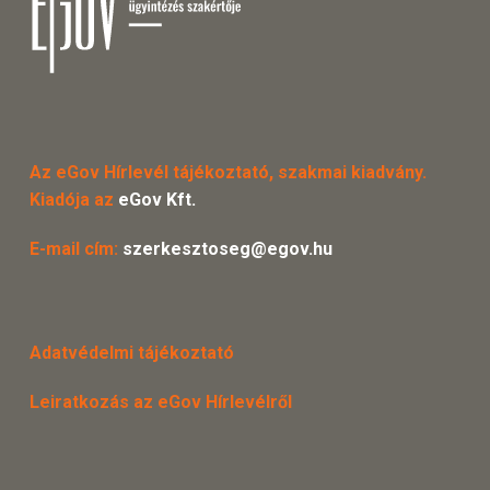
Az eGov Hírlevél tájékoztató, szakmai kiadvány.
Kiadója az
eGov Kft.
E-mail cím:
szerkesztoseg@egov.hu
Adatvédelmi tájékoztató
Leiratkozás az eGov Hírlevélről