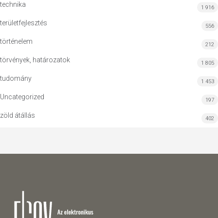
technika
1 916
területfejlesztés
556
történelem
212
törvények, határozatok
1 805
tudomány
1 453
Uncategorized
197
zöld átállás
402