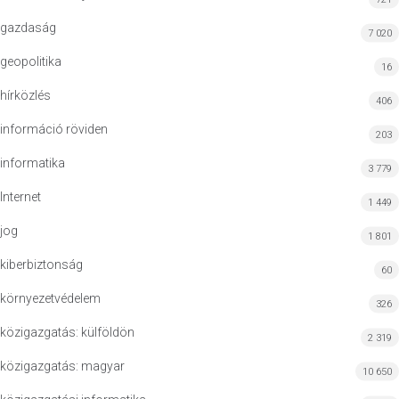
gazdaság
7 020
geopolitika
16
hírközlés
406
információ röviden
203
informatika
3 779
Internet
1 449
jog
1 801
kiberbiztonság
60
környezetvédelem
326
közigazgatás: külföldön
2 319
közigazgatás: magyar
10 650