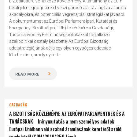
biztosítására vonatkozó követelmény. A tanulmány az EU-n
belüli jelenlegi jogi keretet veszi górcső alá, rávilágítva a tartós
akadályokra, és potenciális végrehajtási stratégiákat javasol.
A dokumentumot az Európai Parlament Ipari, Kutatási és
Energiaügyi Bizottsága (ITRE) felkérésére a Gazdasági,
Tudományos és Életminőség-politikákkal foglalkozó
szakpolitikai osztály készítette. Az Európai Bizottság
adatstratégiájának célja egy olyan egységes adatpiac
létrehozása, amely nyitott...
READ MORE
GAZDASÁG
A BIZOTTSÁG KÖZLEMÉNYE AZ EURÓPAI PARLAMENTNEK ÉS A
TANÁCSNAK – Iránymutatás a nem személyes adatok
Európai Unióban való szabad áramlásának keretéről szóló
rendeletről (COM/2019/250 final)