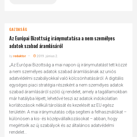
GAZDASÁG
Az Európai Bizottság iránymutatása a nem személyes
adatok szabad áramlásáról
by
redaktor
2019. június 2.
„Az Európai Bizottság a mai napon új iránymutatást tett közzé
a nem személyes adatok szabad áramlásának az uniós
adatvédelmi szabályokkal való kölcsönhatásáról. A digitális
egységes piaci stratégia részeként a nem személyes adatok
szabad áramlásáról szóló új rendelet, amely a tagállamokban
már hatályba lépett, lehetővé teszi az adatok indokolatlan
korlátozások nélküli tárolását és kezelését az EU egész
területén. A mai iránymutatás célja segíteni a felhasználókat –
különösen a kis- és középvállalkozásokat – abban, hogy
megértsék az új szabályok és az általános adatvédelmi
rendelet...