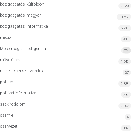
közigazgatás: külföldön
2 320
közigazgatás: magyar
10 652
közigazgatási informatika
5 781
média
488
Mesterséges Intelligencia
422
MI
művelődés
1 548
nemzetközi szervezetek
27
politika
2 338
politikai informatika
292
szakirodalom
2 507
szemle
4
szervezet
189