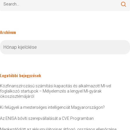
Archívum
Archívum
Legutóbbi bejegyzések
Közfinanszírozású számítási kapacitás és alkalmazott MI-vel
foglalkozó startupok – Mélyelemzés a lengyel MI-gyárak
ökoszisztémájáról
Ki felügyeli a mesterséges intelligenciát Magyarországon?
Az ENISA bővíti szerepvállalását a CVE Programban
Megkezdődött az akkumulátoripar átfogó, országos ellenőrzése