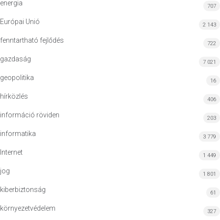
energia
707
Európai Unió
2 143
fenntartható fejlődés
722
gazdaság
7 021
geopolitika
16
hírközlés
406
információ röviden
203
informatika
3 779
Internet
1 449
jog
1 801
kiberbiztonság
61
környezetvédelem
327