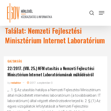
Skip
to
Menu
search
main
Close
content
Menu
Találat: Nemzeti Fejlesztési
Minisztérium Internet Laboratórium
GAZDASÁG
22/2017. (VIII. 25.) NFM utasítás a Nemzeti Fejlesztési
Minisztérium Internet Laboratóriumának működéséről
by
redaktor
2017. szeptember 3.
„...1. § Az utasítás hatálya a Nemzeti Fejlesztési Minisztérium
által működtetett internetes laboratórium (a továbbiakban: IT
laboratórium) által végzett ellenőrzésekre terjed ki. 2. § (1) Az
egyes vizsgálatok lefolytatását a Nemzeti Fejlesztési