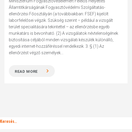
Minisztérium Fogyasztóvédelemért Felelős Helyettes
Államtitkárságának Fogyasztóvédelmi Szolgáltatás-
ellenőrzési Főosztályán (a továbbiakban: FSEF) kijelölt
laborfelelősei végzik. Szükség szerint – például a vizsgált
terület specialitására tekintettel – az ellenőrzésbe egyéb
munkatárs is bevonható. (2) A vizsgálatok névtelenségének
biztosítása céljából minden vizsgálati készülék különálló,
egyedi internet-hozzáféréssel rendelkezik. 3. § (1) Az
ellenőrzést végző személyek...
READ MORE
Keresés..