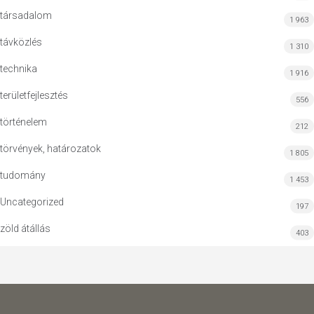
társadalom
1 963
távközlés
1 310
technika
1 916
területfejlesztés
556
történelem
212
törvények, határozatok
1 805
tudomány
1 453
Uncategorized
197
zöld átállás
403