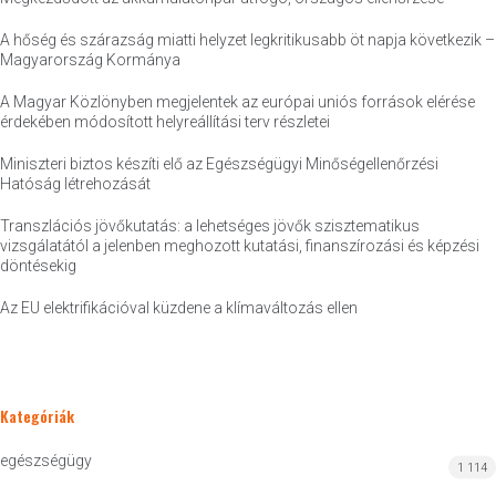
A hőség és szárazság miatti helyzet legkritikusabb öt napja következik –
Magyarország Kormánya
A Magyar Közlönyben megjelentek az európai uniós források elérése
érdekében módosított helyreállítási terv részletei
Miniszteri biztos készíti elő az Egészségügyi Minőségellenőrzési
Hatóság létrehozását
Transzlációs jövőkutatás: a lehetséges jövők szisztematikus
vizsgálatától a jelenben meghozott kutatási, finanszírozási és képzési
döntésekig
Az EU elektrifikációval küzdene a klímaváltozás ellen
Kategóriák
egészségügy
1 114