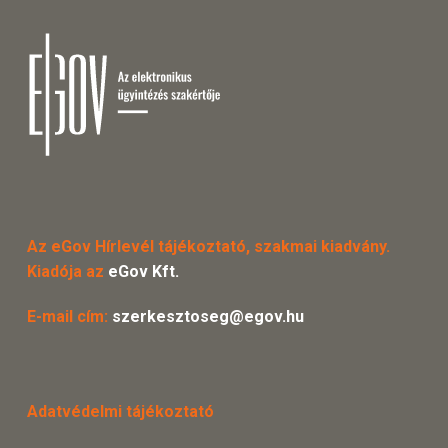
Az eGov Hírlevél tájékoztató, szakmai kiadvány.
Kiadója az
eGov Kft.
E-mail cím:
szerkesztoseg@egov.hu
Adatvédelmi tájékoztató