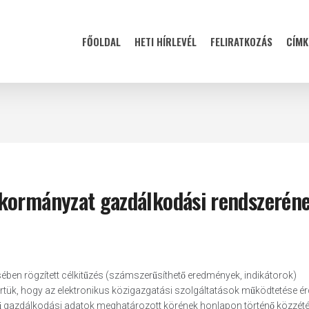
FŐOLDAL
HETI HÍRLEVÉL
FELIRATKOZÁS
CÍMK
kormányzat gazdálkodási rendszerén
ében rögzített célkitűzés (számszerűsíthető eredmények, indikátorok)
́rtük, hogy az elektronikus közigazgatási szolgáltatások működtetése é
ű gazdálkodási adatok meghatározott körének honlapon történő közzétét