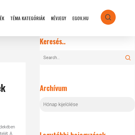
ÉK
TÉMA KATEGÓRIÁK
NÉVJEGY
EGOV.HU
search
Keresés..
ek
Archívum
Archívum
rdekében
Legutóbbi bejegyzések
elét. A