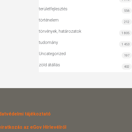
területfejlesztés
556
történelem
212
törvények, határozatok
1 805
tudomány
1 453
Uncategorized
197
zöld átállás
402
datvédelmi tájékoztató
eiratkozás az eGov Hírlevélről