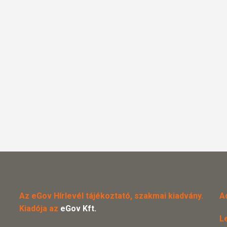
Az eGov Hírlevél tájékoztató, szakmai kiadvány.
A
Kiadója az
eGov Kft.
L