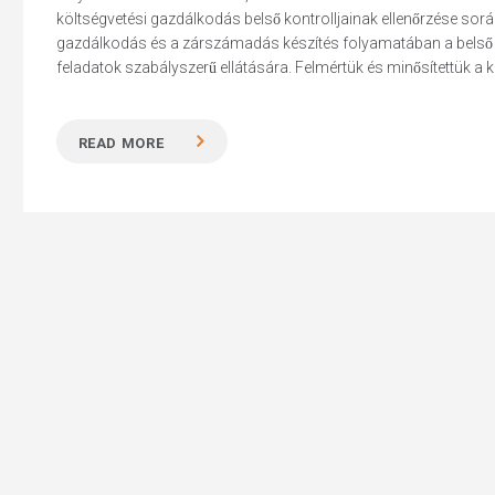
költségvetési gazdálkodás belső kontrolljainak ellenőrzése sor
gazdálkodás és a zárszámadás készítés folyamatában a belső 
feladatok szabályszerű ellátására. Felmértük és minősítettük a ko
Hit enter to search or ESC to close
READ MORE