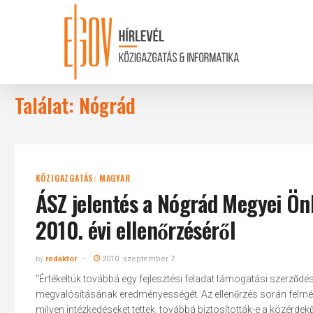
Skip
to
main
content
Találat: Nógrád
KÖZIGAZGATÁS: MAGYAR
ÁSZ jelentés a Nógrád Megyei Ön
2010. évi ellenőrzéséről
by
redaktor
2010. szeptember 7.
"Értékeltük továbbá egy fejlesztési feladat támogatási szerződés
megvalósításának eredményességét. Az ellenőrzés során felme
milyen intézkedéseket tettek, továbbá biztosították-e a közérdek