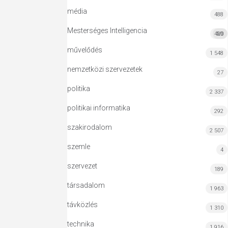
média
488
Mesterséges Intelligencia
420
MI
művelődés
1 548
nemzetközi szervezetek
27
politika
2 337
politikai informatika
292
szakirodalom
2 507
szemle
4
szervezet
189
társadalom
1 963
távközlés
1 310
technika
1 916