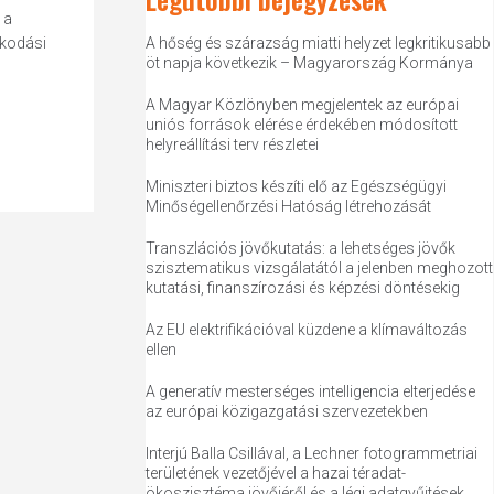
 a
lkodási
A hőség és szárazság miatti helyzet legkritikusabb
öt napja következik – Magyarország Kormánya
A Magyar Közlönyben megjelentek az európai
uniós források elérése érdekében módosított
helyreállítási terv részletei
Miniszteri biztos készíti elő az Egészségügyi
Minőségellenőrzési Hatóság létrehozását
Transzlációs jövőkutatás: a lehetséges jövők
szisztematikus vizsgálatától a jelenben meghozott
kutatási, finanszírozási és képzési döntésekig
Az EU elektrifikációval küzdene a klímaváltozás
ellen
A generatív mesterséges intelligencia elterjedése
az európai közigazgatási szervezetekben
Interjú Balla Csillával, a Lechner fotogrammetriai
területének vezetőjével a hazai téradat-
ökoszisztéma jövőjéről és a légi adatgyűjtések