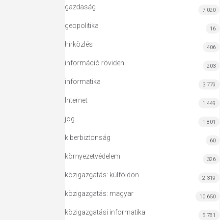
gazdaság
7 020
geopolitika
16
hírközlés
406
információ röviden
203
informatika
3 779
Internet
1 449
jog
1 801
kiberbiztonság
60
környezetvédelem
326
közigazgatás: külföldön
2 319
közigazgatás: magyar
10 650
közigazgatási informatika
5 781