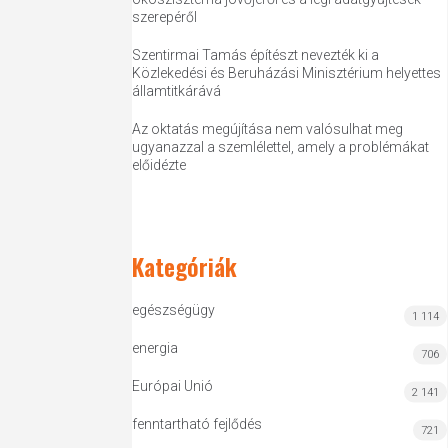
szerepéről
Szentirmai Tamás építészt nevezték ki a
Közlekedési és Beruházási Minisztérium helyettes
államtitkárává
Az oktatás megújítása nem valósulhat meg
ugyanazzal a szemlélettel, amely a problémákat
előidézte
Kategóriák
egészségügy
1 114
energia
706
Európai Unió
2 141
fenntartható fejlődés
721