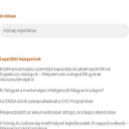
Archívum
Archívum
Legutóbbi bejegyzések
Közfinanszírozású számítási kapacitás és alkalmazott MI-vel
foglalkozó startupok – Mélyelemzés a lengyel MI-gyárak
ökoszisztémájáról
Ki felügyeli a mesterséges intelligenciát Magyarországon?
Az ENISA bővíti szerepvállalását a CVE Programban
Megkezdődött az akkumulátoripar átfogó, országos ellenőrzése
A hőség és szárazság miatti helyzet legkritikusabb öt napja következik –
Magyarország Kormánya