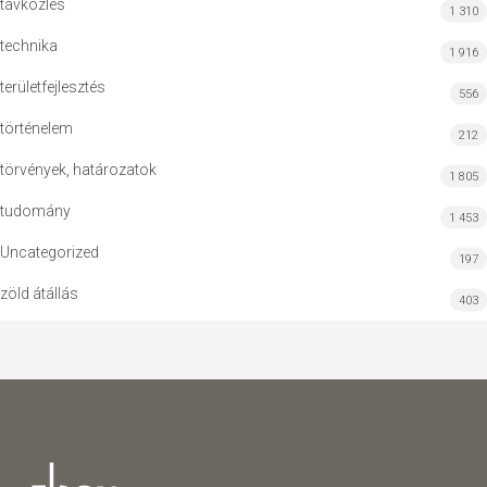
távközlés
1 310
technika
1 916
területfejlesztés
556
történelem
212
törvények, határozatok
1 805
tudomány
1 453
Uncategorized
197
zöld átállás
403