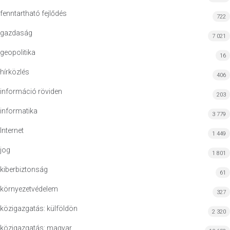
fenntartható fejlődés
722
gazdaság
7 021
geopolitika
16
hírközlés
406
információ röviden
203
informatika
3 779
Internet
1 449
jog
1 801
kiberbiztonság
61
környezetvédelem
327
közigazgatás: külföldön
2 320
közigazgatás: magyar