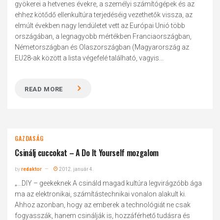
gyökerei a hetvenes évekre, a személyi számítógépek és az
ehhez kötődő ellenkultúra terjedéséig vezethetők vissza, az
elmúlt években nagy lendületet vett az Európai Unió több
országában, a legnagyobb mértékben Franciaországban,
Németországban és Olaszországban (Magyarország az
EU28-ak között a lista végefelé található, vagyis...
READ MORE
GAZDASÁG
Csinálj cuccokat – A Do It Yourself mozgalom
by
redaktor
2012. január 4.
„...DIY – geekeknek A csináld magad kultúra legvirágzóbb ága
ma az elektronikai, számítástechnikai vonalon alakult ki.
Ahhoz azonban, hogy az emberek a technológiát ne csak
fogyasszák, hanem csinálják is, hozzáférhető tudásra és