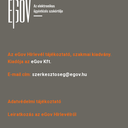
Az eGov Hírlevél tájékoztató, szakmai kiadvány.
Kiadója az
eGov Kft.
E-mail cím:
szerkesztoseg@egov.hu
Adatvédelmi tájékoztató
Leiratkozás az eGov Hírlevélről