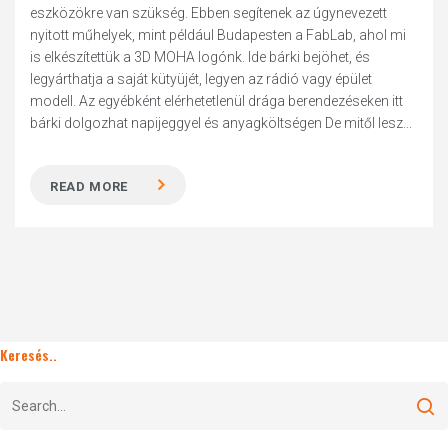
eszközökre van szükség. Ebben segítenek az úgynevezett
nyitott műhelyek, mint például Budapesten a FabLab, ahol mi
is elkészítettük a 3D MOHA logónk. Ide bárki bejöhet, és
legyárthatja a saját kütyüjét, legyen az rádió vagy épület
modell. Az egyébként elérhetetlenül drága berendezéseken itt
bárki dolgozhat napijeggyel és anyagköltségen De mitől lesz...
READ MORE
Keresés..