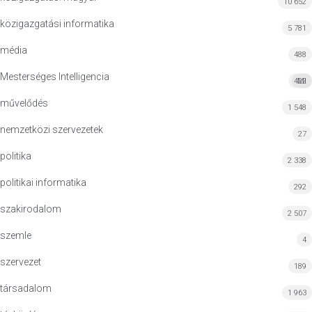
10 652
közigazgatási informatika
5 781
média
488
Mesterséges Intelligencia
422
MI
művelődés
1 548
nemzetközi szervezetek
27
politika
2 338
politikai informatika
292
szakirodalom
2 507
szemle
4
szervezet
189
társadalom
1 963