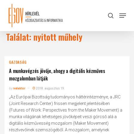
Skip
to
Menu
search
main
Close
content
Menu
Találat: nyitott műhely
GAZDASÁG
A munkavégzés jövője, ahogy a digitális kézműves
mozgalomban látják
by
redaktor
2018. augusztus 19.
„Az Európai Bizottság tudományos háttérintézménye, a JRC
(Joint Research Center) frissen megjelent jelentésében
(Futures of Work: Perspectives from the Maker Movement) a
munka világának lehetséges jövőképeit veszi górcső alá a
digitális kézművesség mozgalom (Maker Movement)
résztvevőinek szemszögéből. A mozgalom, amelynek