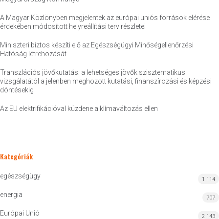
A Magyar Közlönyben megjelentek az európai uniós források elérése
érdekében módosított helyreállítási terv részletei
Miniszteri biztos készíti elő az Egészségügyi Minőségellenőrzési
Hatóság létrehozását
Transzlációs jövőkutatás: a lehetséges jövők szisztematikus
vizsgálatától a jelenben meghozott kutatási, finanszírozási és képzési
döntésekig
Az EU elektrifikációval küzdene a klímaváltozás ellen
Kategóriák
egészségügy
1 114
energia
707
Európai Unió
2 143