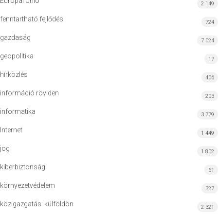
Európai Unió
2 149
fenntartható fejlődés
724
gazdaság
7 024
geopolitika
17
hírközlés
406
információ röviden
203
informatika
3 779
Internet
1 449
jog
1 802
kiberbiztonság
61
környezetvédelem
327
közigazgatás: külföldön
2 321