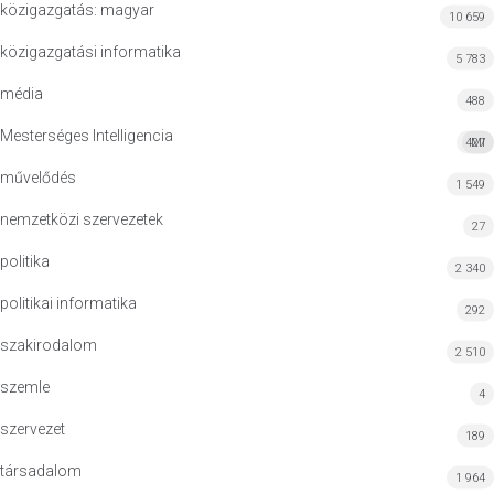
közigazgatás: magyar
10 659
közigazgatási informatika
5 783
média
488
Mesterséges Intelligencia
427
MI
művelődés
1 549
nemzetközi szervezetek
27
politika
2 340
politikai informatika
292
szakirodalom
2 510
szemle
4
szervezet
189
társadalom
1 964