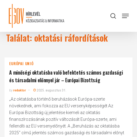
Skip
to
Menu
search
main
Close
content
Menu
Találat: oktatási ráfordítások
EURÓPAI UNIÓ
A minőségi oktatásba való befektetés számos gazdasági
és társadalmi előnnyel jár – Európai Bizottság
by
redaktor
2025. augusztus 31.
„Az oktatásba történő beruházások Európa-szerte
növekednek, ami fokozza az EU versenyképességét Az
Európai Bizottság új jelentése kiemeli az oktatás
finanszírozásának pozitív változását Európa-szerte, ami
fellendíti az EU versenyelőnyét. A „Beruházás az oktatásba
2025” című jelentés számos gazdasági és társadalmi előnyt