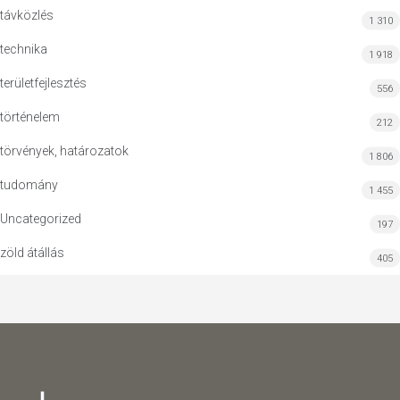
távközlés
1 310
technika
1 918
területfejlesztés
556
történelem
212
törvények, határozatok
1 806
tudomány
1 455
Uncategorized
197
zöld átállás
405