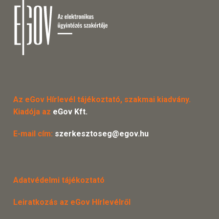
Az eGov Hírlevél tájékoztató, szakmai kiadvány.
Kiadója az
eGov Kft.
E-mail cím:
szerkesztoseg@egov.hu
Adatvédelmi tájékoztató
Leiratkozás az eGov Hírlevélről