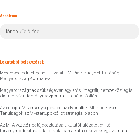
Archívum
Archívum
Legutóbbi bejegyzések
Mesterséges Intelligencia Hivatal – MI Piacfelügyeleti Hatóság –
Magyarország Kormánya
Magyarországnak szüksége van egy erős, integrált, nemzetközileg is
elismert víztudományi központra – Tanács Zoltán
Az európai MI-versenyképesség az élvonalbeli MI-modelleken túl.
Tanulságok az MI-startupoktól öt stratégiai piacon
Az MTA vezetőinek tájékoztatása a kutatóhálózatot érintő
törvénymódosítással kapcsolatban a kutatói közösség számára