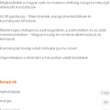
Megkezdődtek a magyar nyelv és irodalom érettségi vizsga korrekcióját
előkészítő konzultációk
Az MI-gazdaság – Makrotrendek, iparági átrendeződések és
kormányzási kihívások
Mesterséges intelligencia a pénzügyekben, a számvitelben és az üzleti
menedzsmentben – Magyarországi és romániai alkalmazások és
kihívások
Kormányzati honlap indult mihivatal.gov.hu címen!
Végre térképen is lehet látni a fokozottan védett területeket
Kategóriák
egészségügy
1 114
energia
707