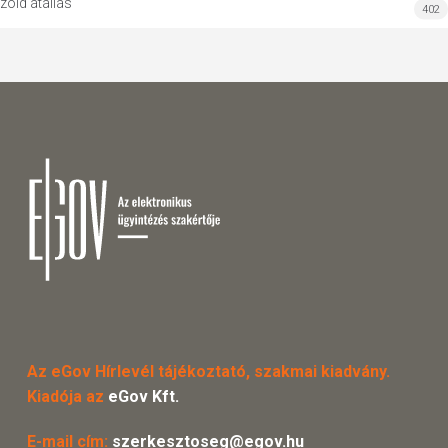
zöld átállás
402
Az eGov Hírlevél tájékoztató, szakmai kiadvány.
Kiadója az
eGov Kft.
E-mail cím:
szerkesztoseg@egov.hu