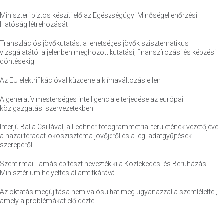
Miniszteri biztos készíti elő az Egészségügyi Minőségellenőrzési
Hatóság létrehozását
Transzlációs jövőkutatás: a lehetséges jövők szisztematikus
vizsgálatától a jelenben meghozott kutatási, finanszírozási és képzési
döntésekig
Az EU elektrifikációval küzdene a klímaváltozás ellen
A generatív mesterséges intelligencia elterjedése az európai
közigazgatási szervezetekben
Interjú Balla Csillával, a Lechner fotogrammetriai területének vezetőjével
a hazai téradat-ökoszisztéma jövőjéről és a légi adatgyűjtések
szerepéről
Szentirmai Tamás építészt nevezték ki a Közlekedési és Beruházási
Minisztérium helyettes államtitkárává
Az oktatás megújítása nem valósulhat meg ugyanazzal a szemlélettel,
amely a problémákat előidézte