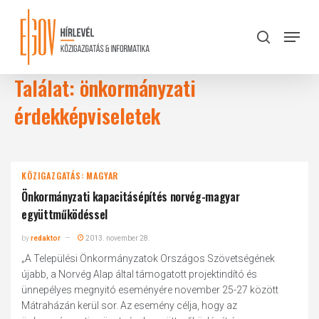
Skip
to
Menu
search
main
Close
content
Menu
Találat: önkormányzati
érdekképviseletek
KÖZIGAZGATÁS: MAGYAR
Önkormányzati kapacitásépítés norvég-magyar
együttműködéssel
by
redaktor
2013. november 28.
„A Települési Önkormányzatok Országos Szövetségének
újabb, a Norvég Alap által támogatott projektindító és
ünnepélyes megnyitó eseményére november 25-27 között
Mátraházán kerül sor. Az esemény célja, hogy az