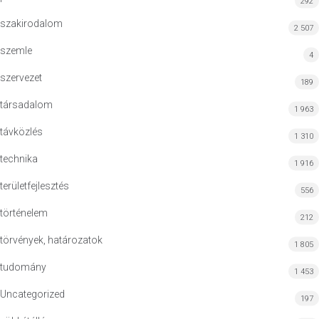
292
szakirodalom
2 507
szemle
4
szervezet
189
társadalom
1 963
távközlés
1 310
technika
1 916
területfejlesztés
556
történelem
212
törvények, határozatok
1 805
tudomány
1 453
Uncategorized
197