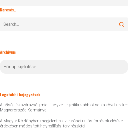
Keresés..
Archívum
Archívum
Legutóbbi bejegyzések
A hőség és szárazság miatti helyzet legkritikusabb öt napja következik –
Magyarország Kormánya
A Magyar Közlönyben megjelentek az európai uniós források elérése
érdekében módosított helyreállítási terv részletei