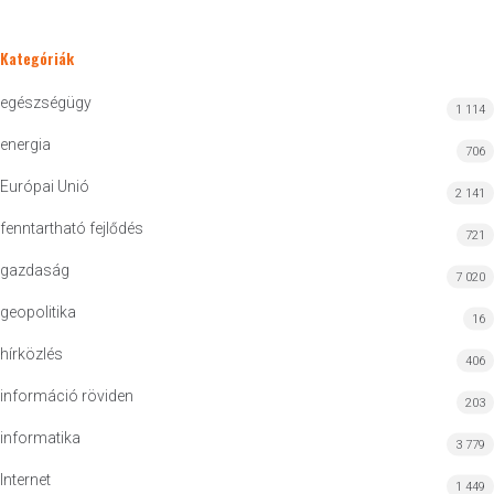
Kategóriák
egészségügy
1 114
energia
706
Európai Unió
2 141
fenntartható fejlődés
721
gazdaság
7 020
geopolitika
16
hírközlés
406
információ röviden
203
informatika
3 779
Internet
1 449