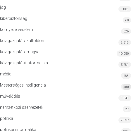
jog
1 801
kiberbiztonság
60
környezetvédelem
326
közigazgatás: külföldön
2 319
közigazgatás: magyar
10 650
közigazgatási informatika
5 781
média
488
Mesterséges Intelligencia
420
MI
művelődés
1 548
nemzetközi szervezetek
27
politika
2 337
politikai informatika