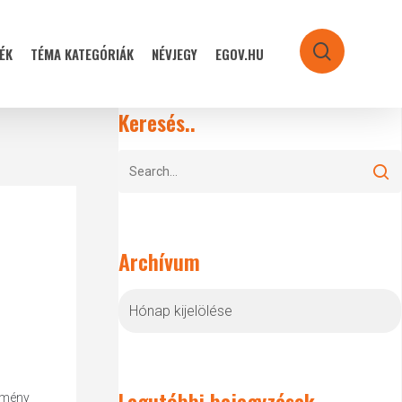
ÉK
TÉMA KATEGÓRIÁK
NÉVJEGY
EGOV.HU
search
Keresés..
Archívum
Archívum
Legutóbbi bejegyzések
etmény