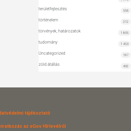
területfejlesztés
556
történelem
212
törvények, határozatok
1 805
tudomány
1 453
Uncategorized
197
zöld átállás
402
datvédelmi tájékoztató
eiratkozás az eGov Hírlevélről