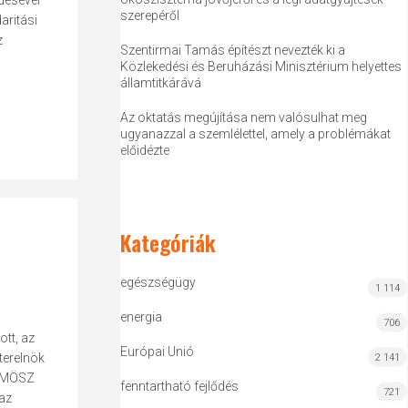
désével
szerepéről
aritási
z
Szentirmai Tamás építészt nevezték ki a
Közlekedési és Beruházási Minisztérium helyettes
államtitkárává
Az oktatás megújítása nem valósulhat meg
ugyanazzal a szemlélettel, amely a problémákat
előidézte
Kategóriák
egészségügy
1 114
energia
706
tt, az
Európai Unió
terelnök
2 141
A MÖSZ
fenntartható fejlődés
721
 az