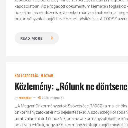
képviselő TÖOSZ, ahogy minden évben, 2026-ban is megfogalm
kapcsolatban. Az elfogadott dokumentum kiemelten foglalkozik 
hozzájárulás rendszerével, az önkormányzati autonómia megerősí
önkormányzatok saját bevételeinek bővítésével. A TÖOSZ szerin
READ MORE
KÖZIGAZGATÁS: MAGYAR
Közlemény: „Rólunk ne döntsene
by
redaktor
2026. május 31.
„„A Magyar Önkormányzatok Szövetsége (MÖSZ) a mai elnökségi
önkormányzatokat érintő bejelentéseket. A szövetség korábban
úrral, valamint dr. Lőrincz Viktória az önkormányzatokért felel
pozitívan értékeli, hogy az önkormányzatok újra saját minisztér