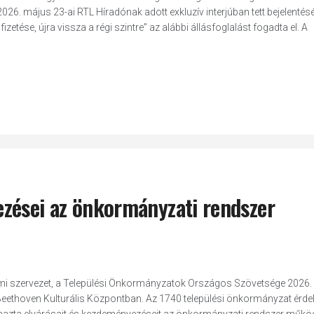
26. május 23-ai RTL Híradónak adott exkluzív interjúban tett bejelentésé
tése, újra vissza a régi szintre” az alábbi állásfoglalást fogadta el. A
zései az önkormányzati rendszer
i szervezet, a Települési Önkormányzatok Országos Szövetsége 2026.
Beethoven Kulturális Központban. Az 1740 települési önkormányzat érdek