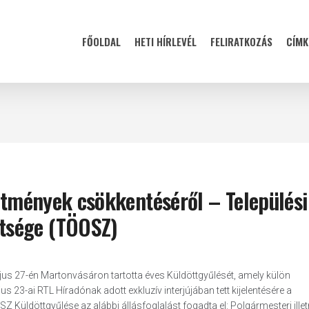
FŐOLDAL
HETI HÍRLEVÉL
FELIRATKOZÁS
CÍMK
letmények csökkentéséről – Települési
tsége (TÖOSZ)
s 27-én Martonvásáron tartotta éves Küldöttgyűlését, amely külön
 23-ai RTL Híradónak adott exkluzív interjújában tett kijelentésére a
 Küldöttgyűlése az alábbi állásfoglalást fogadta el: Polgármesteri ill