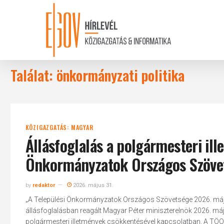
Skip
to
main
content
Találat: önkormányzati politika
KÖZIGAZGATÁS: MAGYAR
Állásfoglalás a polgármesteri il
Önkormányzatok Országos Szöve
by
redaktor
2026. május 31.
„A Települési Önkormányzatok Országos Szövetsége 2026. máju
állásfoglalásban reagált Magyar Péter miniszterelnök 2026. május
polgármesteri illetmények csökkentésével kapcsolatban. A TÖOSZ