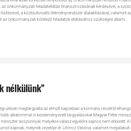
azta elvárásait és kezdeményezéseit az önkormányzati rendszer műkö
az önkormányzati feladatellátás finanszírozásának kérdésével, a szolid
tésével, a köztisztviselői illetményrendszer átalakításával, valamint a
t az önkormányzati kötelező feladatok ellátásához szükséges állami...
k nélkülünk”
 ülésén megtárgyalta az elmúlt napokban a kormány részéről elhangzo
 több alkalommal is kezdeményezett tárgyalásokat Magyar Péter minisz
ős miniszter asszonnyal, melyekre válasz egyelőre sajnos nem érkezett. 
iumot kapnak, melynek vezetője dr. Lőrincz Viktória, valamint megalakult