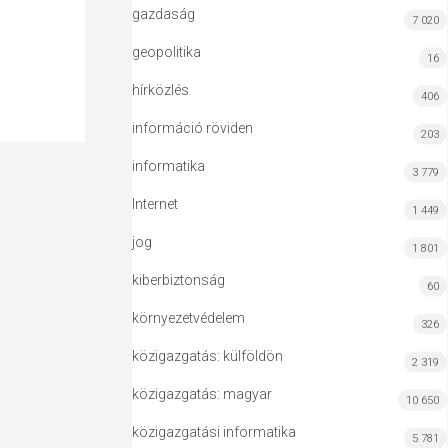
gazdaság
7 020
geopolitika
16
hírközlés
406
információ röviden
203
informatika
3 779
Internet
1 449
jog
1 801
kiberbiztonság
60
környezetvédelem
326
közigazgatás: külföldön
2 319
közigazgatás: magyar
10 650
közigazgatási informatika
5 781