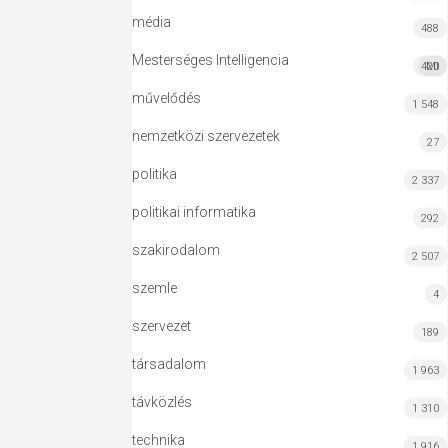
média
488
Mesterséges Intelligencia
420
MI
művelődés
1 548
nemzetközi szervezetek
27
politika
2 337
politikai informatika
292
szakirodalom
2 507
szemle
4
szervezet
189
társadalom
1 963
távközlés
1 310
technika
1 916