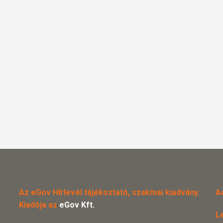
Az eGov Hírlevél tájékoztató, szakmai kiadvány.
A
Kiadója az
eGov Kft.
L