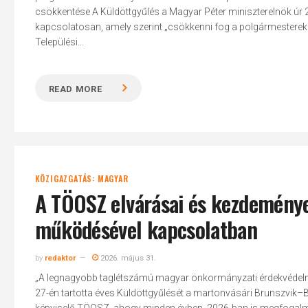
csökkentése A Küldöttgyűlés a Magyar Péter miniszterelnök úr 20
kapcsolatosan, amely szerint „csökkenni fog a polgármesterek fize
Települési...
Hit enter to search or ESC to close
READ MORE
KÖZIGAZGATÁS: MAGYAR
A TÖOSZ elvárásai és kezdeménye
működésével kapcsolatban
by
redaktor
2026. május 31.
„A legnagyobb taglétszámú magyar önkormányzati érdekvédelm
27-én tartotta éves Küldöttgyűlését a martonvásári Brunszvik–