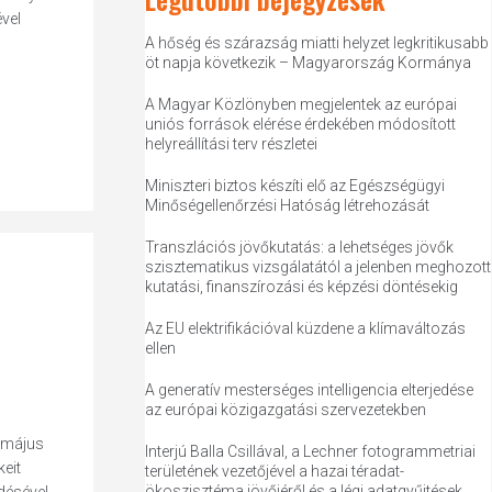
vel
A hőség és szárazság miatti helyzet legkritikusabb
öt napja következik – Magyarország Kormánya
A Magyar Közlönyben megjelentek az európai
uniós források elérése érdekében módosított
helyreállítási terv részletei
Miniszteri biztos készíti elő az Egészségügyi
Minőségellenőrzési Hatóság létrehozását
Transzlációs jövőkutatás: a lehetséges jövők
szisztematikus vizsgálatától a jelenben meghozott
kutatási, finanszírozási és képzési döntésekig
Az EU elektrifikációval küzdene a klímaváltozás
ellen
A generatív mesterséges intelligencia elterjedése
az európai közigazgatási szervezetekben
 május
Interjú Balla Csillával, a Lechner fotogrammetriai
eit
területének vezetőjével a hazai téradat-
ökoszisztéma jövőjéről és a légi adatgyűjtések