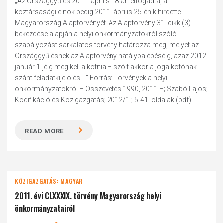
„Az Országgyűlés 2011. április 18-án elfogadta, a
köztársasági elnök pedig 2011. április 25-én kihirdette
Magyarország Alaptörvényét. Az Alaptörvény 31. cikk (3)
bekezdése alapján a helyi önkormányzatokról szóló
szabályozást sarkalatos törvény határozza meg, melyet az
Országgyűlésnek az Alaptörvény hatálybalépéséig, azaz 2012.
január 1-jéig meg kell alkotnia – szólt akkor a jogalkotónak
szánt feladatkijelölés....” Forrás: Törvények a helyi
önkormányzatokról – Összevetés 1990, 2011 –; Szabó Lajos;
Kodifikáció és Közigazgatás; 2012/1.; 5-41. oldalak (pdf)
READ MORE
KÖZIGAZGATÁS: MAGYAR
2011. évi CLXXXIX. törvény Magyarország helyi
önkormányzatairól