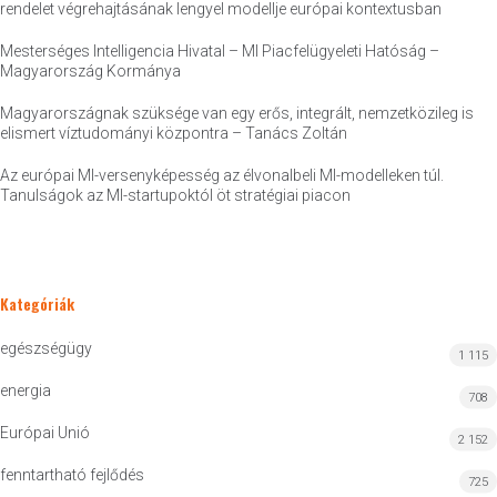
rendelet végrehajtásának lengyel modellje európai kontextusban
Mesterséges Intelligencia Hivatal – MI Piacfelügyeleti Hatóság –
Magyarország Kormánya
Magyarországnak szüksége van egy erős, integrált, nemzetközileg is
elismert víztudományi központra – Tanács Zoltán
Az európai MI-versenyképesség az élvonalbeli MI-modelleken túl.
Tanulságok az MI-startupoktól öt stratégiai piacon
Kategóriák
egészségügy
1 115
energia
708
Európai Unió
2 152
fenntartható fejlődés
725