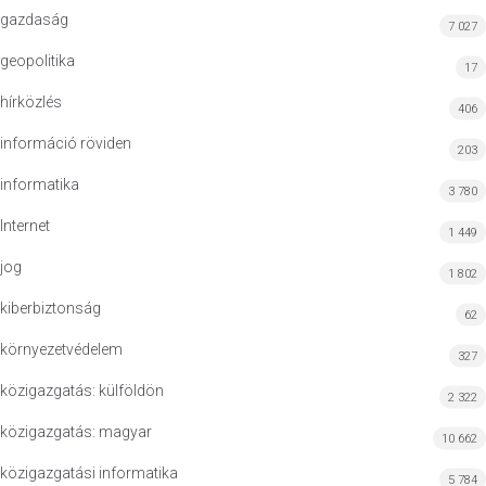
gazdaság
7 027
geopolitika
17
hírközlés
406
információ röviden
203
informatika
3 780
Internet
1 449
jog
1 802
kiberbiztonság
62
környezetvédelem
327
közigazgatás: külföldön
2 322
közigazgatás: magyar
10 662
közigazgatási informatika
5 784