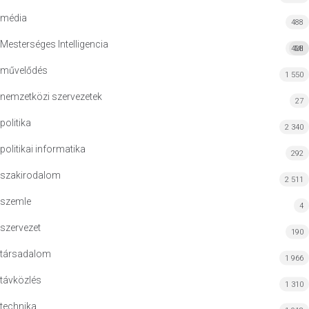
média
488
Mesterséges Intelligencia
428
MI
művelődés
1 550
nemzetközi szervezetek
27
politika
2 340
politikai informatika
292
szakirodalom
2 511
szemle
4
szervezet
190
társadalom
1 966
távközlés
1 310
technika