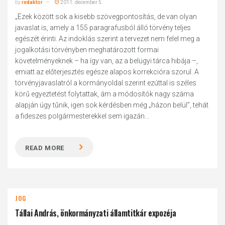
by
redaktor
2011. december 5.
„Ezek között sok a kisebb szövegpontosítás, de van olyan
javaslat is, amely a 155 paragrafusból álló törvény teljes
egészét érinti. Az indoklás szerint a tervezet nem felel meg a
jogalkotási törvényben meghatározott formai
követelményeknek – ha így van, az a belügyi tárca hibája –,
emiatt az előterjesztés egésze alapos korrekcióra szorul. A
törvényjavaslatról a kormányoldal szerint ezúttal is széles
körű egyeztetést folytattak, ám a módosítók nagy száma
alapján úgy tűnik, igen sok kérdésben még „házon belül”, tehát
a fideszes polgármesterekkel sem igazán...
READ MORE
JOG
Tállai András, önkormányzati államtitkár expozéja