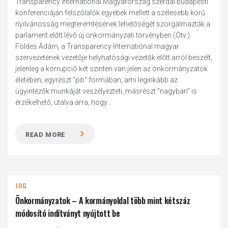
Transparency International Magyarország szerdai budapesti
konferenciáján felszólalók egyebek mellett a szélesebb körű
nyilvánosság megteremtésének lehetőségét szorgalmazták a
parlament előtt lévő új önkormányzati törvényben (Ötv.).
Földes Ádám, a Transparency International magyar
szervezetének vezetője helyhatósági vezetők előtt arról beszélt,
jelenleg a korrupció két szinten van jelen az önkormányzatok
életében; egyrészt "piti" formában, ami leginkább az
ügyintézők munkáját veszélyezteti, másrészt "nagyban" is
érzékelhető, utalva arra, hogy...
READ MORE
JOG
Önkormányzatok – A kormányoldal több mint kétszáz
módosító indítványt nyújtott be