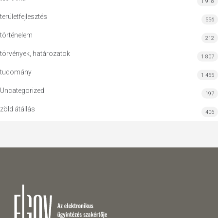
1 918
területfejlesztés
556
történelem
212
törvények, határozatok
1 807
tudomány
1 455
Uncategorized
197
zöld átállás
406