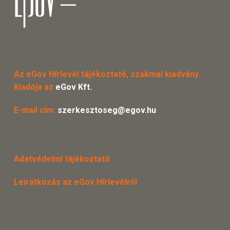
Az eGov Hírlevél tájékoztató, szakmai kiadvány.
Kiadója az
eGov Kft.
E-mail cím:
szerkesztoseg@egov.hu
Adatvédelmi tájékoztató
Leiratkozás az eGov Hírlevélről