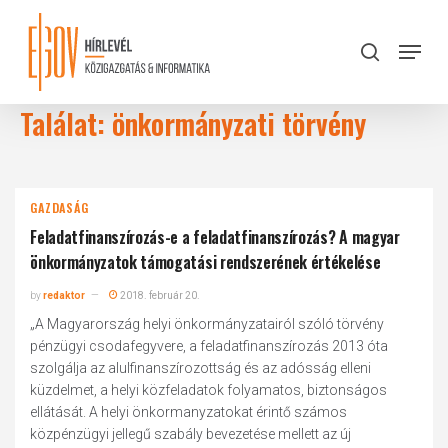
Skip
to
Menu
search
main
Close
content
Menu
Találat: önkormányzati törvény
GAZDASÁG
Feladatfinanszírozás-e a feladatfinanszírozás? A magyar
önkormányzatok támogatási rendszerének értékelése
by
redaktor
2018. február 20.
„A Magyarország helyi önkormányzatairól szóló törvény
pénzügyi csodafegyvere, a feladatfinanszírozás 2013 óta
szolgálja az alulfinanszírozottság és az adósság elleni
küzdelmet, a helyi közfeladatok folyamatos, biztonságos
ellátását. A helyi önkormanyzatokat érintő számos
közpénzügyi jellegű szabály bevezetése mellett az új