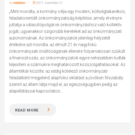
by
redaktor
2011. november 21.
„Mint mondta, a kormány célja egy modern, költségtakarékos,
feladatorientált önkormányzatiság kiépítése, amely érvényre
juttatja a választópolgárok önkormányzáshoz való kollektív
jogát, ugyanakkor szigorúbb kereteket ad az önkormányzati
autonómiának. Az önkormányzatok jelenlegi helyzetét
értékelve azt mondta: az elmúlt 21 év nagyfokú
önkormányzati önállóságának ellenére folyamatosan szűkült
a finanszírozás, az önkormányzatok egyre nehezebben tudták
teljesíteni a számukra meghatározott közszolgáltatásokat. Az
államtitkár közölte: az eddig kötelező önkormányzati
feladatként megjelenő alapfokú oktatást a jövőben főszabály
szerint az állam látja majd el, az egészségügyben pedig az
alapellátással kapcsolatos...
READ MORE