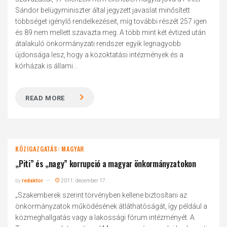
Sándor belügyminiszter által jegyzett javaslat minősített
többséget igénylő rendelkezéseit, míg további részét 257 igen
és 89 nem mellett szavazta meg. A több mint két évtized után
átalakuló önkormányzati rendszer egyik legnagyobb
újdonsága lesz, hogy a közoktatási intézmények és a
kórházak is állami...
READ MORE
KÖZIGAZGATÁS: MAGYAR
„Piti” és „nagy” korrupció a magyar önkormányzatokon
by
redaktor
2011. december 17.
„Szakemberek szerint törvényben kellene biztosítani az
önkormányzatok működésének átláthatóságát, így például a
közmeghallgatás vagy a lakossági fórum intézményét. A