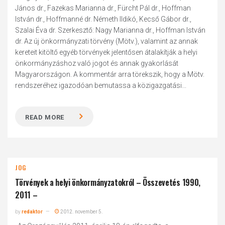
János dr., Fazekas Marianna dr., Fürcht Pál dr., Hoffman
István dr., Hoffmanné dr. Németh Ildikó, Kecső Gábor dr.,
Szalai Éva dr. Szerkesztő: Nagy Marianna dr., Hoffman István
dr. Az új önkormányzati törvény (Mötv.), valamint az annak
kereteit kitöltő egyéb törvények jelentősen átalakítják a helyi
önkormányzáshoz való jogot és annak gyakorlását
Magyarországon. A kommentár arra törekszik, hogy a Mötv.
rendszeréhez igazodóan bemutassa a közigazgatási...
READ MORE
JOG
Törvények a helyi önkormányzatokról – Összevetés 1990,
2011 –
by
redaktor
2012. november 5.