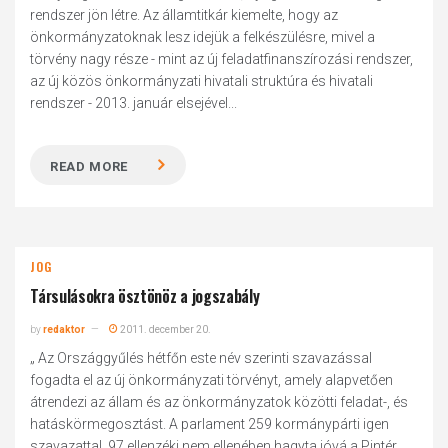
rendszer jön létre. Az államtitkár kiemelte, hogy az
önkormányzatoknak lesz idejük a felkészülésre, mivel a
törvény nagy része - mint az új feladatfinanszírozási rendszer,
az új közös önkormányzati hivatali struktúra és hivatali
rendszer - 2013. január elsejével...
READ MORE
JOG
Társulásokra ösztönöz a jogszabály
by
redaktor
2011. december 20.
„ Az Országgyűlés hétfőn este név szerinti szavazással
fogadta el az új önkormányzati törvényt, amely alapvetően
átrendezi az állam és az önkormányzatok közötti feladat-, és
hatáskörmegosztást. A parlament 259 kormánypárti igen
szavazattal, 97 ellenzéki nem ellenében hagyta jóvá a Pintér