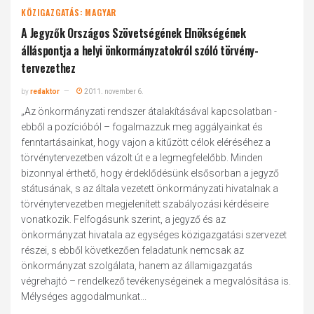
KÖZIGAZGATÁS: MAGYAR
A Jegyzők Országos Szövetségének Elnökségének
álláspontja a helyi önkormányzatokról szóló törvény-
tervezethez
by
redaktor
2011. november 6.
„Az önkormányzati rendszer átalakításával kapcsolatban -
ebből a pozícióból – fogalmazzuk meg aggályainkat és
fenntartásainkat, hogy vajon a kitűzött célok eléréséhez a
törvénytervezetben vázolt út e a legmegfelelőbb. Minden
bizonnyal érthető, hogy érdeklődésünk elsősorban a jegyző
státusának, s az általa vezetett önkormányzati hivatalnak a
törvénytervezetben megjelenített szabályozási kérdéseire
vonatkozik. Felfogásunk szerint, a jegyző és az
önkormányzat hivatala az egységes közigazgatási szervezet
részei, s ebből következően feladatunk nemcsak az
önkormányzat szolgálata, hanem az államigazgatás
végrehajtó – rendelkező tevékenységeinek a megvalósítása is.
Mélységes aggodalmunkat...