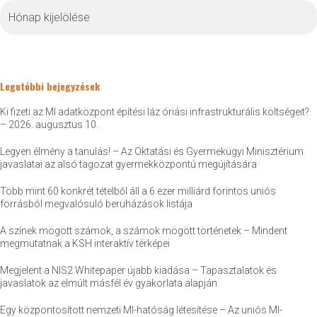
Archívum
Legutóbbi bejegyzések
Ki fizeti az MI adatközpont építési láz óriási infrastrukturális költségeit?
– 2026. augusztus 10.
Legyen élmény a tanulás! – Az Oktatási és Gyermekügyi Minisztérium
javaslatai az alsó tagozat gyermekközpontú megújítására
Több mint 60 konkrét tételből áll a 6 ezer milliárd forintos uniós
forrásból megvalósuló beruházások listája
A színek mögött számok, a számok mögött történetek – Mindent
megmutatnak a KSH interaktív térképei
Megjelent a NIS2 Whitepaper újabb kiadása – Tapasztalatok és
javaslatok az elmúlt másfél év gyakorlata alapján
Egy központosított nemzeti MI-hatóság létesítése – Az uniós MI-