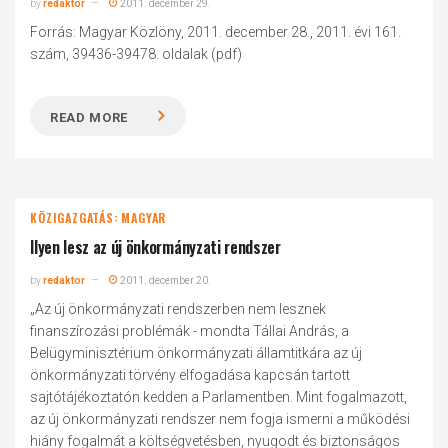
by
redaktor
2011. december 29.
Forrás: Magyar Közlöny, 2011. december 28., 2011. évi 161.
szám, 39436-39478. oldalak (pdf)
READ MORE
KÖZIGAZGATÁS: MAGYAR
Ilyen lesz az új önkormányzati rendszer
by
redaktor
2011. december 20.
„Az új önkormányzati rendszerben nem lesznek
finanszírozási problémák - mondta Tállai András, a
Belügyminisztérium önkormányzati államtitkára az új
önkormányzati törvény elfogadása kapcsán tartott
sajtótájékoztatón kedden a Parlamentben. Mint fogalmazott,
az új önkormányzati rendszer nem fogja ismerni a működési
hiány fogalmát a költségvetésben, nyugodt és biztonságos