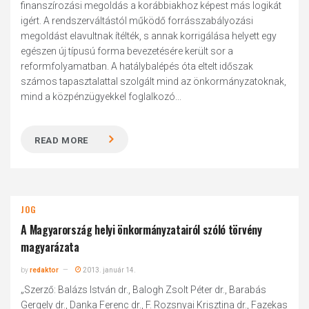
finanszírozási megoldás a korábbiakhoz képest más logikát
igért. A rendszerváltástól működő forrásszabályozási
megoldást elavultnak ítélték, s annak korrigálása helyett egy
egészen új típusú forma bevezetésére került sor a
reformfolyamatban. A hatálybalépés óta eltelt időszak
számos tapasztalattal szolgált mind az önkormányzatoknak,
mind a közpénzügyekkel foglalkozó...
READ MORE
JOG
A Magyarország helyi önkormányzatairól szóló törvény
magyarázata
by
redaktor
2013. január 14.
„Szerző: Balázs István dr., Balogh Zsolt Péter dr., Barabás
Gergely dr., Danka Ferenc dr., F. Rozsnyai Krisztina dr., Fazekas