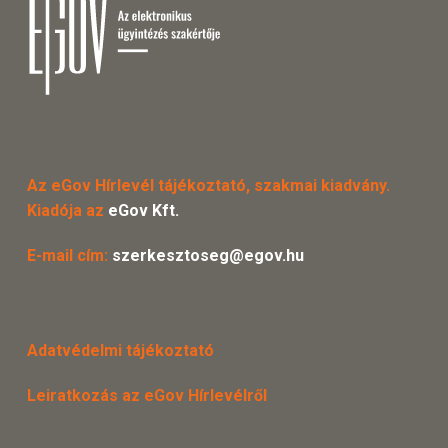
Az eGov Hírlevél tájékoztató, szakmai kiadvány.
Kiadója az
eGov Kft.
E-mail cím:
szerkesztoseg@egov.hu
Adatvédelmi tájékoztató
Leiratkozás az eGov Hírlevélről