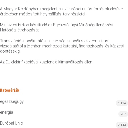
A Magyar Közlönyben megjelentek az európai uniós források elérése
érdekében módosított helyreállítási terv részletei
Miniszteri biztos készíti elő az Egészségügyi Minőségellenőrzési
Hatóság létrehozását
Transzlációs jövőkutatás: a lehetséges jövők szisztematikus
vizsgálatától a jelenben meghozott kutatási, finanszírozási és képzési
döntésekig
Az EU elektrifikációval küzdene a klímaváltozás ellen
Kategóriák
egészségügy
1 114
energia
707
Európai Unió
2 143