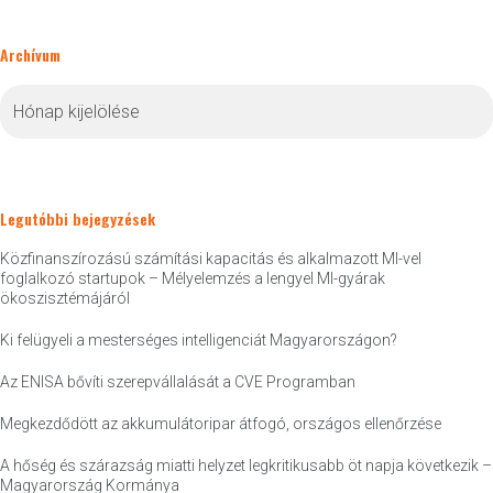
Archívum
Archívum
Legutóbbi bejegyzések
Közfinanszírozású számítási kapacitás és alkalmazott MI-vel
foglalkozó startupok – Mélyelemzés a lengyel MI-gyárak
ökoszisztémájáról
Ki felügyeli a mesterséges intelligenciát Magyarországon?
Az ENISA bővíti szerepvállalását a CVE Programban
Megkezdődött az akkumulátoripar átfogó, országos ellenőrzése
A hőség és szárazság miatti helyzet legkritikusabb öt napja következik –
Magyarország Kormánya