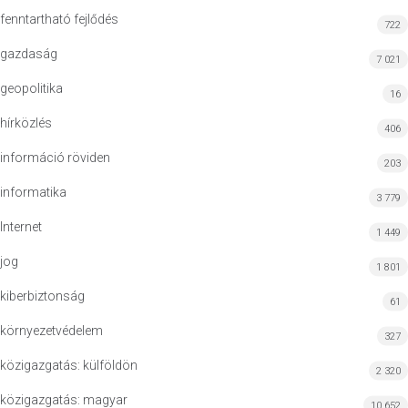
fenntartható fejlődés
722
gazdaság
7 021
geopolitika
16
hírközlés
406
információ röviden
203
informatika
3 779
Internet
1 449
jog
1 801
kiberbiztonság
61
környezetvédelem
327
közigazgatás: külföldön
2 320
közigazgatás: magyar
10 652