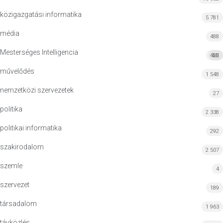
közigazgatási informatika
5 781
média
488
Mesterséges Intelligencia
422
MI
művelődés
1 548
nemzetközi szervezetek
27
politika
2 338
politikai informatika
292
szakirodalom
2 507
szemle
4
szervezet
189
társadalom
1 963
távközlés