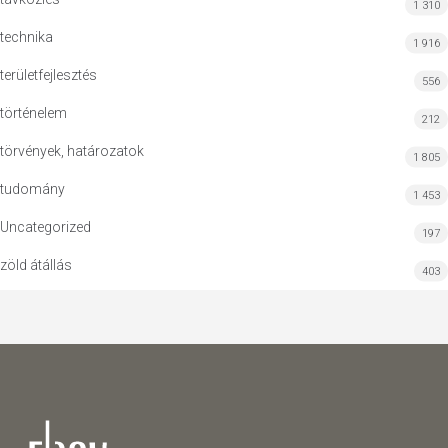
1 310
technika
1 916
területfejlesztés
556
történelem
212
törvények, határozatok
1 805
tudomány
1 453
Uncategorized
197
zöld átállás
403