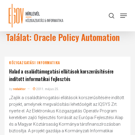
Skip
to
Menu
search
main
Close
content
Menu
Találat: Oracle Policy Automation
KÖZIGAZGATÁSI INFORMATIKA
Halad a családtámogatási ellátások korszerűsítésére
indított informatikai fejlesztés
by
redaktor
2011. május 25.
„Zajlik a családtámogatási ellátások korszerűsítésére indított
projekt, amelynek megvalósítási lehetőségét az IQSYS Zrt.
nyerte el. Az Elektronikus Közigazgatás Operatív Program
keretében zajló fejlesztés forrását az Európai Fejlesztési Alap
és a Magyar Köztársaság Kormánya társfinanszírozásban
biztosítja. A projekt gazdája a Kormányzati Informatikai