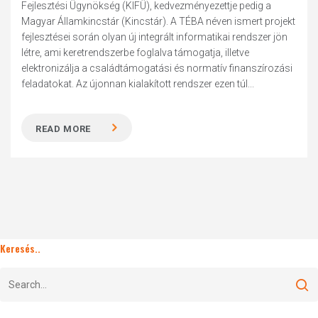
Fejlesztési Ügynökség (KIFÜ), kedvezményezettje pedig a
Magyar Államkincstár (Kincstár). A TÉBA néven ismert projekt
fejlesztései során olyan új integrált informatikai rendszer jön
létre, ami keretrendszerbe foglalva támogatja, illetve
elektronizálja a családtámogatási és normatív finanszírozási
feladatokat. Az újonnan kialakított rendszer ezen túl...
READ MORE
Keresés..