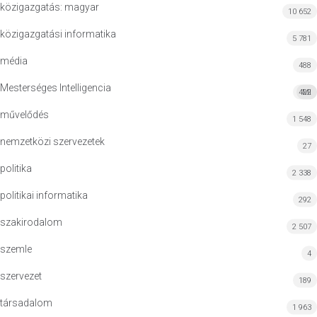
közigazgatás: magyar
10 652
közigazgatási informatika
5 781
média
488
Mesterséges Intelligencia
422
MI
művelődés
1 548
nemzetközi szervezetek
27
politika
2 338
politikai informatika
292
szakirodalom
2 507
szemle
4
szervezet
189
társadalom
1 963