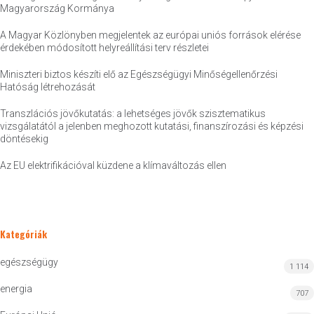
Magyarország Kormánya
A Magyar Közlönyben megjelentek az európai uniós források elérése
érdekében módosított helyreállítási terv részletei
Miniszteri biztos készíti elő az Egészségügyi Minőségellenőrzési
Hatóság létrehozását
Transzlációs jövőkutatás: a lehetséges jövők szisztematikus
vizsgálatától a jelenben meghozott kutatási, finanszírozási és képzési
döntésekig
Az EU elektrifikációval küzdene a klímaváltozás ellen
Kategóriák
egészségügy
1 114
energia
707