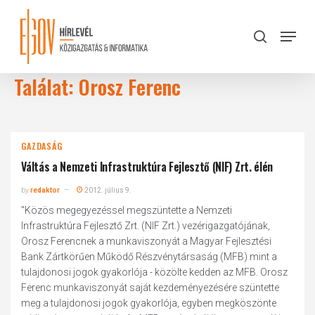
Skip
to
Menu
search
main
Close
content
Menu
Találat: Orosz Ferenc
GAZDASÁG
Váltás a Nemzeti Infrastruktúra Fejlesztő (NIF) Zrt. élén
by
redaktor
2012. július 9.
"Közös megegyezéssel megszüntette a Nemzeti
Infrastruktúra Fejlesztő Zrt. (NIF Zrt.) vezérigazgatójának,
Orosz Ferencnek a munkaviszonyát a Magyar Fejlesztési
Bank Zártkörűen Működő Részvénytársaság (MFB) mint a
tulajdonosi jogok gyakorlója - közölte kedden az MFB. Orosz
Ferenc munkaviszonyát saját kezdeményezésére szüntette
meg a tulajdonosi jogok gyakorlója, egyben megköszönte