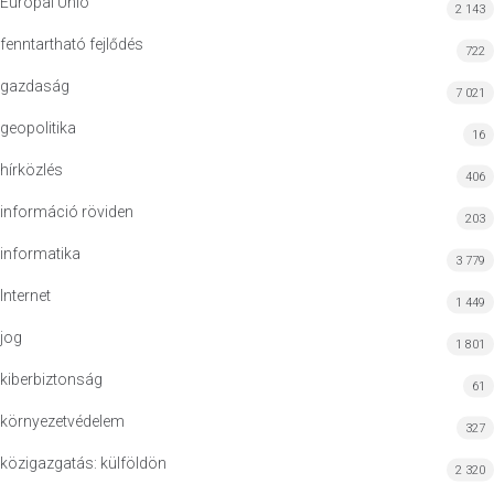
Európai Unió
2 143
fenntartható fejlődés
722
gazdaság
7 021
geopolitika
16
hírközlés
406
információ röviden
203
informatika
3 779
Internet
1 449
jog
1 801
kiberbiztonság
61
környezetvédelem
327
közigazgatás: külföldön
2 320