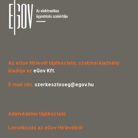
Az eGov Hírlevél tájékoztató, szakmai kiadvány.
Kiadója az
eGov Kft.
E-mail cím:
szerkesztoseg@egov.hu
Adatvédelmi tájékoztató
Leiratkozás az eGov Hírlevélről