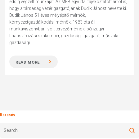
eddig végzett munkáját. Az MFB egyúttal tájékoztatott arról is,
hogy a társaság vezérigazgatójának Dudik Jánost nevezte ki.
Dudik János 51 éves mélyépítő mérnök,
környezetgazdálkodási mérnök. 1983 óta áll
munkaviszonyban, volt tervezőmérnök, pénzügyi-
finanszírozási szakember, gazdasági igazgató, műszaki-
gazdasági...
READ MORE
Keresés..