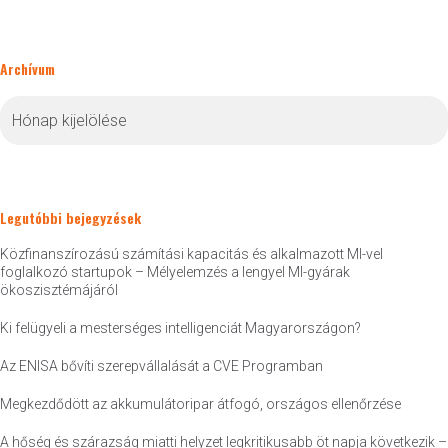
Archívum
Archívum
Legutóbbi bejegyzések
Közfinanszírozású számítási kapacitás és alkalmazott MI-vel
foglalkozó startupok – Mélyelemzés a lengyel MI-gyárak
ökoszisztémájáról
Ki felügyeli a mesterséges intelligenciát Magyarországon?
Az ENISA bővíti szerepvállalását a CVE Programban
Megkezdődött az akkumulátoripar átfogó, országos ellenőrzése
A hőség és szárazság miatti helyzet legkritikusabb öt napja következik –