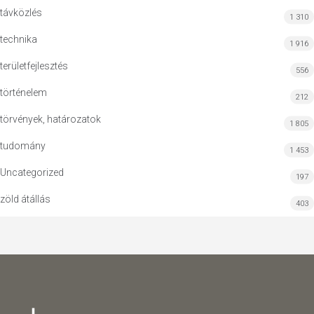
távközlés
1 310
technika
1 916
területfejlesztés
556
történelem
212
törvények, határozatok
1 805
tudomány
1 453
Uncategorized
197
zöld átállás
403