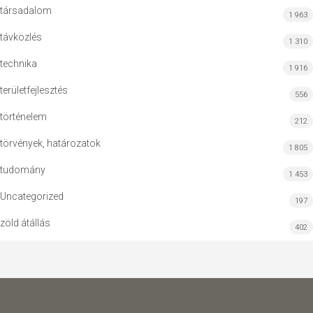
társadalom
1 963
távközlés
1 310
technika
1 916
területfejlesztés
556
történelem
212
törvények, határozatok
1 805
tudomány
1 453
Uncategorized
197
zöld átállás
402