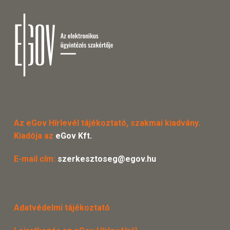
Az eGov Hírlevél tájékoztató, szakmai kiadvány.
Kiadója az
eGov Kft.
E-mail cím:
szerkesztoseg@egov.hu
Adatvédelmi tájékoztató