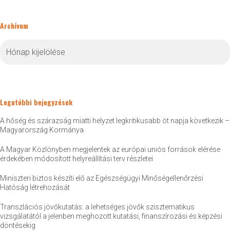
Archívum
Archívum
Legutóbbi bejegyzések
A hőség és szárazság miatti helyzet legkritikusabb öt napja következik –
Magyarország Kormánya
A Magyar Közlönyben megjelentek az európai uniós források elérése
érdekében módosított helyreállítási terv részletei
Miniszteri biztos készíti elő az Egészségügyi Minőségellenőrzési
Hatóság létrehozását
Transzlációs jövőkutatás: a lehetséges jövők szisztematikus
vizsgálatától a jelenben meghozott kutatási, finanszírozási és képzési
döntésekig