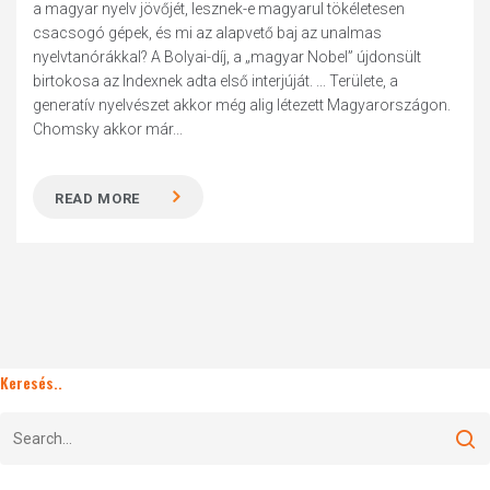
a magyar nyelv jövőjét, lesznek-e magyarul tökéletesen
csacsogó gépek, és mi az alapvető baj az unalmas
nyelvtanórákkal? A Bolyai-díj, a „magyar Nobel” újdonsült
birtokosa az Indexnek adta első interjúját. ... Területe, a
generatív nyelvészet akkor még alig létezett Magyarországon.
Chomsky akkor már...
READ MORE
Keresés..