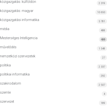
közigazgatás: külföldön
2 319
közigazgatás: magyar
10 650
közigazgatási informatika
5 781
média
488
Mesterséges Intelligencia
420
MI
művelődés
1 548
nemzetközi szervezetek
27
politika
2 337
politikai informatika
292
szakirodalom
2 507
szemle
4
szervezet
189