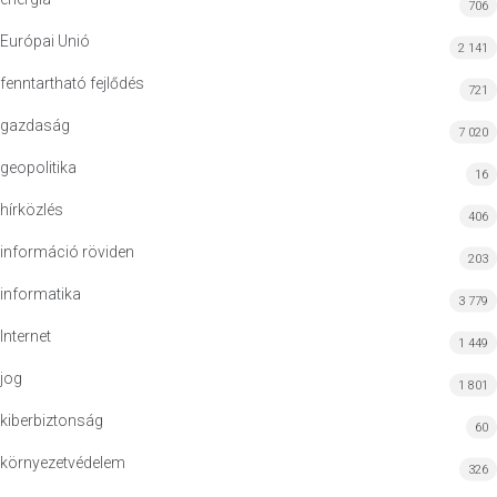
706
Európai Unió
2 141
fenntartható fejlődés
721
gazdaság
7 020
geopolitika
16
hírközlés
406
információ röviden
203
informatika
3 779
Internet
1 449
jog
1 801
kiberbiztonság
60
környezetvédelem
326