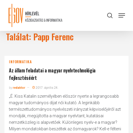
Skip
to
Menu
search
main
Close
content
Menu
Találat: Papp Ferenc
INFORMATIKA
Az állam feladatai a magyar nyelvtechnológia
fejlesztéséért
by
redaktor
2017. április 24.
„É. Kiss Katalin személyében először nyerte a legrangosabb
magyar tudományos díjat női kutató. A leginkább
természettudományos nyelvészeti irányzat képviselőjéről azt
mondják, megújította a magyar nyelvtant, kutatásai
nemzetközileg is alapvetőek. Különleges nyelv-e a magyar?
Milyen mondatokban beszéltek az ősmagyarok? Kell-e félteni