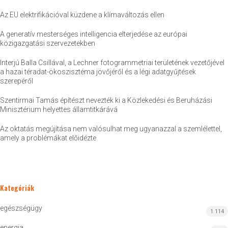
Az EU elektrifikációval küzdene a klímaváltozás ellen
A generatív mesterséges intelligencia elterjedése az európai
közigazgatási szervezetekben
Interjú Balla Csillával, a Lechner fotogrammetriai területének vezetőjével
a hazai téradat-ökoszisztéma jövőjéről és a légi adatgyűjtések
szerepéről
Szentirmai Tamás építészt nevezték ki a Közlekedési és Beruházási
Minisztérium helyettes államtitkárává
Az oktatás megújítása nem valósulhat meg ugyanazzal a szemlélettel,
amely a problémákat előidézte
Kategóriák
egészségügy
1 114
energia