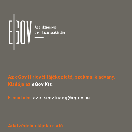
Az eGov Hírlevél tájékoztató, szakmai kiadvány.
Kiadója az
eGov Kft.
E-mail cím:
szerkesztoseg@egov.hu
Adatvédelmi tájékoztató