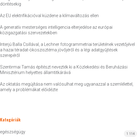
döntésekig
Az EU elektrifikációval küzdene a klímaváltozás ellen
A generatív mesterséges intelligencia elterjedése az európai
közigazgatási szervezetekben
Interjú Balla Csillával, a Lechner fotogrammetriai területének vezetőjével
a hazai téradat-ökoszisztéma jövőjéről és a légi adatgyűjtések
szerepéről
Szentirmai Tamás építészt nevezték ki a Közlekedési és Beruházási
Minisztérium helyettes államtitkárává
Az oktatás megújítása nem valósulhat meg ugyanazzal a szemlélettel,
amely a problémákat előidézte
Kategóriák
egészségügy
1 114