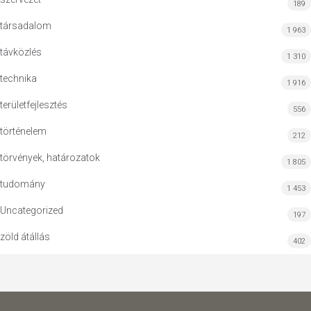
189
társadalom
1 963
távközlés
1 310
technika
1 916
területfejlesztés
556
történelem
212
törvények, határozatok
1 805
tudomány
1 453
Uncategorized
197
zöld átállás
402