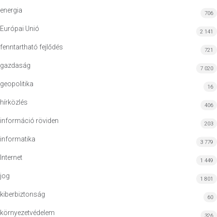
energia
706
Európai Unió
2 141
fenntartható fejlődés
721
gazdaság
7 020
geopolitika
16
hírközlés
406
információ röviden
203
informatika
3 779
Internet
1 449
jog
1 801
kiberbiztonság
60
környezetvédelem
326