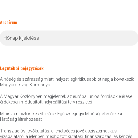
Archívum
Archívum
Legutóbbi bejegyzések
A hőség és szárazság miatti helyzet legkritikusabb öt napja következik –
Magyarország Kormánya
A Magyar Közlönyben megjelentek az európai uniós források elérése
érdekében módosított helyreállítási terv részletei
Miniszteri biztos készíti elő az Egészségügyi Minőségellenőrzési
Hatóság létrehozását
Transzlációs jövőkutatás: a lehetséges jövők szisztematikus
vizsgálatától a jelenben meghozott kutatási, finanszírozási és képzési