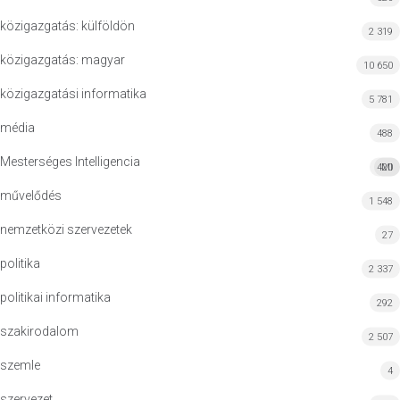
közigazgatás: külföldön
2 319
közigazgatás: magyar
10 650
közigazgatási informatika
5 781
média
488
Mesterséges Intelligencia
420
MI
művelődés
1 548
nemzetközi szervezetek
27
politika
2 337
politikai informatika
292
szakirodalom
2 507
szemle
4
szervezet