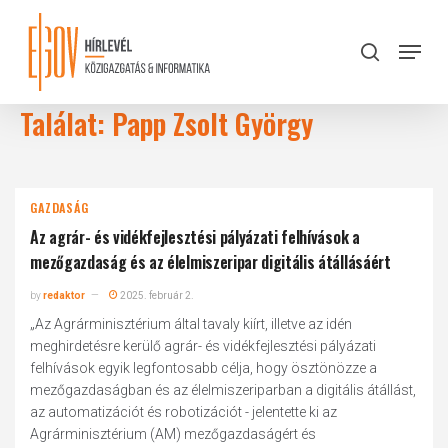
Skip
to
Menu
search
main
Close
content
Menu
Találat: Papp Zsolt György
GAZDASÁG
Az agrár- és vidékfejlesztési pályázati felhívások a
mezőgazdaság és az élelmiszeripar digitális átállásáért
by
redaktor
2025. február 2.
„Az Agrárminisztérium által tavaly kiírt, illetve az idén
meghirdetésre kerülő agrár- és vidékfejlesztési pályázati
felhívások egyik legfontosabb célja, hogy ösztönözze a
mezőgazdaságban és az élelmiszeriparban a digitális átállást,
az automatizációt és robotizációt - jelentette ki az
Agrárminisztérium (AM) mezőgazdaságért és