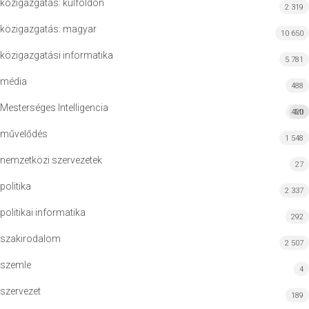
közigazgatás: külföldön
2 319
közigazgatás: magyar
10 650
közigazgatási informatika
5 781
média
488
Mesterséges Intelligencia
420
MI
művelődés
1 548
nemzetközi szervezetek
27
politika
2 337
politikai informatika
292
szakirodalom
2 507
szemle
4
szervezet
189