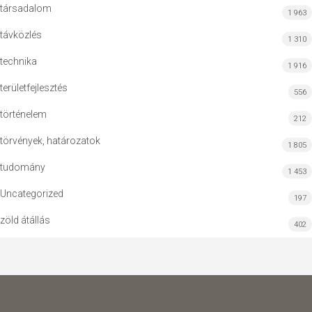
társadalom
1 963
távközlés
1 310
technika
1 916
területfejlesztés
556
történelem
212
törvények, határozatok
1 805
tudomány
1 453
Uncategorized
197
zöld átállás
402