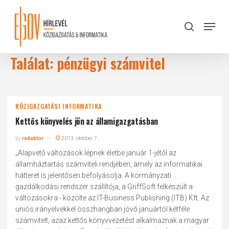
Skip
to
Menu
search
main
Close
content
Menu
Találat: pénzügyi számvitel
KÖZIGAZGATÁSI INFORMATIKA
Kettős könyvelés jön az államigazgatásban
by
redaktor
2013. október 7.
„Alapvető változások lépnek életbe január 1-jétől az
államháztartás számviteli rendjében, amely az informatikai
hátteret is jelentősen befolyásolja. A kormányzati
gazdálkodási rendszer szállítója, a GriffSoft felkészült a
változásokra - közölte az IT-Business Publishing (ITB) Kft. Az
uniós irányelvekkel összhangban jövő januártól kétféle
számvitelt, azaz kettős könyvvezetést alkalmaznak a magyar