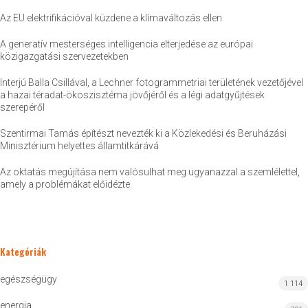
Az EU elektrifikációval küzdene a klímaváltozás ellen
A generatív mesterséges intelligencia elterjedése az európai
közigazgatási szervezetekben
Interjú Balla Csillával, a Lechner fotogrammetriai területének vezetőjével
a hazai téradat-ökoszisztéma jövőjéről és a légi adatgyűjtések
szerepéről
Szentirmai Tamás építészt nevezték ki a Közlekedési és Beruházási
Minisztérium helyettes államtitkárává
Az oktatás megújítása nem valósulhat meg ugyanazzal a szemlélettel,
amely a problémákat előidézte
Kategóriák
egészségügy
1 114
energia