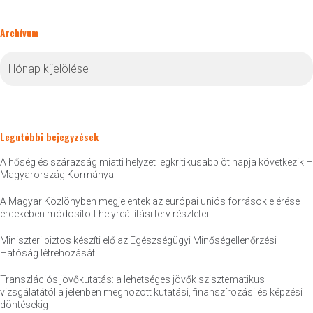
Archívum
Archívum
Legutóbbi bejegyzések
A hőség és szárazság miatti helyzet legkritikusabb öt napja következik –
Magyarország Kormánya
A Magyar Közlönyben megjelentek az európai uniós források elérése
érdekében módosított helyreállítási terv részletei
Miniszteri biztos készíti elő az Egészségügyi Minőségellenőrzési
Hatóság létrehozását
Transzlációs jövőkutatás: a lehetséges jövők szisztematikus
vizsgálatától a jelenben meghozott kutatási, finanszírozási és képzési
döntésekig