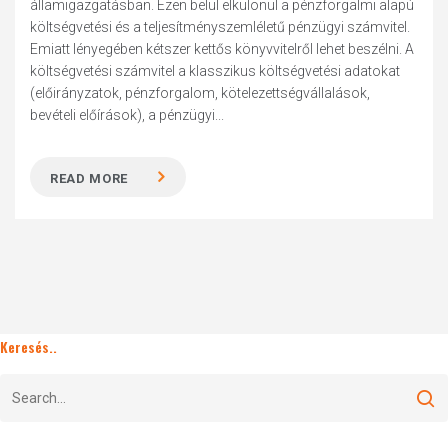
államigazgatásban. Ezen belül elkülönül a pénzforgalmi alapú
költségvetési és a teljesítményszemléletű pénzügyi számvitel.
Emiatt lényegében kétszer kettős könyvvitelről lehet beszélni. A
költségvetési számvitel a klasszikus költségvetési adatokat
(előirányzatok, pénzforgalom, kötelezettségvállalások,
bevételi előírások), a pénzügyi...
READ MORE
Keresés..