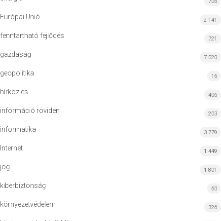
706
Európai Unió
2 141
fenntartható fejlődés
721
gazdaság
7 020
geopolitika
16
hírközlés
406
információ röviden
203
informatika
3 779
Internet
1 449
jog
1 801
kiberbiztonság
60
környezetvédelem
326