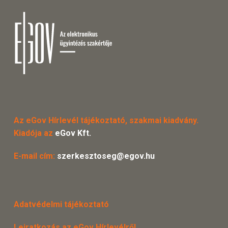
Az eGov Hírlevél tájékoztató, szakmai kiadvány.
Kiadója az
eGov Kft.
E-mail cím:
szerkesztoseg@egov.hu
Adatvédelmi tájékoztató
Leiratkozás az eGov Hírlevélről