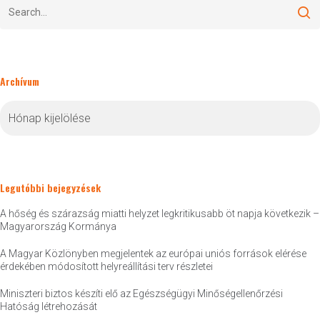
Archívum
Archívum
Legutóbbi bejegyzések
A hőség és szárazság miatti helyzet legkritikusabb öt napja következik –
Magyarország Kormánya
A Magyar Közlönyben megjelentek az európai uniós források elérése
érdekében módosított helyreállítási terv részletei
Miniszteri biztos készíti elő az Egészségügyi Minőségellenőrzési
Hatóság létrehozását