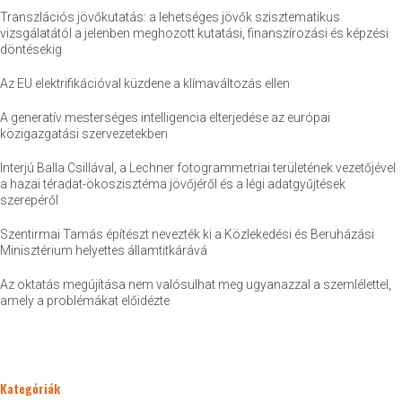
Transzlációs jövőkutatás: a lehetséges jövők szisztematikus
vizsgálatától a jelenben meghozott kutatási, finanszírozási és képzési
döntésekig
Az EU elektrifikációval küzdene a klímaváltozás ellen
A generatív mesterséges intelligencia elterjedése az európai
közigazgatási szervezetekben
Interjú Balla Csillával, a Lechner fotogrammetriai területének vezetőjével
a hazai téradat-ökoszisztéma jövőjéről és a légi adatgyűjtések
szerepéről
Szentirmai Tamás építészt nevezték ki a Közlekedési és Beruházási
Minisztérium helyettes államtitkárává
Az oktatás megújítása nem valósulhat meg ugyanazzal a szemlélettel,
amely a problémákat előidézte
Kategóriák