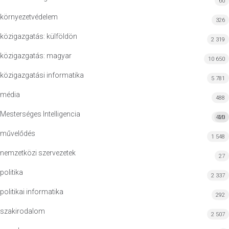
60
környezetvédelem
326
közigazgatás: külföldön
2 319
közigazgatás: magyar
10 650
közigazgatási informatika
5 781
média
488
Mesterséges Intelligencia
420
MI
művelődés
1 548
nemzetközi szervezetek
27
politika
2 337
politikai informatika
292
szakirodalom
2 507