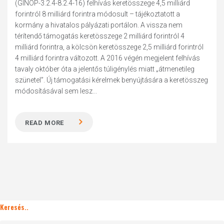
(GINOP-3.2.4-8.2.4-16) felhívás keretösszege 4,5 milliárd
forintról 8 milliárd forintra módosult – tájékoztatott a
kormány a hivatalos pályázati portálon. A vissza nem
térítendő támogatás keretösszege 2 milliárd forintról 4
milliárd forintra, a kölcsön keretösszege 2,5 milliárd forintról
4 milliárd forintra változott. A 2016 végén megjelent felhívás
tavaly október óta a jelentős túligénylés miatt „átmenetileg
szünetel”. Új támogatási kérelmek benyújtására a keretösszeg
módosításával sem lesz...
READ MORE
Keresés..