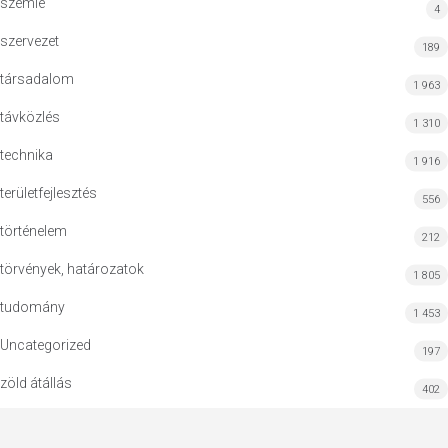
szemle
4
szervezet
189
társadalom
1 963
távközlés
1 310
technika
1 916
területfejlesztés
556
történelem
212
törvények, határozatok
1 805
tudomány
1 453
Uncategorized
197
zöld átállás
402