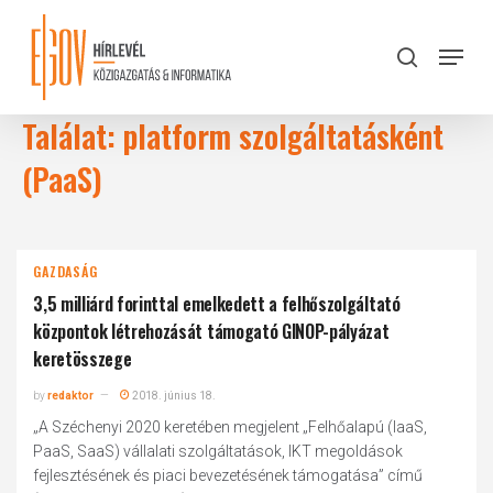
Skip
to
Menu
search
main
Close
content
Menu
Találat: platform szolgáltatásként
(PaaS)
GAZDASÁG
3,5 milliárd forinttal emelkedett a felhőszolgáltató
központok létrehozását támogató GINOP-pályázat
keretösszege
by
redaktor
2018. június 18.
„A Széchenyi 2020 keretében megjelent „Felhőalapú (IaaS,
PaaS, SaaS) vállalati szolgáltatások, IKT megoldások
fejlesztésének és piaci bevezetésének támogatása” című