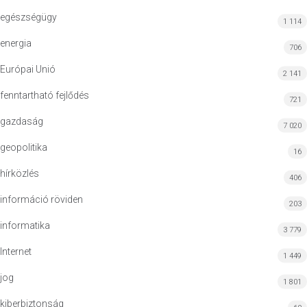
egészségügy
1 114
energia
706
Európai Unió
2 141
fenntartható fejlődés
721
gazdaság
7 020
geopolitika
16
hírközlés
406
információ röviden
203
informatika
3 779
Internet
1 449
jog
1 801
kiberbiztonság