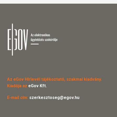
Az eGov Hírlevél tájékoztató, szakmai kiadvány.
Kiadója az
eGov Kft.
E-mail cím:
szerkesztoseg@egov.hu