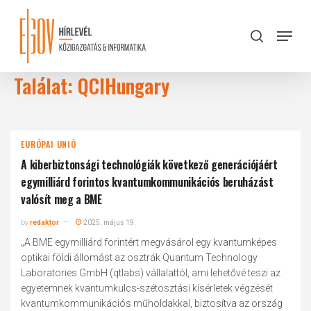
Skip
to
Menu
search
main
Close
content
Menu
Találat: QCIHungary
EURÓPAI UNIÓ
A kiberbiztonsági technológiák következő generációjáért
egymilliárd forintos kvantumkommunikációs beruházást
valósít meg a BME
by
redaktor
2025. május 19.
„A BME egymilliárd forintért megvásárol egy kvantumképes
optikai földi állomást az osztrák Quantum Technology
Laboratories GmbH (qtlabs) vállalattól, ami lehetővé teszi az
egyetemnek kvantumkulcs-szétosztási kísérletek végzését
kvantumkommunikációs műholdakkal, biztosítva az ország