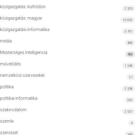
közigazgatás: külföldön
2 320
közigazgatás: magyar
10 652
közigazgatási informatika
5 781
média
488
Mesterséges Intelligencia
422
MI
művelődés
1 548
nemzetközi szervezetek
27
politika
2 338
politikai informatika
292
szakirodalom
2 507
szemle
4
szervezet
189