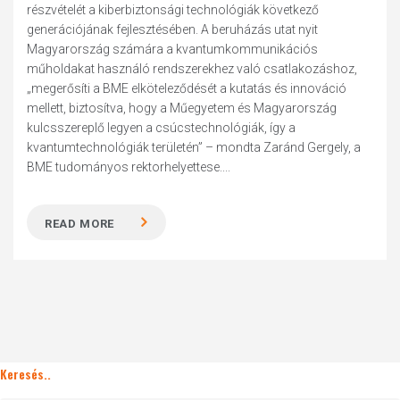
részvételét a kiberbiztonsági technológiák következő
generációjának fejlesztésében. A beruházás utat nyit
Magyarország számára a kvantumkommunikációs
műholdakat használó rendszerekhez való csatlakozáshoz,
„megerősíti a BME elköteleződését a kutatás és innováció
mellett, biztosítva, hogy a Műegyetem és Magyarország
kulcsszereplő legyen a csúcstechnológiák, így a
kvantumtechnológiák területén” – mondta Zaránd Gergely, a
BME tudományos rektorhelyettese....
READ MORE
Keresés..