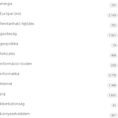
energia
707
Európai Unió
2 143
fenntartható fejlődés
722
gazdaság
7 021
geopolitika
16
hírközlés
406
információ röviden
203
informatika
3 779
Internet
1 449
jog
1 801
kiberbiztonság
61
környezetvédelem
327