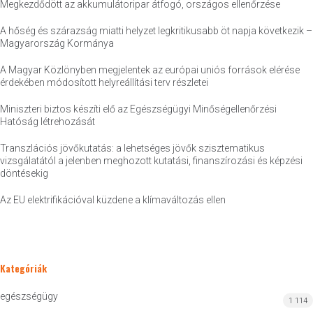
Megkezdődött az akkumulátoripar átfogó, országos ellenőrzése
A hőség és szárazság miatti helyzet legkritikusabb öt napja következik –
Magyarország Kormánya
A Magyar Közlönyben megjelentek az európai uniós források elérése
érdekében módosított helyreállítási terv részletei
Miniszteri biztos készíti elő az Egészségügyi Minőségellenőrzési
Hatóság létrehozását
Transzlációs jövőkutatás: a lehetséges jövők szisztematikus
vizsgálatától a jelenben meghozott kutatási, finanszírozási és képzési
döntésekig
Az EU elektrifikációval küzdene a klímaváltozás ellen
Kategóriák
egészségügy
1 114