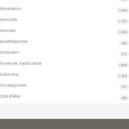
társadalom
1 963
távközlés
1 310
technika
1 916
területfejlesztés
556
történelem
212
törvények, határozatok
1 805
tudomány
1 453
Uncategorized
197
zöld átállás
403