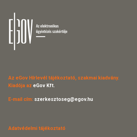
Az eGov Hírlevél tájékoztató, szakmai kiadvány.
Kiadója az
eGov Kft.
E-mail cím:
szerkesztoseg@egov.hu
Adatvédelmi tájékoztató