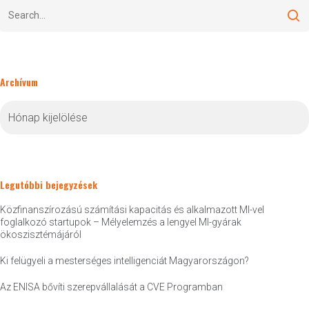
Archívum
Archívum
Legutóbbi bejegyzések
Közfinanszírozású számítási kapacitás és alkalmazott MI-vel
foglalkozó startupok – Mélyelemzés a lengyel MI-gyárak
ökoszisztémájáról
Ki felügyeli a mesterséges intelligenciát Magyarországon?
Az ENISA bővíti szerepvállalását a CVE Programban