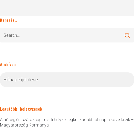
Keresés..
Archívum
Archívum
Legutóbbi bejegyzések
A hőség és szárazság miatti helyzet legkritikusabb öt napja következik –
Magyarország Kormánya