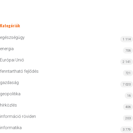
Kategóriák
egészségügy
1 114
energia
706
Európai Unió
2 141
fenntartható fejlődés
721
gazdaság
7 020
geopolitika
16
hírközlés
406
információ röviden
203
informatika
3 779