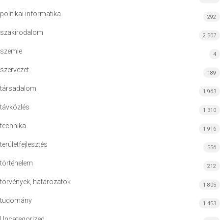
politikai informatika
292
szakirodalom
2 507
szemle
4
szervezet
189
társadalom
1 963
távközlés
1 310
technika
1 916
területfejlesztés
556
történelem
212
törvények, határozatok
1 805
tudomány
1 453
Uncategorized