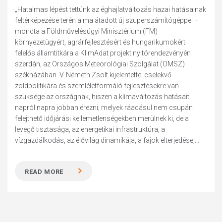
„Hatalmas lépést tettünk az éghajlatváltozás hazai hatásainak
feltérképezése terén a ma átadott új szuperszámítógéppel –
mondta a Földművelésügyi Minisztérium (FM)
környezetügyért, agrárfejlesztésért és hungarikumokért
felelős államtitkára a KlimAdat projekt nyitórendezvényén
szerdán, az Országos Meteorológiai Szolgálat (OMSZ)
székházában. V. Németh Zsolt kijelentette: cselekvő
zöldpolitikára és szemléletformáló fejlesztésekre van
szüksége az országnak, hiszen a klímaváltozás hatásait
napról napra jobban érezni; melyek ráadásul nem csupán
felejthető időjárási kellemetlenségekben merülnek ki, de a
levegő tisztasága, az energetikai infrastruktúra, a
vízgazdálkodás, az élővilág dinamikája, a fajok elterjedése,...
READ MORE