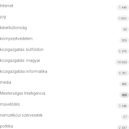
Internet
1 449
jog
1 801
kiberbiztonság
60
környezetvédelem
326
közigazgatás: külföldön
2 319
közigazgatás: magyar
10 650
közigazgatási informatika
5 781
média
488
Mesterséges Intelligencia
420
MI
művelődés
1 548
nemzetközi szervezetek
27
politika
2 337