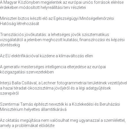
A Magyar Közlönyben megjelentek az európai uniós források elérése
érdekében módosított helyreállítási terv részletei
Miniszteri biztos készíti elő az Egészségügyi Minőségellenőrzési
Hatóság létrehozását
Transzlációs jövőkutatás: a lehetséges jövők szisztematikus
vizsgálatától a jelenben meghozott kutatási, finanszírozási és képzési
döntésekig
Az EU elektrifikációval küzdene a klímaváltozás ellen
A generatív mesterséges intelligencia elterjedése az európai
közigazgatási szervezetekben
Interjú Balla Csillával, a Lechner fotogrammetriai területének vezetőjével
a hazai téradat-ökoszisztéma jövőjéről és a légi adatgyűjtések
szerepéről
Szentirmai Tamás építészt nevezték ki a Közlekedési és Beruházási
Minisztérium helyettes államtitkárává
Az oktatás megújítása nem valósulhat meg ugyanazzal a szemlélettel,
amely a problémákat előidézte