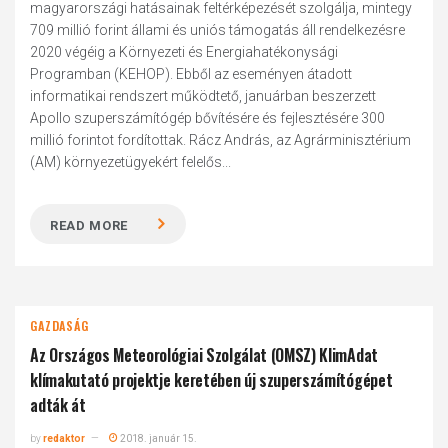
magyarországi hatásainak feltérképezését szolgálja, mintegy
709 millió forint állami és uniós támogatás áll rendelkezésre
2020 végéig a Környezeti és Energiahatékonysági
Programban (KEHOP). Ebből az eseményen átadott
informatikai rendszert működtető, januárban beszerzett
Apollo szuperszámítógép bővítésére és fejlesztésére 300
millió forintot fordítottak. Rácz András, az Agrárminisztérium
(AM) környezetügyekért felelős...
READ MORE
GAZDASÁG
Az Országos Meteorológiai Szolgálat (OMSZ) KlimAdat
klímakutató projektje keretében új szuperszámítógépet
adták át
by
redaktor
2018. január 15.