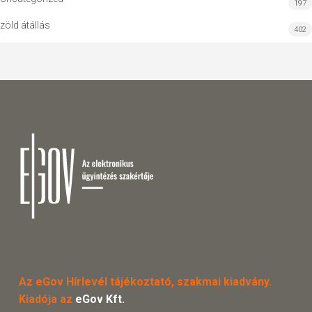
197
zöld átállás
402
Az eGov Hírlevél tájékoztató, szakmai kiadvány.
Kiadója az
eGov Kft.