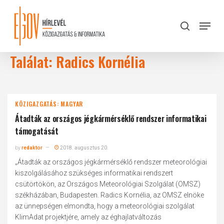
Skip
to
Menu
search
main
Close
content
Menu
Találat: Radics Kornélia
KÖZIGAZGATÁS: MAGYAR
Átadták az országos jégkármérséklő rendszer informatikai
támogatását
by
redaktor
2018. augusztus 20.
„Átadták az országos jégkármérséklő rendszer meteorológiai
kiszolgálásához szükséges informatikai rendszert
csütörtökön, az Országos Meteorológiai Szolgálat (OMSZ)
székházában, Budapesten. Radics Kornélia, az OMSZ elnöke
az ünnepségen elmondta, hogy a meteorológiai szolgálat
KlimAdat projektjére, amely az éghajlatváltozás