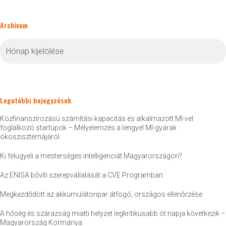
Archívum
Archívum
Legutóbbi bejegyzések
Közfinanszírozású számítási kapacitás és alkalmazott MI-vel
foglalkozó startupok – Mélyelemzés a lengyel MI-gyárak
ökoszisztémájáról
Ki felügyeli a mesterséges intelligenciát Magyarországon?
Az ENISA bővíti szerepvállalását a CVE Programban
Megkezdődött az akkumulátoripar átfogó, országos ellenőrzése
A hőség és szárazság miatti helyzet legkritikusabb öt napja következik –
Magyarország Kormánya