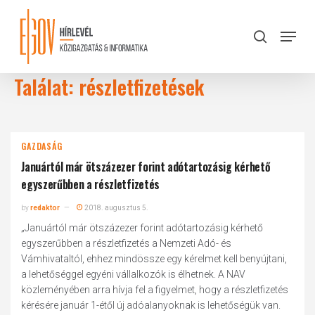
Skip
to
Menu
search
main
Close
content
Menu
Találat: részletfizetések
GAZDASÁG
Januártól már ötszázezer forint adótartozásig kérhető
egyszerűbben a részletfizetés
by
redaktor
2018. augusztus 5.
„Januártól már ötszázezer forint adótartozásig kérhető
egyszerűbben a részletfizetés a Nemzeti Adó- és
Vámhivataltól, ehhez mindössze egy kérelmet kell benyújtani,
a lehetőséggel egyéni vállalkozók is élhetnek. A NAV
közleményében arra hívja fel a figyelmet, hogy a részletfizetés
kérésére január 1-étől új adóalanyoknak is lehetőségük van.