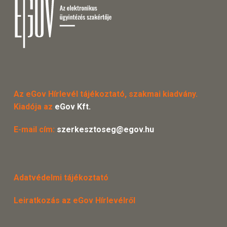
Az eGov Hírlevél tájékoztató, szakmai kiadvány.
Kiadója az
eGov Kft.
E-mail cím:
szerkesztoseg@egov.hu
Adatvédelmi tájékoztató
Leiratkozás az eGov Hírlevélről