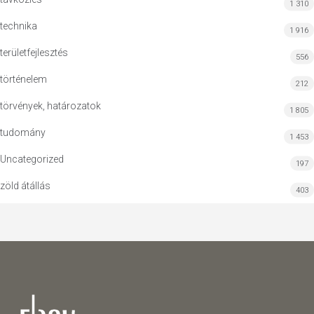
1 310
technika
1 916
területfejlesztés
556
történelem
212
törvények, határozatok
1 805
tudomány
1 453
Uncategorized
197
zöld átállás
403