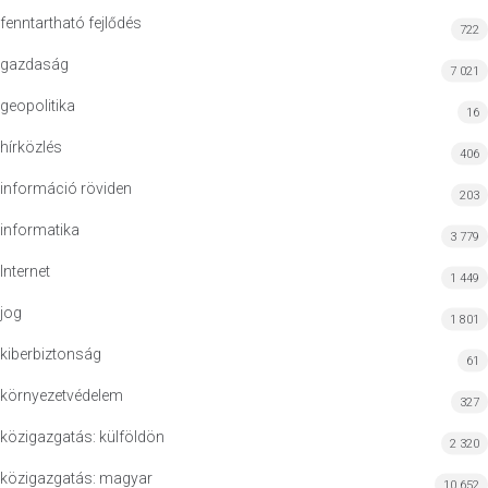
fenntartható fejlődés
722
gazdaság
7 021
geopolitika
16
hírközlés
406
információ röviden
203
informatika
3 779
Internet
1 449
jog
1 801
kiberbiztonság
61
környezetvédelem
327
közigazgatás: külföldön
2 320
közigazgatás: magyar
10 652