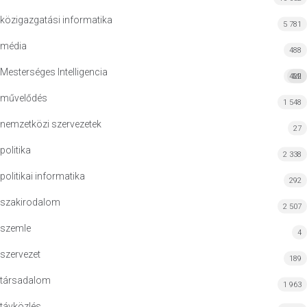
közigazgatási informatika
5 781
média
488
Mesterséges Intelligencia
422
MI
művelődés
1 548
nemzetközi szervezetek
27
politika
2 338
politikai informatika
292
szakirodalom
2 507
szemle
4
szervezet
189
társadalom
1 963
távközlés