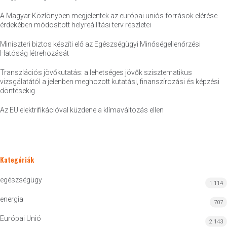
A Magyar Közlönyben megjelentek az európai uniós források elérése
érdekében módosított helyreállítási terv részletei
Miniszteri biztos készíti elő az Egészségügyi Minőségellenőrzési
Hatóság létrehozását
Transzlációs jövőkutatás: a lehetséges jövők szisztematikus
vizsgálatától a jelenben meghozott kutatási, finanszírozási és képzési
döntésekig
Az EU elektrifikációval küzdene a klímaváltozás ellen
Kategóriák
egészségügy
1 114
energia
707
Európai Unió
2 143