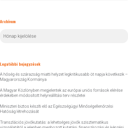
Archívum
Archívum
Legutóbbi bejegyzések
A hőség és szárazság miatti helyzet legkritikusabb öt napja következik –
Magyarország Kormánya
A Magyar Közlönyben megjelentek az európai uniós források elérése
érdekében módosított helyreállítási terv részletei
Miniszteri biztos készíti elő az Egészségügyi Minőségellenőrzési
Hatóság létrehozását
Transzlációs jövőkutatás: a lehetséges jövők szisztematikus
vizsgálatától a jelenben meghozott kutatási, finanszírozási és képzési