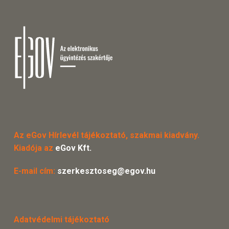
Az eGov Hírlevél tájékoztató, szakmai kiadvány.
Kiadója az
eGov Kft.
E-mail cím:
szerkesztoseg@egov.hu
Adatvédelmi tájékoztató