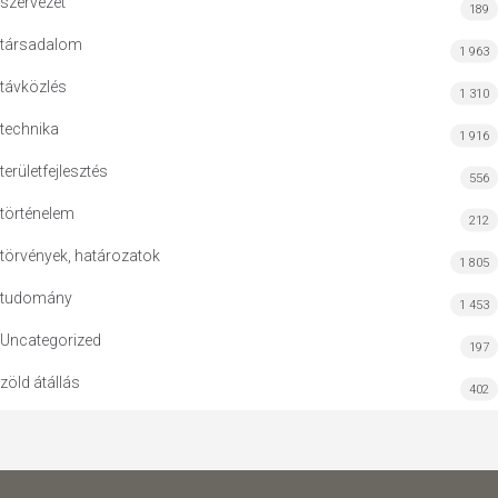
szervezet
189
társadalom
1 963
távközlés
1 310
technika
1 916
területfejlesztés
556
történelem
212
törvények, határozatok
1 805
tudomány
1 453
Uncategorized
197
zöld átállás
402