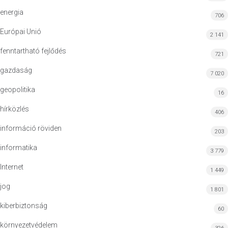
energia
706
Európai Unió
2 141
fenntartható fejlődés
721
gazdaság
7 020
geopolitika
16
hírközlés
406
információ röviden
203
informatika
3 779
Internet
1 449
jog
1 801
kiberbiztonság
60
környezetvédelem