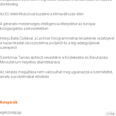
döntésekig
Az EU elektrifikációval küzdene a klímaváltozás ellen
A generatív mesterséges intelligencia elterjedése az európai
közigazgatási szervezetekben
Interjú Balla Csillával, a Lechner fotogrammetriai területének vezetőjével
a hazai téradat-ökoszisztéma jövőjéről és a légi adatgyűjtések
szerepéről
Szentirmai Tamás építészt nevezték ki a Közlekedési és Beruházási
Minisztérium helyettes államtitkárává
Az oktatás megújítása nem valósulhat meg ugyanazzal a szemlélettel,
amely a problémákat előidézte
Kategóriák
egészségügy
1 114