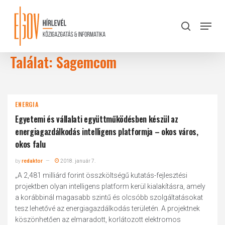
Skip
to
Menu
search
main
Close
content
Menu
Találat: Sagemcom
ENERGIA
Egyetemi és vállalati együttműködésben készül az
energiagazdálkodás intelligens platformja – okos város,
okos falu
by
redaktor
2018. január 7.
„A 2,481 milliárd forint összköltségű kutatás-fejlesztési
projektben olyan intelligens platform kerül kialakításra, amely
a korábbinál magasabb szintű és olcsóbb szolgáltatásokat
tesz lehetővé az energiagazdálkodás területén. A projektnek
köszönhetően az elmaradott, korlátozott elektromos