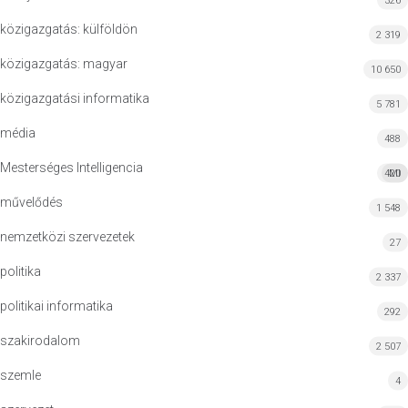
326
közigazgatás: külföldön
2 319
közigazgatás: magyar
10 650
közigazgatási informatika
5 781
média
488
Mesterséges Intelligencia
420
MI
művelődés
1 548
nemzetközi szervezetek
27
politika
2 337
politikai informatika
292
szakirodalom
2 507
szemle
4