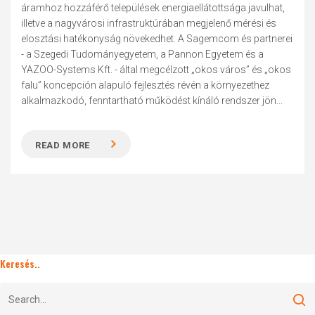
áramhoz hozzáférő települések energiaellátottsága javulhat,
illetve a nagyvárosi infrastruktúrában megjelenő mérési és
elosztási hatékonyság növekedhet. A Sagemcom és partnerei
- a Szegedi Tudományegyetem, a Pannon Egyetem és a
YAZOO-Systems Kft. - által megcélzott „okos város” és „okos
falu” koncepción alapuló fejlesztés révén a környezethez
alkalmazkodó, fenntartható működést kínáló rendszer jön...
READ MORE
Keresés..