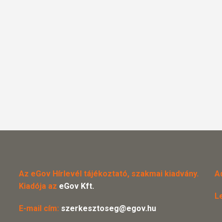
Az eGov Hírlevél tájékoztató, szakmai kiadvány.
A
Kiadója az
eGov Kft.
L
E-mail cím:
szerkesztoseg@egov.hu