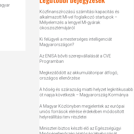
agyar
Közfinanszírozású számítási kapacitás és
alkalmazott MI-vel foglalkozó startupok –
Mélyelemzés a lengyel MI-gyárak
ökoszisztémájáról
Ki felügyeli a mesterséges intelligenciát
Magyarországon?
Az ENISA bővíti szerepvállalását a CVE
Programban
Megkezdődött az akkumulátoripar átfogó,
országos ellenőrzése
A hőség és szárazság miatti helyzet legkritikusabb
öt napja következik – Magyarország Kormánya
A Magyar Közlönyben megjelentek az európai
uniós források elérése érdekében módosított
helyreállítási terv részletei
Miniszteri biztos készíti elő az Egészségügyi
Minőségellenőrzési Hatóság létrehozását