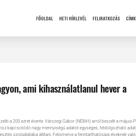
FŐOLDAL
HETI HÍRLEVÉL
FELIRATKOZÁS
CÍMK
gyon, ami kihasználatlanul hever a
elíti a 200 ezret évente. Várszegi Gábor (NÉBIH) arról beszélt a májusi
ajhoz kapcsolódó nagy mennyiségű adatot egységes, feldolgozható ada
esztés szolgálatába állítani. Felismerve a fenntarthatósági elveknek való