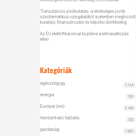
Transzlációs jövőkutatás: a lehetséges jövők
szisztematikus vizsgálatától a jelenben meghozott
kutatási, finanszírozási és képzési döntésekig
Az EU elektrifikációval küzdene a klímaváltozás
ellen
Kategóriák
egészségügy
1 114
energia
707
Európai Unió
2 143
fenntartható fejlődés
722
gazdaság
7 021