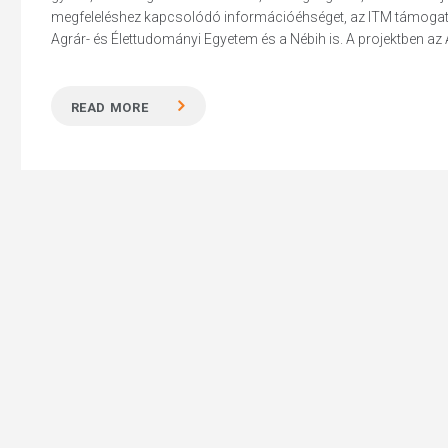
megfeleléshez kapcsolódó információéhséget, az ITM támogatás
Agrár- és Élettudományi Egyetem és a Nébih is. A projektben az A
READ MORE
Hit enter to search or ESC to close