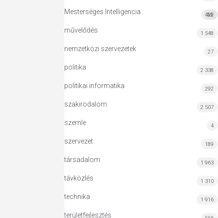
Mesterséges Intelligencia
422
MI
művelődés
1 548
nemzetközi szervezetek
27
politika
2 338
politikai informatika
292
szakirodalom
2 507
szemle
4
szervezet
189
társadalom
1 963
távközlés
1 310
technika
1 916
területfejlesztés