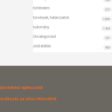
556
történelem
212
törvények, határozatok
1 805
tudomány
1 453
Uncategorized
197
zöld átállás
403
datvédelmi tájékoztató
eiratkozás az eGov Hírlevélről