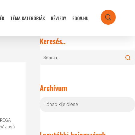
ÉK
TÉMA KATEGÓRIÁK
NÉVJEGY
EGOV.HU
search
Keresés..
Archívum
Archívum
 PREGA
tbázissá
Legutóbbi bejegyzések