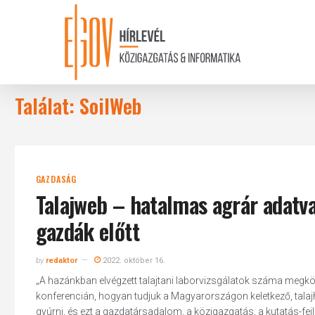
Skip
to
main
content
Találat: SoilWeb
GAZDASÁG
Talajweb – hatalmas agrár adatva
gazdák előtt
by
redaktor
2022. október 16.
„A hazánkban elvégzett talajtani laborvizsgálatok száma megköz
konferencián, hogyan tudjuk a Magyarországon keletkező, tal
gyúrni, és ezt a gazdatársadalom, a közigazgatás, a kutatás-fejl