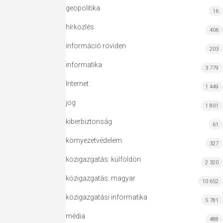
geopolitika
16
hírközlés
406
információ röviden
203
informatika
3 779
Internet
1 449
jog
1 801
kiberbiztonság
61
környezetvédelem
327
közigazgatás: külföldön
2 320
közigazgatás: magyar
10 652
közigazgatási informatika
5 781
média
488