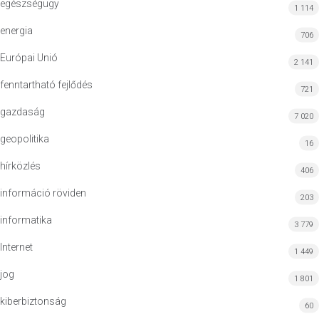
egészségügy
1 114
energia
706
Európai Unió
2 141
fenntartható fejlődés
721
gazdaság
7 020
geopolitika
16
hírközlés
406
információ röviden
203
informatika
3 779
Internet
1 449
jog
1 801
kiberbiztonság
60