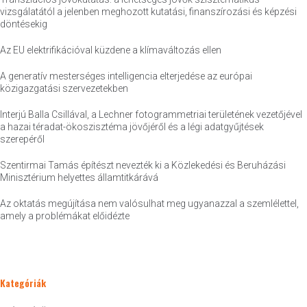
vizsgálatától a jelenben meghozott kutatási, finanszírozási és képzési
döntésekig
Az EU elektrifikációval küzdene a klímaváltozás ellen
A generatív mesterséges intelligencia elterjedése az európai
közigazgatási szervezetekben
Interjú Balla Csillával, a Lechner fotogrammetriai területének vezetőjével
a hazai téradat-ökoszisztéma jövőjéről és a légi adatgyűjtések
szerepéről
Szentirmai Tamás építészt nevezték ki a Közlekedési és Beruházási
Minisztérium helyettes államtitkárává
Az oktatás megújítása nem valósulhat meg ugyanazzal a szemlélettel,
amely a problémákat előidézte
Kategóriák