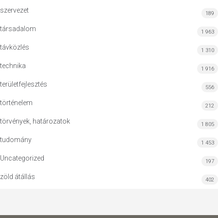
szervezet
189
társadalom
1 963
távközlés
1 310
technika
1 916
területfejlesztés
556
történelem
212
törvények, határozatok
1 805
tudomány
1 453
Uncategorized
197
zöld átállás
402