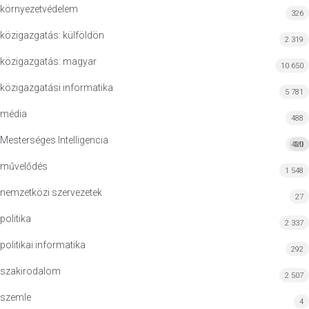
környezetvédelem
326
közigazgatás: külföldön
2 319
közigazgatás: magyar
10 650
közigazgatási informatika
5 781
média
488
Mesterséges Intelligencia
420
MI
művelődés
1 548
nemzetközi szervezetek
27
politika
2 337
politikai informatika
292
szakirodalom
2 507
szemle
4