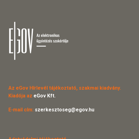
Az eGov Hírlevél tájékoztató, szakmai kiadvány.
Kiadója az
eGov Kft.
E-mail cím:
szerkesztoseg@egov.hu