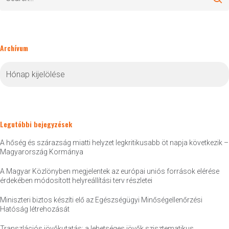
Archívum
Archívum
Legutóbbi bejegyzések
A hőség és szárazság miatti helyzet legkritikusabb öt napja következik –
Magyarország Kormánya
A Magyar Közlönyben megjelentek az európai uniós források elérése
érdekében módosított helyreállítási terv részletei
Miniszteri biztos készíti elő az Egészségügyi Minőségellenőrzési
Hatóság létrehozását
Transzlációs jövőkutatás: a lehetséges jövők szisztematikus