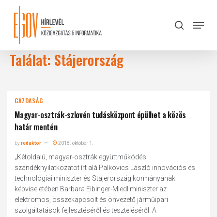
Skip
to
Menu
search
main
Close
content
Menu
Találat: Stájerország
GAZDASÁG
Magyar-osztrák-szlovén tudásközpont épülhet a közös
határ mentén
by
redaktor
2018. október 1.
„Kétoldalú, magyar-osztrák együttműködési
szándéknyilatkozatot írt alá Palkovics László innovációs és
technológiai miniszter és Stájerország kormányának
képviseletében Barbara Eibinger-Miedl miniszter az
elektromos, összekapcsolt és önvezető járműipari
szolgáltatások fejlesztéséről és teszteléséről. A