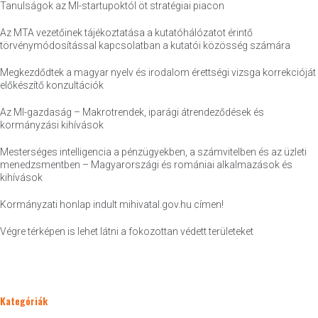
Tanulságok az MI-startupoktól öt stratégiai piacon
Az MTA vezetőinek tájékoztatása a kutatóhálózatot érintő
törvénymódosítással kapcsolatban a kutatói közösség számára
Megkezdődtek a magyar nyelv és irodalom érettségi vizsga korrekcióját
előkészítő konzultációk
Az MI-gazdaság – Makrotrendek, iparági átrendeződések és
kormányzási kihívások
Mesterséges intelligencia a pénzügyekben, a számvitelben és az üzleti
menedzsmentben – Magyarországi és romániai alkalmazások és
kihívások
Kormányzati honlap indult mihivatal.gov.hu címen!
Végre térképen is lehet látni a fokozottan védett területeket
Kategóriák