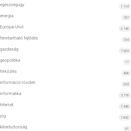
egészségügy
1 114
energia
707
Európai Unió
2 149
fenntartható fejlődés
724
gazdaság
7 024
geopolitika
17
hírközlés
406
információ röviden
203
informatika
3 779
Internet
1 449
jog
1 802
kiberbiztonság
61