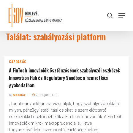
Skip
to
Menu
search
main
Close
content
Menu
Találat: szabályozási platform
GAZDASÁG
A FinTech-innovációk ösztönzésének szabályozói eszközei:
Innovation Hub és Regulatory Sandbox a nemzetközi
gyakorlatban
by
redaktor
2018. június 30.
„Tanulmányunkban azt vizsgáljuk, hogy szabályozói oldalról
milyen, pénzügyi stabilitási célokat is szem előtt tartó
eszközökkel ösztönözhetők a FinTech-innovációk. A FinTech-
innovációk mikro-, makroprudenciális, illetve
fogyasztóvédelmi szempontú lehetőségeinek és