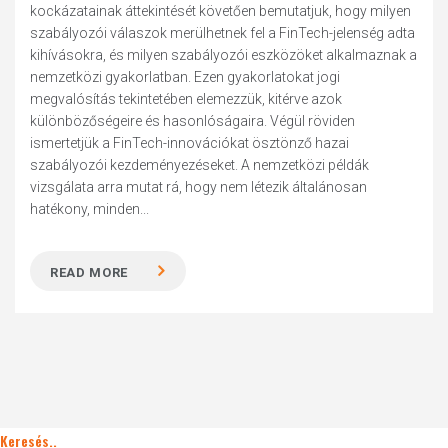
kockázatainak áttekintését követően bemutatjuk, hogy milyen
szabályozói válaszok merülhetnek fel a FinTech-jelenség adta
kihívásokra, és milyen szabályozói eszközöket alkalmaznak a
nemzetközi gyakorlatban. Ezen gyakorlatokat jogi
megvalósítás tekintetében elemezzük, kitérve azok
különbözőségeire és hasonlóságaira. Végül röviden
ismertetjük a FinTech-innovációkat ösztönző hazai
szabályozói kezdeményezéseket. A nemzetközi példák
vizsgálata arra mutat rá, hogy nem létezik általánosan
hatékony, minden...
READ MORE
Keresés..