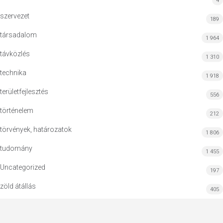
4
szervezet
189
társadalom
1 964
távközlés
1 310
technika
1 918
területfejlesztés
556
történelem
212
törvények, határozatok
1 806
tudomány
1 455
Uncategorized
197
zöld átállás
405