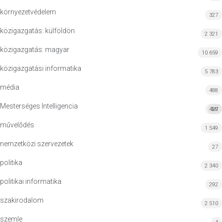
környezetvédelem
327
közigazgatás: külföldön
2 321
közigazgatás: magyar
10 659
közigazgatási informatika
5 783
média
488
Mesterséges Intelligencia
427
MI
művelődés
1 549
nemzetközi szervezetek
27
politika
2 340
politikai informatika
292
szakirodalom
2 510
szemle