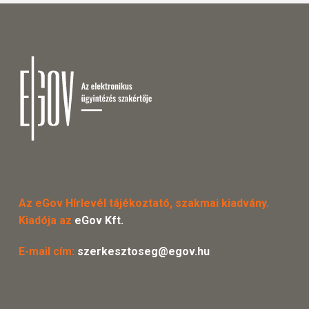
Az eGov Hírlevél tájékoztató, szakmai kiadvány.
Kiadója az
eGov Kft.
E-mail cím:
szerkesztoseg@egov.hu