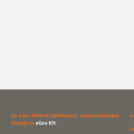
Az eGov Hírlevél tájékoztató, szakmai kiadvány.
A
Kiadója az
eGov Kft.
L