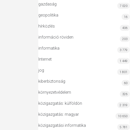
gazdaság
7 020
geopolitika
16
hírközlés
406
információ röviden
203
informatika
3 779
Internet
1 449
jog
1 801
kiberbiztonság
60
környezetvédelem
326
közigazgatás: külföldön
2 319
közigazgatás: magyar
10 650
közigazgatási informatika
5 781