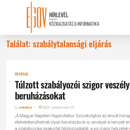
Skip
to
main
content
Találat: szabálytalansági eljárás
ENERGIA
Túlzott szabályozói szigor veszél
beruházásokat
by
redaktor
2025. szeptember 21.
„A Magyar Napelem Napkollektor Szövetséghez az elmúlt hónapokb
ellehetetlenülhetnek olyan beruházások is, amelyek a nemzeti e
a szabályozási gyakorlat felülvizsgálatát, a vis maior helyzetek