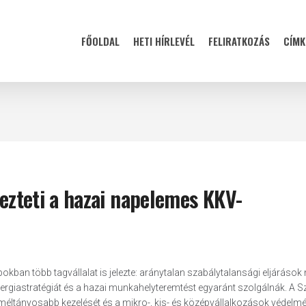
FŐOLDAL
HETI HÍRLEVÉL
FELIRATKOZÁS
CÍMK
yezteti a hazai napelemes KKV-
an több tagvállalat is jelezte: aránytalan szabálytalansági eljárások 
nergiastratégiát és a hazai munkahelyteremtést egyaránt szolgálnák. A 
 méltányosabb kezelését és a mikro-, kis- és középvállalkozások védelmét