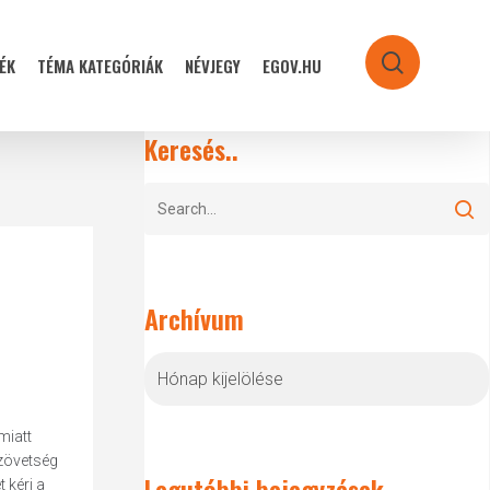
ÉK
TÉMA KATEGÓRIÁK
NÉVJEGY
EGOV.HU
search
Keresés..
Archívum
Archívum
miatt
Szövetség
Legutóbbi bejegyzések
 kéri a