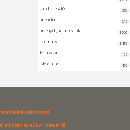
területfejlesztés
556
történelem
212
törvények, határozatok
1 805
tudomány
1 453
Uncategorized
197
zöld átállás
402
datvédelmi tájékoztató
eiratkozás az eGov Hírlevélről