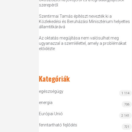
szerepéről
Szentirmai Tamás építészt nevezték ki a
Közlekedési és Beruházási Minisztérium helyettes
államtitkárává
Az oktatás megújítása nem valósulhat meg
ugyanazzal a szemlélettel, amely a problémákat
előidézte
Kategóriák
egészségügy
1 114
energia
706
Európai Unió
2 141
fenntartható fejlődés
721