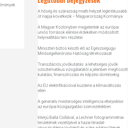
ülmények
A hőség és szárazság miatti helyzet legkritikusabb
öt napja következik – Magyarország Kormánya
A Magyar Közlönyben megjelentek az európai
uniós források elérése érdekében módosított
helyreállítási terv részletei
Miniszteri biztos készíti elő az Egészségügyi
Minőségellenőrzési Hatóság létrehozását
Transzlációs jövőkutatás: a lehetséges jövők
szisztematikus vizsgálatától a jelenben meghozott
kutatási, finanszírozási és képzési döntésekig
Az EU elektrifikációval küzdene a klímaváltozás
ellen
A generatív mesterséges intelligencia elterjedése
az európai közigazgatási szervezetekben
Interjú Balla Csillával, a Lechner fotogrammetriai
területének vezetőjével a hazai téradat-
ökoszisztéma jövőjéről és a légi adatgyűjtések