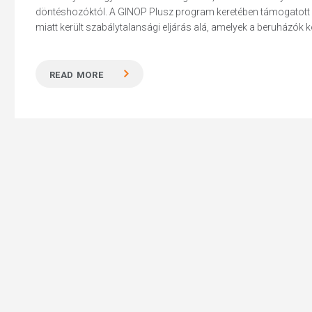
döntéshozóktól. A GINOP Plusz program keretében támogatott 
miatt került szabálytalansági eljárás alá, amelyek a beruházók ko
READ MORE
Hit enter to search or ESC to close