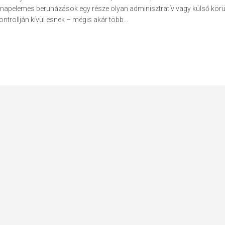
napelemes beruházások egy része olyan adminisztratív vagy külső kör
ntrollján kívül esnek – mégis akár több...