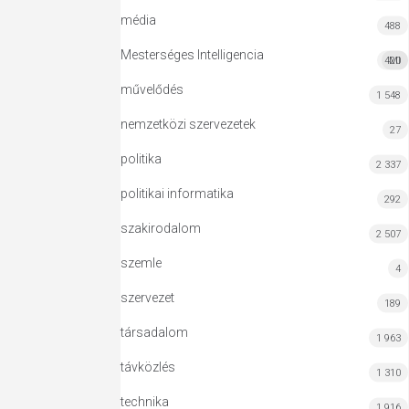
média
488
Mesterséges Intelligencia
420
MI
művelődés
1 548
nemzetközi szervezetek
27
politika
2 337
politikai informatika
292
szakirodalom
2 507
szemle
4
szervezet
189
társadalom
1 963
távközlés
1 310
technika
1 916