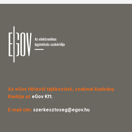
Az eGov Hírlevél tájékoztató, szakmai kiadvány.
Kiadója az
eGov Kft.
E-mail cím:
szerkesztoseg@egov.hu