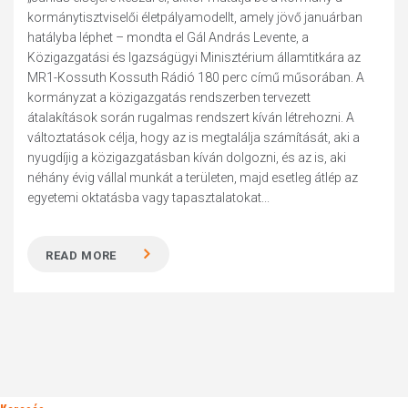
kormánytisztviselői életpályamodellt, amely jövő januárban
hatályba léphet – mondta el Gál András Levente, a
Közigazgatási és Igazságügyi Minisztérium államtitkára az
MR1-Kossuth Kossuth Rádió 180 perc című műsorában. A
kormányzat a közigazgatás rendszerben tervezett
átalakítások során rugalmas rendszert kíván létrehozni. A
változtatások célja, hogy az is megtalálja számítását, aki a
nyugdíjig a közigazgatásban kíván dolgozni, és az is, aki
néhány évig vállal munkát a területen, majd esetleg átlép az
egyetemi oktatásba vagy tapasztalatokat...
READ MORE