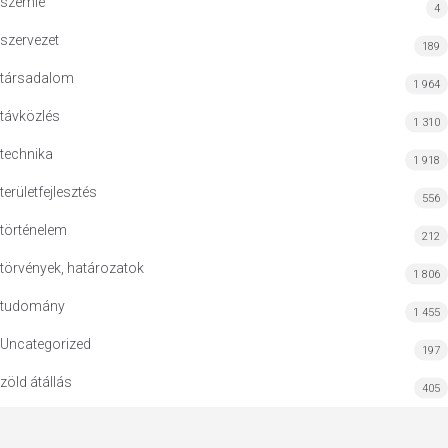
szemle
4
szervezet
189
társadalom
1 964
távközlés
1 310
technika
1 918
területfejlesztés
556
történelem
212
törvények, határozatok
1 806
tudomány
1 455
Uncategorized
197
zöld átállás
405