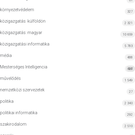
61
környezetvédelem
327
közigazgatás: külföldön
2 321
közigazgatás: magyar
10 659
közigazgatási informatika
5 783
média
488
Mesterséges Intelligencia
427
MI
művelődés
1 549
nemzetközi szervezetek
27
politika
2 340
politikai informatika
292
szakirodalom
2 510