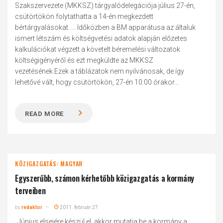
Szakszervezete (MKKSZ) tárgyalódelegációja július 27-én,
csütörtökön folytathatta a 14-én megkezdett
bértárgyalásokat. ... Időközben a BM apparátusa az általuk
ismert létszám és költségvetési adatok alapján előzetes
kalkulációkat végzett a követelt béremelési változatok
költségigényéről és ezt megküldte az MKKSZ
vezetésének.Ezek a táblázatok nem nyilvánosak, de így
lehetővé vált, hogy csütörtökön, 27-én 10.00 órakor...
READ MORE
KÖZIGAZGATÁS: MAGYAR
Egyszerűbb, számon kérhetőbb közigazgatás a kormány
terveiben
by
redaktor
2011. február 27.
„Június elsejére készül el, akkor mutatja be a kormány a