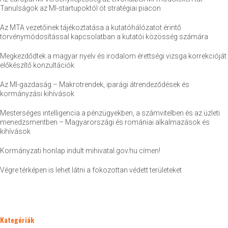
Tanulságok az MI-startupoktól öt stratégiai piacon
Az MTA vezetőinek tájékoztatása a kutatóhálózatot érintő
törvénymódosítással kapcsolatban a kutatói közösség számára
Megkezdődtek a magyar nyelv és irodalom érettségi vizsga korrekcióját
előkészítő konzultációk
Az MI-gazdaság – Makrotrendek, iparági átrendeződések és
kormányzási kihívások
Mesterséges intelligencia a pénzügyekben, a számvitelben és az üzleti
menedzsmentben – Magyarországi és romániai alkalmazások és
kihívások
Kormányzati honlap indult mihivatal.gov.hu címen!
Végre térképen is lehet látni a fokozottan védett területeket
Kategóriák