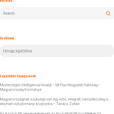
Keresés..
Archívum
Archívum
Legutóbbi bejegyzések
Mesterséges Intelligencia Hivatal – MI Piacfelügyeleti Hatóság –
Magyarország Kormánya
Magyarországnak szüksége van egy erős, integrált, nemzetközileg is
elismert víztudományi központra – Tanács Zoltán
Az európai MI-versenyképesség az élvonalbeli MI-modelleken túl.