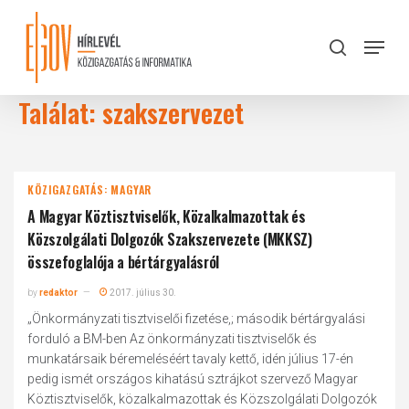
Skip
to
Menu
search
main
Close
content
Menu
Találat: szakszervezet
KÖZIGAZGATÁS: MAGYAR
A Magyar Köztisztviselők, Közalkalmazottak és
Közszolgálati Dolgozók Szakszervezete (MKKSZ)
összefoglalója a bértárgyalásról
by
redaktor
2017. július 30.
„Önkormányzati tisztviselői fizetése,; második bértárgyalási
forduló a BM-ben Az önkormányzati tisztviselők és
munkatársaik béremeléséért tavaly kettő, idén július 17-én
pedig ismét országos kihatású sztrájkot szervező Magyar
Köztisztviselők, közalkalmazottak és Közszolgálati Dolgozók