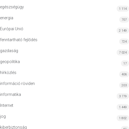
egészségügy
1 114
energia
707
Európai Unió
2 149
fenntartható fejlődés
724
gazdaság
7 024
geopolitika
17
hírközlés
406
információ röviden
203
informatika
3 779
Internet
1 449
jog
1 802
kiberbiztonság