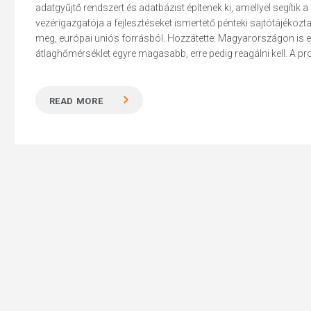
adatgyűjtő rendszert és adatbázist építenek ki, amellyel segíti
vezérigazgatója a fejlesztéseket ismertető pénteki sajtótájékoz
meg, európai uniós forrásból. Hozzátette: Magyarországon is egy
átlaghőmérséklet egyre magasabb, erre pedig reagálni kell. A proj
Hit enter to search or ESC to close
READ MORE