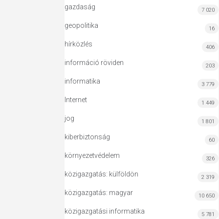
gazdaság
7 020
geopolitika
16
hírközlés
406
információ röviden
203
informatika
3 779
Internet
1 449
jog
1 801
kiberbiztonság
60
környezetvédelem
326
közigazgatás: külföldön
2 319
közigazgatás: magyar
10 650
közigazgatási informatika
5 781