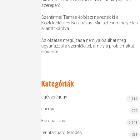
szerepéről
Szentirmai Tamás építészt nevezték ki a
Közlekedési és Beruházási Minisztérium helyettes
államtitkárává
Az oktatás megújítása nem valósulhat meg
ugyanazzal a szemlélettel, amely a problémákat
előidézte
Kategóriák
egészségügy
1 114
energia
706
Európai Unió
2 141
fenntartható fejlődés
721