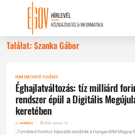
Skip
to
main
content
Találat: Szanka Gábor
FENNTARTHATÓ FEJLŐDÉS
Éghajlatváltozás: tíz milliárd for
rendszer épül a Digitális Megúj
keretében
by
redaktor
2024. június 16.
„Tízmilliárd forintos fejlesztés kezdődik a HungaroMet Magyar Me