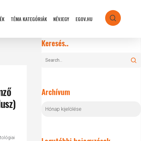
ÉK
TÉMA KATEGÓRIÁK
NÉVJEGY
EGOV.HU
search
Keresés..
emző
Archívum
usz)
Archívum
tológiai
Legutóbbi bejegyzések