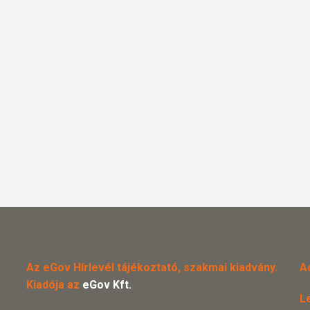
Az eGov Hírlevél tájékoztató, szakmai kiadvány.
A
Kiadója az
eGov Kft.
L