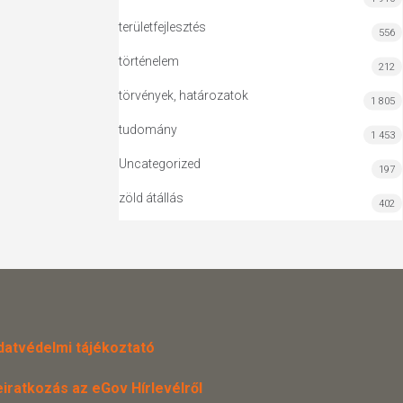
területfejlesztés
556
történelem
212
törvények, határozatok
1 805
tudomány
1 453
Uncategorized
197
zöld átállás
402
datvédelmi tájékoztató
eiratkozás az eGov Hírlevélről