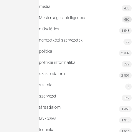
média
488
Mesterséges Intelligencia
420
MI
művelődés
1 548
nemzetközi szervezetek
27
politika
2 337
politikai informatika
292
szakirodalom
2 507
szemle
4
szervezet
189
társadalom
1 963
távközlés
1 310
technika
1 916