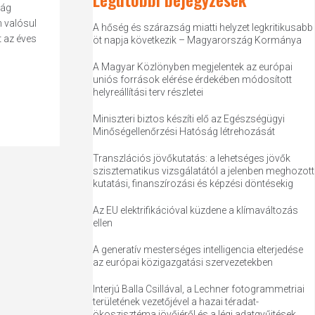
ság
n valósul
A hőség és szárazság miatti helyzet legkritikusabb
t az éves
öt napja következik – Magyarország Kormánya
A Magyar Közlönyben megjelentek az európai
uniós források elérése érdekében módosított
helyreállítási terv részletei
Miniszteri biztos készíti elő az Egészségügyi
Minőségellenőrzési Hatóság létrehozását
Transzlációs jövőkutatás: a lehetséges jövők
szisztematikus vizsgálatától a jelenben meghozott
kutatási, finanszírozási és képzési döntésekig
Az EU elektrifikációval küzdene a klímaváltozás
ellen
A generatív mesterséges intelligencia elterjedése
az európai közigazgatási szervezetekben
Interjú Balla Csillával, a Lechner fotogrammetriai
területének vezetőjével a hazai téradat-
ökoszisztéma jövőjéről és a légi adatgyűjtések