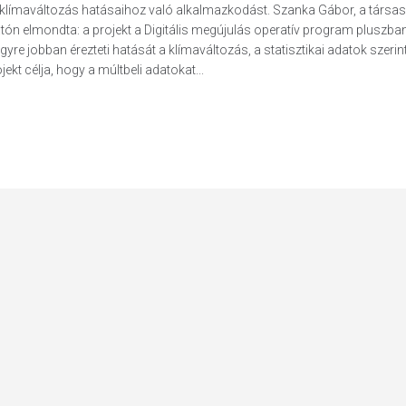
k a klímaváltozás hatásaihoz való alkalmazkodást. Szanka Gábor, a társa
tatón elmondta: a projekt a Digitális megújulás operatív program pluszba
re jobban érezteti hatását a klímaváltozás, a statisztikai adatok szerin
ekt célja, hogy a múltbeli adatokat...