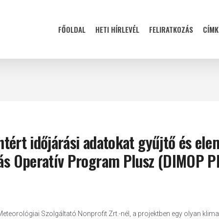
FŐOLDAL
HETI HÍRLEVÉL
FELIRATKOZÁS
CÍMK
intért időjárási adatokat gyűjtő és el
ulás Operatív Program Plusz (DIMOP Pl
teorológiai Szolgáltató Nonprofit Zrt.-nél, a projektben egy olyan klima