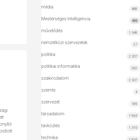
média
488
Mesterséges Intelligencia
420
MI
művelődés
1 548
nemzetközi szervezetek
27
politika
2 337
politikai informatika
292
szakirodalom
2 507
szemle
4
szervezet
189
zági
társadalom
1 963
tt
onyító
távközlés
1 310
osított
technika
1 916