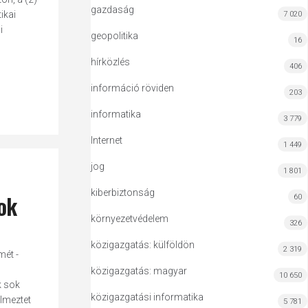
gazdaság
tikai
7 020
i
geopolitika
16
hírközlés
406
információ röviden
203
informatika
3 779
Internet
1 449
jog
1 801
kiberbiztonság
ok
60
környezetvédelem
326
közigazgatás: külföldön
2 319
mét -
közigazgatás: magyar
10 650
k sok
közigazgatási informatika
lmeztet
5 781