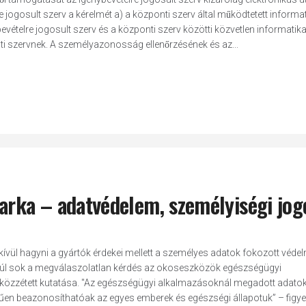
re jogosult szerv a kérelmét a) a központi szerv által működtetett informa
nybevételre jogosult szerv és a központi szerv közötti közvetlen informatika
ti szervnek. A személyazonosság ellenőrzésének és az...
sarka – adatvédelem, személyiségi jog
ívül hagyni a gyártók érdekei mellett a személyes adatok fokozott védel
a. Túl sok a megválaszolatlan kérdés az okoseszközök egészségügyi
g közzétett kutatása. "Az egészségügyi alkalmazásoknál megadott adato
űen beazonosíthatóak az egyes emberek és egészségi állapotuk” – figye