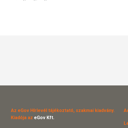
Az eGov Hírlevél tájékoztató, szakmai kiadvány.
A
Kiadója az
eGov Kft.
L