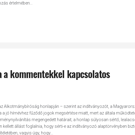
zás értelmében...
ta a kommentekkel kapcsolatos
 az Alkotmánybíróság honlapján – szerint az indítványozót, a Magyarors
a a jó hírnévhez fűződő jogok megsértése miatt, mert az általa működtete
eménynyilvánítás megengedett határait; a honlap súlyosan sértő, lealacs
lett állást foglalnia, hogy sérti-e az indítványozó alaptörvényben bizt
ítéletében, vagyis úgy, hogy...