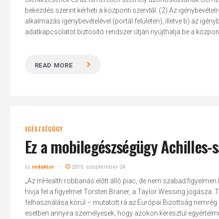
bekezdés szerint kérheti a központi szervtől. (2) Az igénybevétel
alkalmazás igénybevételével (portál felületen), illetve b) az igé
adatkapcsolatot biztosító rendszer útján nyújthatja be a közpon
READ MORE
EGÉSZSÉGÜGY
Ez a mobilegészségügy Achilles-
by
redaktor
2015. szeptember 24.
„Az mHealth robbanás előtt álló piac, de nem szabad figyelmen k
hívja fel a figyelmet Torsten Braner, a Taylor Wessing jogász
felhasználása körül – mutatott rá az Európai Bizottság nemré
esetben annyira személyesek, hogy azokon keresztül egyértelm