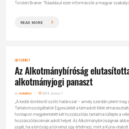
Torsten Braner. “Ráadásul ezen információk a magyar szabályo
READ MORE
INTERNET
Az Alkotmánybíróság elutasítot
alkotmányjogi panaszt
by
redaktor
2014. június 1.
„A keddi döntésről szóló határozat – amely szerdán jelent meg
Tartalomszolgáltatók Egyesületét a támadott ítélet elmarasztalt
honlapon megjelentetett két hozzászólás tartalma túllépte a vél
hozzászólásoknak adott helyet. Az Alkotmánybíróságnak abban kel
jogát, ha a bíróság a törvényt úgy értelmezi, mint a Kúria vitatott 