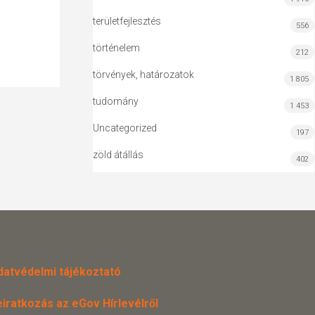
területfejlesztés
556
történelem
212
törvények, határozatok
1 805
tudomány
1 453
Uncategorized
197
zöld átállás
402
datvédelmi tájékoztató
eiratkozás az eGov Hírlevélről