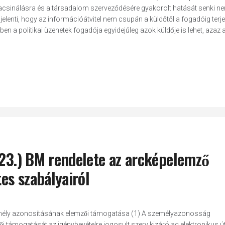
kacsinálásra és a társadalom szerveződésére gyakorolt hatását senki n
elenti, hogy az információátvitel nem csupán a küldőtől a fogadóig terj
n a politikai üzenetek fogadója egyidejűleg azok küldője is lehet, azaz 
 23.) BM rendelete az arcképelemző
es szabályairól
emély azonosításának elemzői támogatása (1) A személyazonosság
i támogatását az igénybevételre jogosult szerv kizárólag elektronikus ú