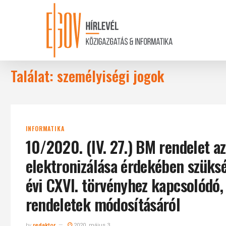
Skip
to
main
content
Találat: személyiségi jogok
INFORMATIKA
10/2020. (IV. 27.) BM rendelet az
elektronizálása érdekében szüks
évi CXVI. törvényhez kapcsolódó,
rendeletek módosításáról
by
redaktor
2020. május 3.