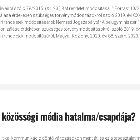
airól szóló 78/2015. (XII. 23.) BM rendelet módosítása...” Forrás: 10/20
nizálása érdekében szükséges törvénymódosításokról szóló 2019. évi CXV
eri rendeletek módosításáról; Nemzeti Jogszabálytár A belügyminiszter 
ektronizálása érdekében szükséges törvénymódosításokról szóló 2019. év
i rendeletek módosításáról; Magyar Közlöny; 2020. évi 88. szám; 2020. á
 közösségi média hatalma/csapdája?
a politikai kommunikáció döntő változásokon ment át, és ez a tapasztalat 