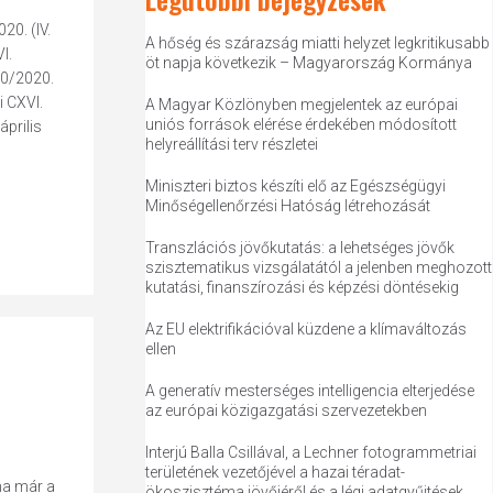
20. (IV.
A hőség és szárazság miatti helyzet legkritikusabb
I.
öt napja következik – Magyarország Kormánya
10/2020.
i CXVI.
A Magyar Közlönyben megjelentek az európai
uniós források elérése érdekében módosított
prilis
helyreállítási terv részletei
Miniszteri biztos készíti elő az Egészségügyi
Minőségellenőrzési Hatóság létrehozását
Transzlációs jövőkutatás: a lehetséges jövők
szisztematikus vizsgálatától a jelenben meghozott
kutatási, finanszírozási és képzési döntésekig
Az EU elektrifikációval küzdene a klímaváltozás
ellen
A generatív mesterséges intelligencia elterjedése
az európai közigazgatási szervezetekben
Interjú Balla Csillával, a Lechner fotogrammetriai
területének vezetőjével a hazai téradat-
ma már a
ökoszisztéma jövőjéről és a légi adatgyűjtések