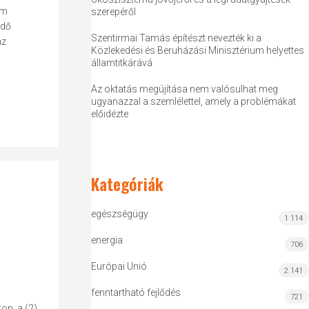
em
szerepéről
edő
Szentirmai Tamás építészt nevezték ki a
az
Közlekedési és Beruházási Minisztérium helyettes
államtitkárává
Az oktatás megújítása nem valósulhat meg
ugyanazzal a szemlélettel, amely a problémákat
előidézte
Kategóriák
egészségügy
1 114
energia
706
Európai Unió
2 141
fenntartható fejlődés
721
ton, a (2)