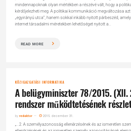
mindennapoknak olyan mértékben a részévé vált, hogy a politi
kérdőjelezheti meg. A politikai kommunikáció megváltozása azt j
„egyirányú utca”, hanem sokkal inkább nyitott párbeszéd, amelybe
internet társadalmi méretekben lehetőséget nyitott a...
READ MORE
KÖZIGAZGATÁSI INFORMATIKA
A belügyminiszter 78/2015. (XII.
rendszer működtetésének részlet
by
redaktor
2015. december 31.
„...2. A személyazonosság ellenőrzésének és az ismeretlen sz
ellenőrzésének és az ismeretlen személy azonosításának elemző