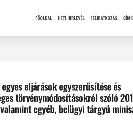
FŐOLDAL
HETI HÍRLEVÉL
FELIRATKOZÁS
CÍMK
 egyes eljárások egyszerűsítése és
éges törvénymódosításokról szóló 201
 valamint egyéb, belügyi tárgyú minis