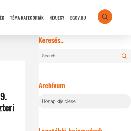
ÉK
TÉMA KATEGÓRIÁK
NÉVJEGY
EGOV.HU
search
Keresés..
Archívum
9.
Archívum
zteri
Legutóbbi bejegyzések