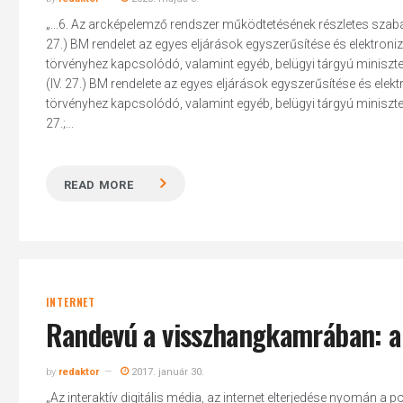
„...6. Az arcképelemző rendszer működtetésének részletes szabály
27.) BM rendelet az egyes eljárások egyszerűsítése és elektro
törvényhez kapcsolódó, valamint egyéb, belügyi tárgyú miniszt
(IV. 27.) BM rendelete az egyes eljárások egyszerűsítése és el
törvényhez kapcsolódó, valamint egyéb, belügyi tárgyú miniszter
Hit enter to search or ESC to close
27.;...
READ MORE
INTERNET
Randevú a visszhangkamrában: a
by
redaktor
2017. január 30.
„Az interaktív digitális média, az internet elterjedése nyomán 