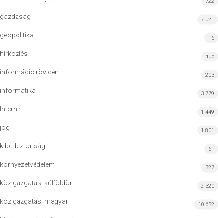
722
gazdaság
7 021
geopolitika
16
hírközlés
406
információ röviden
203
informatika
3 779
Internet
1 449
jog
1 801
kiberbiztonság
61
környezetvédelem
327
közigazgatás: külföldön
2 320
közigazgatás: magyar
10 652