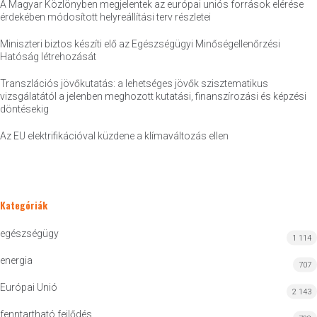
A Magyar Közlönyben megjelentek az európai uniós források elérése
érdekében módosított helyreállítási terv részletei
Miniszteri biztos készíti elő az Egészségügyi Minőségellenőrzési
Hatóság létrehozását
Transzlációs jövőkutatás: a lehetséges jövők szisztematikus
vizsgálatától a jelenben meghozott kutatási, finanszírozási és képzési
döntésekig
Az EU elektrifikációval küzdene a klímaváltozás ellen
Kategóriák
egészségügy
1 114
energia
707
Európai Unió
2 143
fenntartható fejlődés