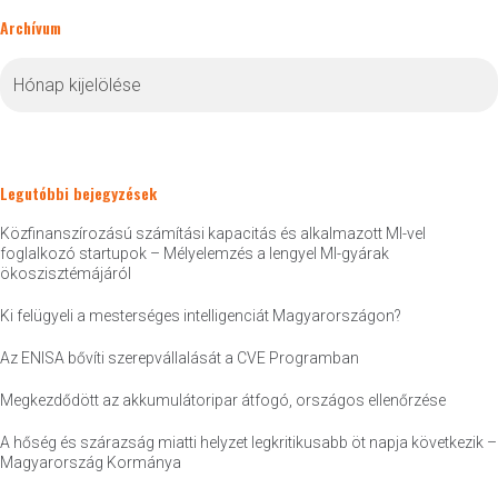
Archívum
Archívum
Legutóbbi bejegyzések
Közfinanszírozású számítási kapacitás és alkalmazott MI-vel
foglalkozó startupok – Mélyelemzés a lengyel MI-gyárak
ökoszisztémájáról
Ki felügyeli a mesterséges intelligenciát Magyarországon?
Az ENISA bővíti szerepvállalását a CVE Programban
Megkezdődött az akkumulátoripar átfogó, országos ellenőrzése
A hőség és szárazság miatti helyzet legkritikusabb öt napja következik –
Magyarország Kormánya