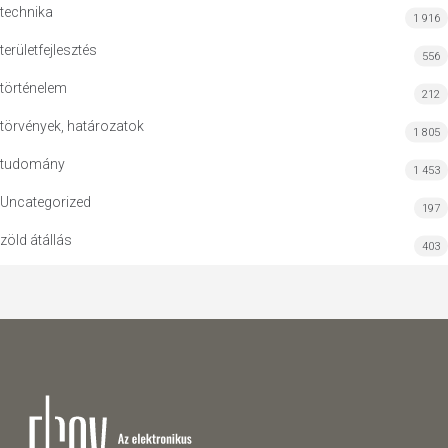
technika
1 916
területfejlesztés
556
történelem
212
törvények, határozatok
1 805
tudomány
1 453
Uncategorized
197
zöld átállás
403