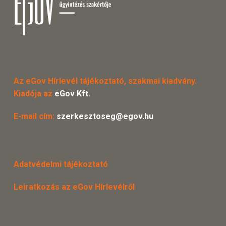
Az eGov Hírlevél tájékoztató, szakmai kiadvány.
Kiadója az
eGov Kft.
E-mail cím:
szerkesztoseg@egov.hu
Adatvédelmi tájékoztató
Leiratkozás az eGov Hírlevélről