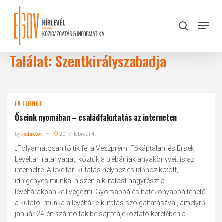
Skip
to
Menu
search
main
Close
content
Menu
Találat: Szentkirályszabadja
INTERNET
Őseink nyomában – családfakutatás az interneten
by
redaktor
2017. február 4.
„Folyamatosan töltik fel a Veszprémi Főkáptalani és Érseki
Levéltár iratanyagát, köztük a plébániák anyakönyveit is az
internetre. A levéltári kutatás helyhez és időhöz kötött,
időigényes munka, hiszen a kutatást nagyrészt a
levéltárakban kell végezni. Gyorsabbá és hatékonyabbá tehető
a kutatói munka a levéltár e-kutatás szolgáltatásával, amelyről
január 24-én számoltak be sajtótájékoztató keretében a