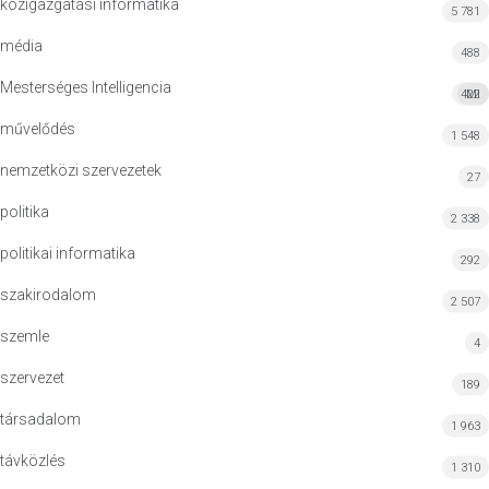
közigazgatási informatika
5 781
média
488
Mesterséges Intelligencia
422
MI
művelődés
1 548
nemzetközi szervezetek
27
politika
2 338
politikai informatika
292
szakirodalom
2 507
szemle
4
szervezet
189
társadalom
1 963
távközlés
1 310