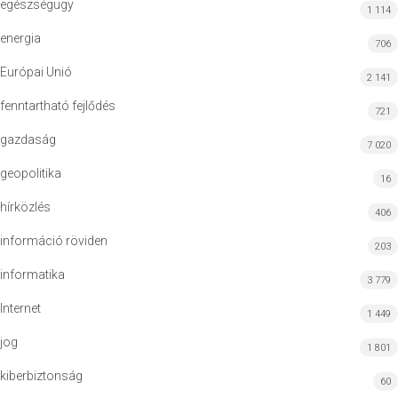
egészségügy
1 114
energia
706
Európai Unió
2 141
fenntartható fejlődés
721
gazdaság
7 020
geopolitika
16
hírközlés
406
információ röviden
203
informatika
3 779
Internet
1 449
jog
1 801
kiberbiztonság
60