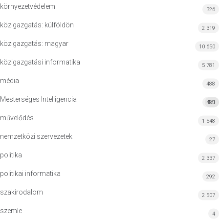
környezetvédelem
326
közigazgatás: külföldön
2 319
közigazgatás: magyar
10 650
közigazgatási informatika
5 781
média
488
Mesterséges Intelligencia
420
MI
művelődés
1 548
nemzetközi szervezetek
27
politika
2 337
politikai informatika
292
szakirodalom
2 507
szemle
4