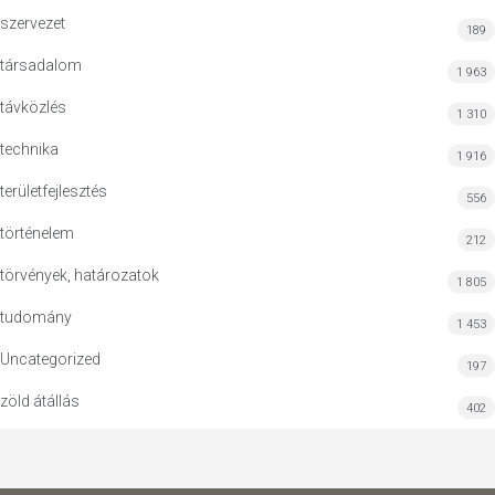
szervezet
189
társadalom
1 963
távközlés
1 310
technika
1 916
területfejlesztés
556
történelem
212
törvények, határozatok
1 805
tudomány
1 453
Uncategorized
197
zöld átállás
402