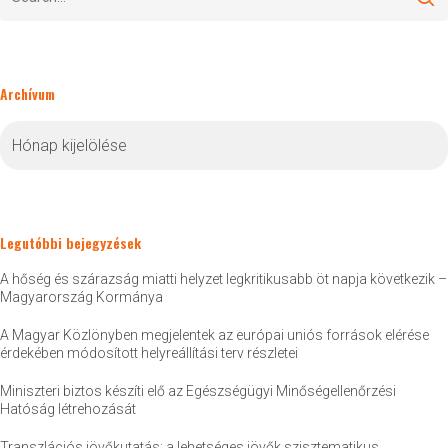
Archívum
Archívum
Legutóbbi bejegyzések
A hőség és szárazság miatti helyzet legkritikusabb öt napja következik –
Magyarország Kormánya
A Magyar Közlönyben megjelentek az európai uniós források elérése
érdekében módosított helyreállítási terv részletei
Miniszteri biztos készíti elő az Egészségügyi Minőségellenőrzési
Hatóság létrehozását
Transzlációs jövőkutatás: a lehetséges jövők szisztematikus