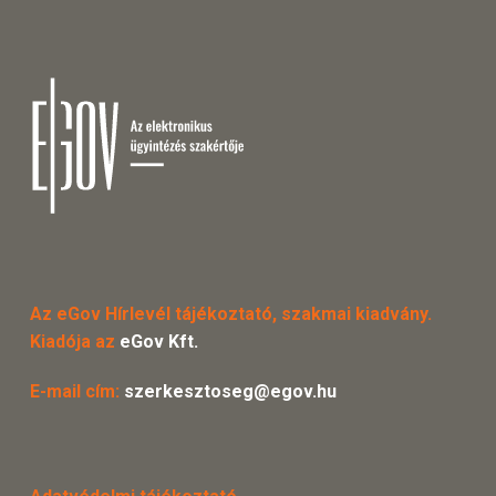
Az eGov Hírlevél tájékoztató, szakmai kiadvány.
Kiadója az
eGov Kft.
E-mail cím:
szerkesztoseg@egov.hu