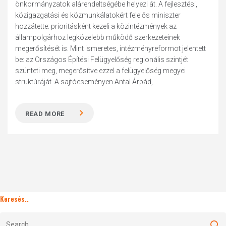
önkormányzatok alárendeltségébe helyezi át. A fejlesztési,
közigazgatási és közmunkálatokért felelős miniszter
hozzátette: prioritásként kezeli a közintézmények az
állampolgárhoz legközelebb működő szerkezeteinek
megerősítését is. Mint ismeretes, intézményreformot jelentett
be: az Országos Építési Felügyelőség regionális szintjét
szünteti meg, megerősítve ezzel a felügyelőség megyei
struktúráját. A sajtóeseményen Antal Árpád,...
READ MORE
Keresés..