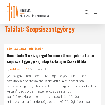
Skip
to
Menu
search
main
Close
content
Menu
Találat: Szepsiszentgyörgy
KÖZIGAZGATÁS: KÜLFÖLDÖN
Decentralizál a közigazgatási minisztérium, jelentette be
sepsiszentgyörgyi sajtótájékoztatóján Cseke Attila
by
redaktor
2021. február 14.
„A közigazgatás decentralizációját helyezte kilátásba a
szaktárca prioritásaként Cseke Attila. A miniszter mai,
sepsiszentgyörgyi, Tamás Sándor megyei tanácselnökkel és
Antal Árpád polgármesterrel közösen tartott
sajtótájékoztatóján elmondta: a sport- és ifjúsági
minisztérium alárendeltségébe tartozó ifjúsági táborokat az