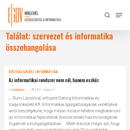
Skip
to
Menu
search
main
Close
content
Menu
Találat: szervezet és informatika
összehangolása
KÖZIGAZGATÁSI INFORMATIKA
Az informatikai rendszer nem cél, hanem eszköz
by
redaktor
2011. május 7.
„...Rumi Lászlóval, a Kopint-Datorg Informatikai és
Vagyonkezelő Kft. Informatikai Igazgatóságának vezetőjével
arról beszélgetünk, hogy milyen módon lehetne meghatározni
az informatikai fejlesztések (beszerzések) hasznosságának
fogalmát a közigazgatásban. ... Miért érezzük mégis azt, hogy