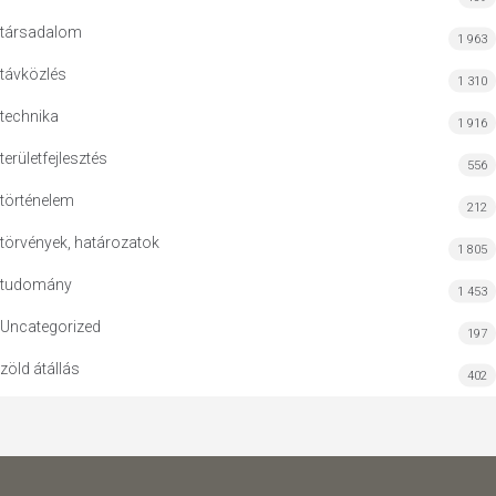
társadalom
1 963
távközlés
1 310
technika
1 916
területfejlesztés
556
történelem
212
törvények, határozatok
1 805
tudomány
1 453
Uncategorized
197
zöld átállás
402