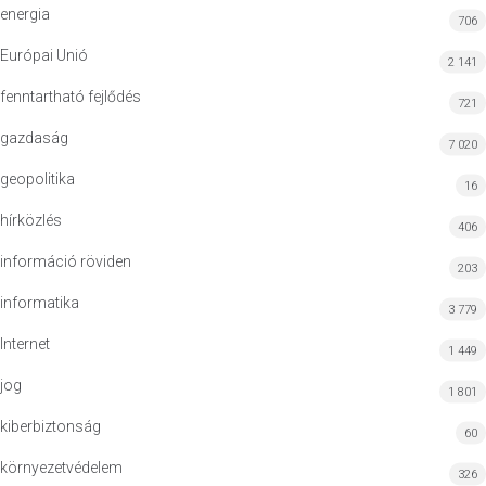
energia
706
Európai Unió
2 141
fenntartható fejlődés
721
gazdaság
7 020
geopolitika
16
hírközlés
406
információ röviden
203
informatika
3 779
Internet
1 449
jog
1 801
kiberbiztonság
60
környezetvédelem
326