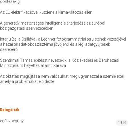
döntésekig
Az EU elektrifikációval küzdene a klímaváltozás ellen
A generatív mesterséges intelligencia elterjedése az európai
közigazgatási szervezetekben
Interjú Balla Csillával, a Lechner fotogrammetriai területének vezetőjével
a hazai téradat-ökoszisztéma jövőjéről és a légi adatgyűjtések
szerepéről
Szentirmai Tamás építészt nevezték ki a Közlekedési és Beruházási
Minisztérium helyettes államtitkárává
Az oktatás megújítása nem valósulhat meg ugyanazzal a szemlélettel,
amely a problémákat előidézte
Kategóriák
egészségügy
1 114