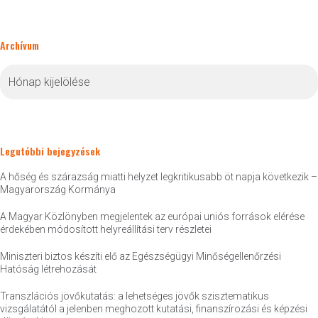
Archívum
Archívum
Legutóbbi bejegyzések
A hőség és szárazság miatti helyzet legkritikusabb öt napja következik –
Magyarország Kormánya
A Magyar Közlönyben megjelentek az európai uniós források elérése
érdekében módosított helyreállítási terv részletei
Miniszteri biztos készíti elő az Egészségügyi Minőségellenőrzési
Hatóság létrehozását
Transzlációs jövőkutatás: a lehetséges jövők szisztematikus
vizsgálatától a jelenben meghozott kutatási, finanszírozási és képzési