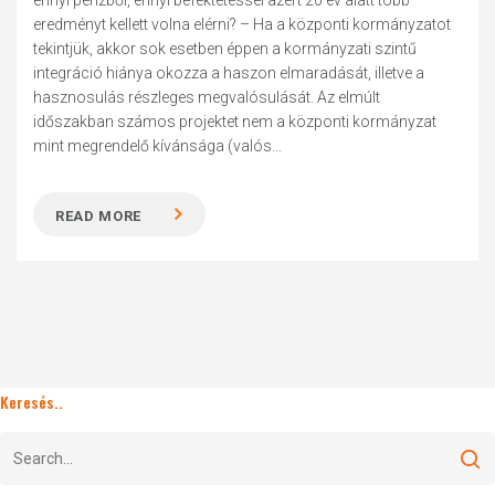
ennyi pénzből, ennyi befektetéssel azért 20 év alatt több
eredményt kellett volna elérni? – Ha a központi kormányzatot
tekintjük, akkor sok esetben éppen a kormányzati szintű
integráció hiánya okozza a haszon elmaradását, illetve a
hasznosulás részleges megvalósulását. Az elmúlt
időszakban számos projektet nem a központi kormányzat
mint megrendelő kívánsága (valós...
READ MORE
Keresés..