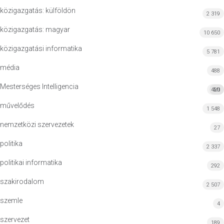
közigazgatás: külföldön
2 319
közigazgatás: magyar
10 650
közigazgatási informatika
5 781
média
488
Mesterséges Intelligencia
420
MI
művelődés
1 548
nemzetközi szervezetek
27
politika
2 337
politikai informatika
292
szakirodalom
2 507
szemle
4
szervezet
189