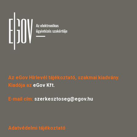
Az eGov Hírlevél tájékoztató, szakmai kiadvány.
Kiadója az
eGov Kft.
E-mail cím:
szerkesztoseg@egov.hu
Adatvédelmi tájékoztató